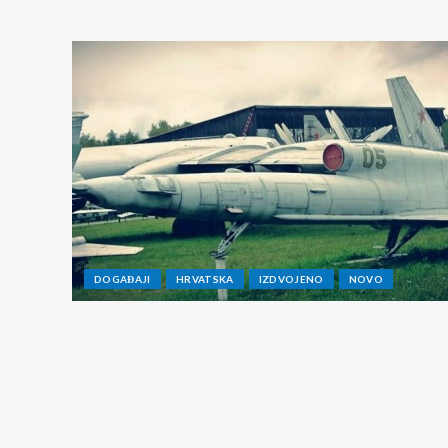
DOGAĐAJI
HRVATSKA
IZDVOJENO
NOVO