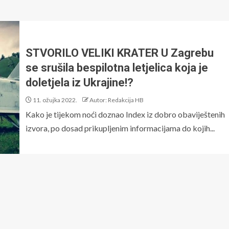
STVORILO VELIKI KRATER U Zagrebu
se srušila bespilotna letjelica koja je
doletjela iz Ukrajine!?
11. ožujka 2022.
Autor: Redakcija HB
Kako je tijekom noći doznao Index iz dobro obaviještenih
izvora, po dosad prikupljenim informacijama do kojih...