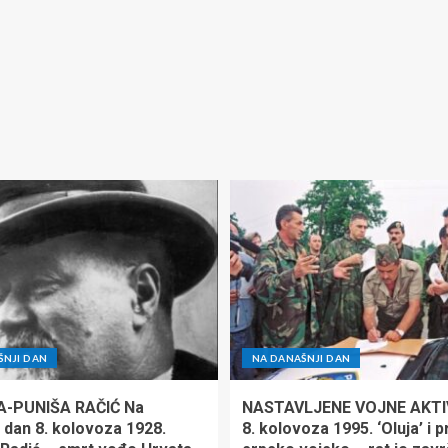
ŠNJI DAN
NA DANAŠNJI DAN
A-PUNIŠA RAČIĆ Na
NASTAVLJENE VOJNE AKTI
 dan 8. kolovoza 1928.
8. kolovoza 1995. ‘Oluja’ i 