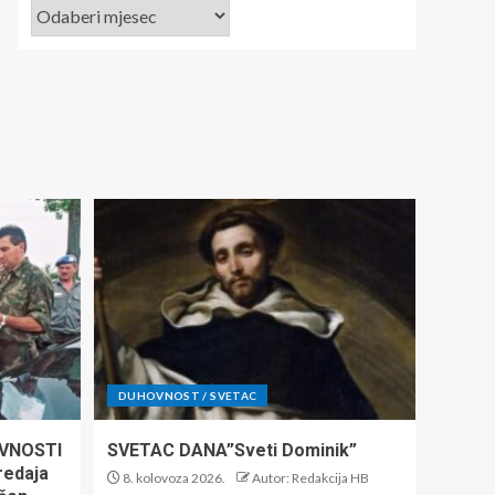
DUHOVNOST / SVETAC
VNOSTI
SVETAC DANA”Sveti Dominik”
predaja
8. kolovoza 2026.
Autor: Redakcija HB