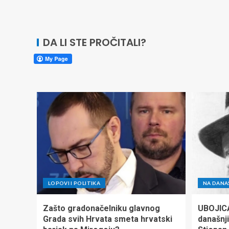
DA LI STE PROČITALI?
LOPOVI I POLITIKA
NA DANA
Zašto gradonačelniku glavnog
UBOJIC
Grada svih Hrvata smeta hrvatski
današnji