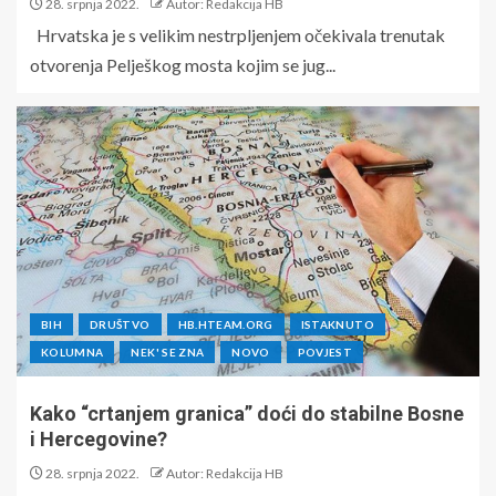
28. srpnja 2022.
Autor: Redakcija HB
Hrvatska je s velikim nestrpljenjem očekivala trenutak
otvorenja Pelješkog mosta kojim se jug...
BIH
DRUŠTVO
HB.HTEAM.ORG
ISTAKNUTO
KOLUMNA
NEK' SE ZNA
NOVO
POVJEST
Kako “crtanjem granica” doći do stabilne Bosne
i Hercegovine?
28. srpnja 2022.
Autor: Redakcija HB