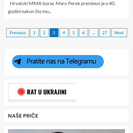
Hrvatski MMA borac Maro Perak preminuo je u 40.
godini nakon što mu...
Previous
1
2
3
4
5
6
…
27
Next
NAŠE PRIČE