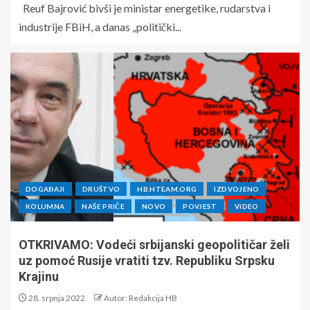
Reuf Bajrović bivši je ministar energetike, rudarstva i
industrije FBiH, a danas „politički...
DOGAĐAJI
DRUŠTVO
HB.HTEAM.ORG
IZDVOJENO
KOLUMNA
NAŠE PRIČE
NOVO
POVJEST
VIDEO
OTKRIVAMO: Vodeći srbijanski geopolitičar želi
uz pomoć Rusije vratiti tzv. Republiku Srpsku
Krajinu
28. srpnja 2022.
Autor: Redakcija HB