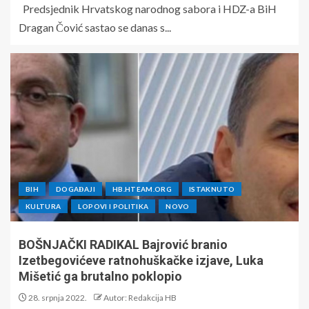
Predsjednik Hrvatskog narodnog sabora i HDZ-a BiH
Dragan Čović sastao se danas s...
BIH
DOGAĐAJI
HB.HTEAM.ORG
ISTAKNUTO
KULTURA
LOPOVI I POLITIKA
NOVO
BOŠNJAČKI RADIKAL Bajrović branio
Izetbegovićeve ratnohuškačke izjave, Luka
Mišetić ga brutalno poklopio
28. srpnja 2022.
Autor: Redakcija HB