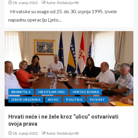
28. srpnja 2022.
Autor: Redakcija HB
Hrvatske su snage od 25. do 30. srpnja 1995. izvele
napadnu operaciju Ljeto...
BRANITELJI
HB.HTEAM.ORG
HERCEG BOSNA
IZBOR UREDNIKA
NOVO
POLITIKA
POVJEST
Hrvati neće i ne žele kroz “ulicu” ostvarivati
svoja prava
28. srpnja 2022.
Autor: Redakcija HB