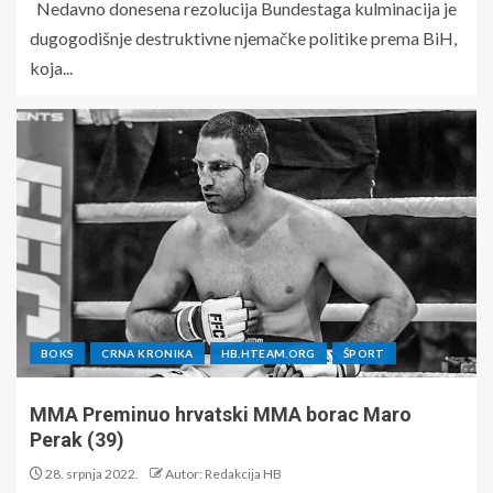
Nedavno donesena rezolucija Bundestaga kulminacija je
dugogodišnje destruktivne njemačke politike prema BiH,
koja...
BOKS
CRNA KRONIKA
HB.HTEAM.ORG
ŠPORT
MMA Preminuo hrvatski MMA borac Maro
Perak (39)
28. srpnja 2022.
Autor: Redakcija HB