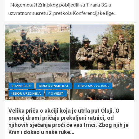
Nogometaši Zrinjskog pobijedili su Tiranu 3:2 u
uzvratnom susretu 2. pretkola Konferencijske lige...
BRANITELJI
DOMOVINSKI RAT
HRVATSKA VOJSKA
IZBOR UREDNIKA
POVJEST
Velika priča o akciji koja je utrla put Oluji. O
pravoj drami pričaju prekaljeni ratnici, od
njihovih sjećanja proći će vas trnci. Zbog njih je
Knin i došao u naše ruke…