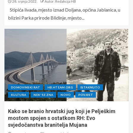
28. srpnja 2022.
Autor: Redakcija HB
Stipića livada, mjesto iznad Doljana, općina Jablanica, u
blizini Parka prirode Blidinje, mjesto...
DOMOVINSKI RAT
HB.HTEAM.ORG
ISTAKNUTO
KULTURA
NEK' SE ZNA
NOVO
POVJEST
Kako se branio hrvatski jug koji je Pelješkim
mostom spojen s ostatkom RH: Evo
svjedočanstva branitelja Mujana