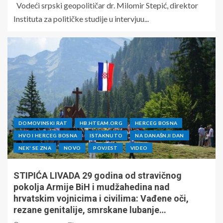
Vodeći srpski geopolitičar dr. Milomir Stepić, direktor
Instituta za političke studije u intervjuu...
DOMOVINSKI RAT
HB.HTEAM.ORG
HERCEG BOSNA
HVO I HERCEG BOSNA
ISTAKNUTO
NA DANAŠNJI DAN
NEK' SE ZNA
NOVO
POVJEST
VIDEO
STIPIĆA LIVADA 29 godina od stravičnog
pokolja Armije BiH i mudžahedina nad
hrvatskim vojnicima i civilima: Vađene oči,
rezane genitalije, smrskane lubanje…