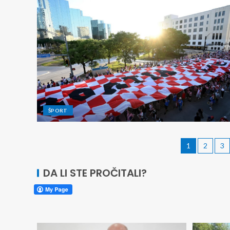
ŠPORT
1
2
3
DA LI STE PROČITALI?