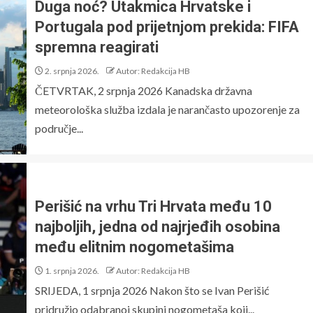
Duga noć? Utakmica Hrvatske i
Portugala pod prijetnjom prekida: FIFA
spremna reagirati
2. srpnja 2026.
Autor: Redakcija HB
ČETVRTAK, 2 srpnja 2026 Kanadska državna
meteorološka služba izdala je narančasto upozorenje za
područje...
Perišić na vrhu Tri Hrvata među 10
najboljih, jedna od najrjeđih osobina
među elitnim nogometašima
1. srpnja 2026.
Autor: Redakcija HB
SRIJEDA, 1 srpnja 2026 Nakon što se Ivan Perišić
pridružio odabranoj skupini nogometaša koji...