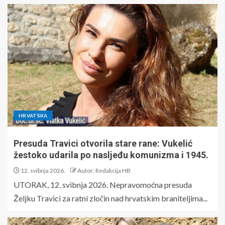
HRVATSKA
Presuda Travici otvorila stare rane: Vukelić
žestoko udarila po nasljeđu komunizma i 1945.
12. svibnja 2026.
Autor: Redakcija HB
UTORAK, 12. svibnja 2026. Nepravomoćna presuda
Željku Travici za ratni zločin nad hrvatskim braniteljima...