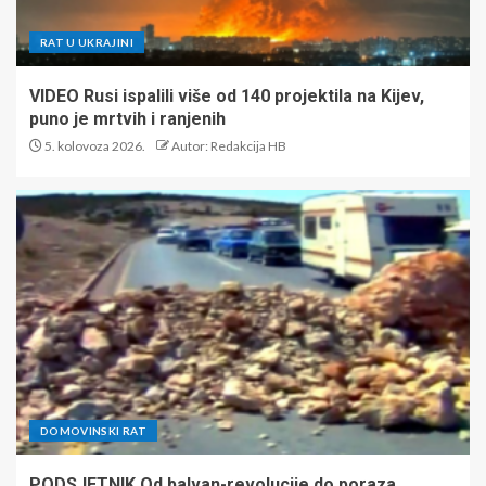
RAT U UKRAJINI
VIDEO Rusi ispalili više od 140 projektila na Kijev,
puno je mrtvih i ranjenih
5. kolovoza 2026.
Autor: Redakcija HB
DOMOVINSKI RAT
PODSJETNIK Od balvan-revolucije do poraza