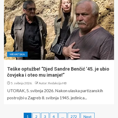
HRVATSKA
Teške optužbe! “Djed Sandre Benčić ’45. je ubio
čovjeka i oteo mu imanje!”
5. svibnja 2026.
Autor: Redakcija HB
UTORAK, 5. svibnja 2026. Nakon ulaska partizanskih
postrojbi u Zagreb 8. svibnja 1945. jedinica...
1
2
3
4
…
272
Next