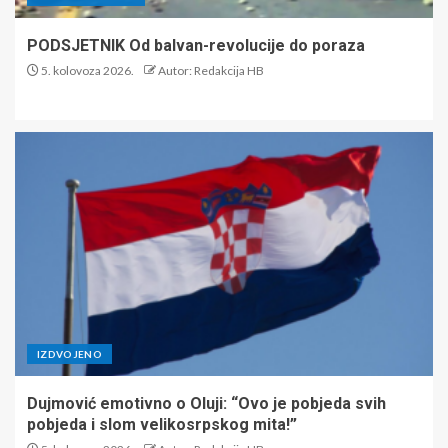
PODSJETNIK Od balvan-revolucije do poraza
5. kolovoza 2026.
Autor: Redakcija HB
IZDVOJENO
Dujmović emotivno o Oluji: “Ovo je pobjeda svih
pobjeda i slom velikosrpskog mita!”