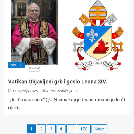
SVIJET
Vatikan Objavljeni grb i geslo Leona XIV.
11. svibnja 2025.
Autor: Redakcija HB
„In Illo uno unum“ („U Njemu koji je Jedan, mi smo jedno“)
riječi...
1
2
3
4
…
176
Next