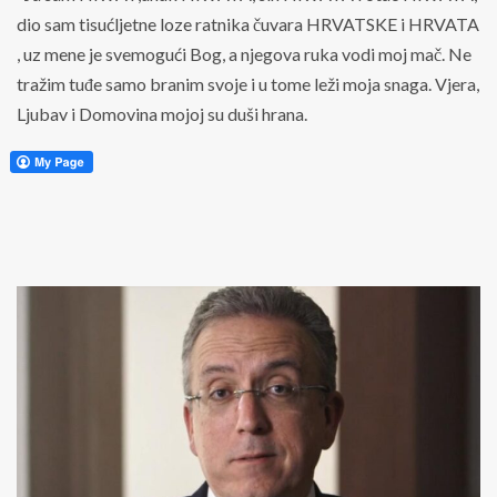
dio sam tisućljetne loze ratnika čuvara HRVATSKE i HRVATA
, uz mene je svemogući Bog, a njegova ruka vodi moj mač. Ne
tražim tuđe samo branim svoje i u tome leži moja snaga. Vjera,
Ljubav i Domovina mojoj su duši hrana.