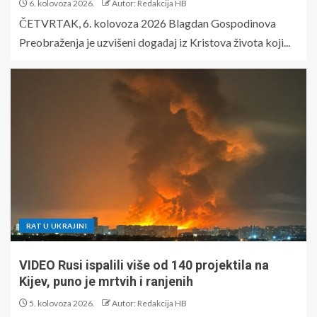
6. kolovoza 2026.
Autor: Redakcija HB
ČETVRTAK, 6. kolovoza 2026 Blagdan Gospodinova
Preobraženja je uzvišeni događaj iz Kristova života koji...
RAT U UKRAJINI
VIDEO Rusi ispalili više od 140 projektila na
Kijev, puno je mrtvih i ranjenih
5. kolovoza 2026.
Autor: Redakcija HB