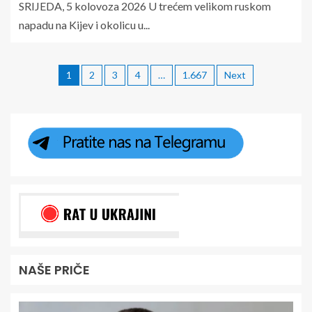
SRIJEDA, 5 kolovoza 2026 U trećem velikom ruskom
napadu na Kijev i okolicu u...
1
2
3
4
…
1.667
Next
NAŠE PRIČE