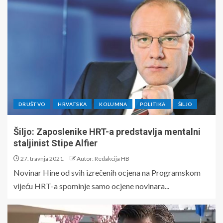
DRUŠTVO
HRVATSKA
KOLUMNA
POLITIKA
ŠILJO
Šiljo: Zaposlenike HRT-a predstavlja mentalni
staljinist Stipe Alfier
27. travnja 2021.
Autor: Redakcija HB
Novinar Hine od svih izrečenih ocjena na Programskom
vijeću HRT-a spominje samo ocjene novinara...