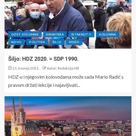
GOST KOLUMNE
HRVATSKA
ISTAKNUTO
KOLUMNA
NOVO
POLITIKA
ŠILJO
VIDEO
Šiljo: HDZ 2020. = SDP 1990.
21. travnja 2021.
Autor: Redakcija HB
HDZ-u i njegovim kolovođama može sada Mario Radić s
pravom držati lekcije i najavljivati...