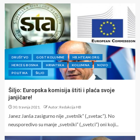
DRUŠTVO
GOST KOLUMNE
HB.HTEAM.ORG
HERCEG BOSNA
HRVATSKA
KOLUMNA
NOVO
POLITIKA
ŠILJO
Šiljo: Europska komisija štiti i plaća svoje
janjičare!
30. travnja 2021.
Autor: Redakcija HB
Janez Janša zasigurno nije „svetnȋk“ („svetac“). No
neusporedivo su manje „svetnȋki“ („svetci“) oni koji...