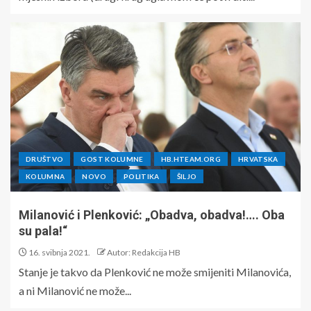
DRUŠTVO
GOST KOLUMNE
HB.HTEAM.ORG
HRVATSKA
KOLUMNA
NOVO
POLITIKA
ŠILJO
Milanović i Plenković: „Obadva, obadva!…. Oba
su pala!“
16. svibnja 2021.
Autor: Redakcija HB
Stanje je takvo da Plenković ne može smijeniti Milanovića,
a ni Milanović ne može...