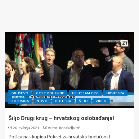
DRUŠTVO
GOST KOLUMNE
HB.HTEAM.ORG
HRVATSKA
KOLUMNA
NOVO
POLITIKA
ŠILJO
VIDEO
Šiljo Drugi krug – hrvatskog oslobađanja!
20. svibnja 2021.
Autor: Redakcija HB
Poticajna skupina Pokret za hrvatsku budućnost