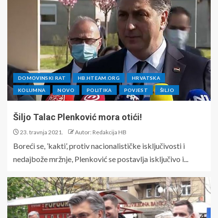
DOMOVINSKI RAT
HB.HTEAM.ORG
HRVATSKA
KOLUMNA
NOVO
POLITIKA
POVJEST
ŠILJO
Šiljo Talac Plenković mora otići!
23. travnja 2021.
Autor: Redakcija HB
Boreći se, ’kakti’, protiv nacionalističke isključivosti i
nedajbože mržnje, Plenković se postavlja isključivo i...