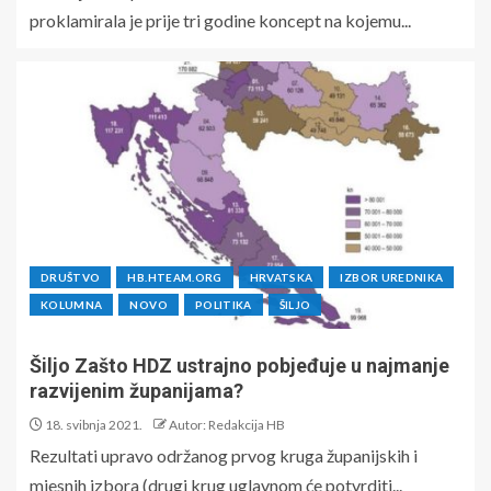
proklamirala je prije tri godine koncept na kojemu...
DRUŠTVO
HB.HTEAM.ORG
HRVATSKA
IZBOR UREDNIKA
KOLUMNA
NOVO
POLITIKA
ŠILJO
Šiljo Zašto HDZ ustrajno pobjeđuje u najmanje
razvijenim županijama?
18. svibnja 2021.
Autor: Redakcija HB
Rezultati upravo održanog prvog kruga županijskih i
mjesnih izbora (drugi krug uglavnom će potvrditi...