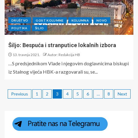
DRUŠTVO
GOST KOLUMNE
KOLUMNA
NOVO
POLITIKA
ŠILJO
Šiljo: Bespuća i stranputice lokalnih izbora
13. travnja 2021.
Autor: Redakcija HB
…S predsjednikom Vlade i njegovim doglavnicima biskupi
iz Stalnog vijeća HBK-a razgovarali su, se...
Previous
1
2
3
4
5
6
…
8
Next