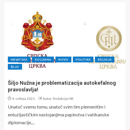
HRVATSKA
KOLUMNA
NOVO
POLITIKA
RELIGIJA
ŠILJO
Šiljo Nužna je problematizacija autokefalnog
pravoslavlja!
4. svibnja 2021.
Autor: Redakcija HB
Unatoč svemu tomu, unatoč svim tim plemenitim i
entuzijastičkim nastojanjima papinstva i vatikanske
diplomacije,...