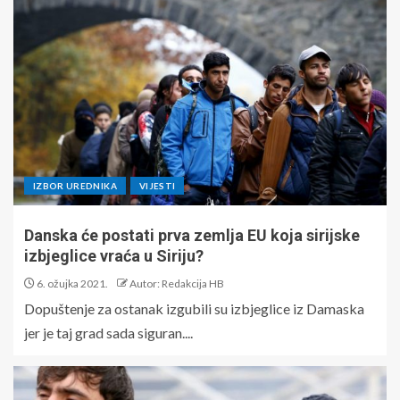
IZBOR UREDNIKA
VIJESTI
Danska će postati prva zemlja EU koja sirijske
izbjeglice vraća u Siriju?
6. ožujka 2021.
Autor: Redakcija HB
Dopuštenje za ostanak izgubili su izbjeglice iz Damaska
jer je taj grad sada siguran....