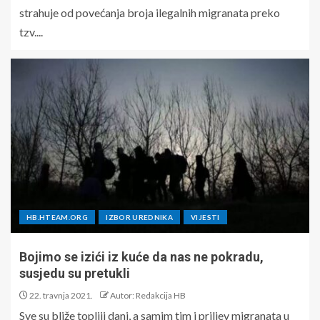
strahuje od povećanja broja ilegalnih migranata preko
tzv....
HB.HTEAM.ORG
IZBOR UREDNIKA
VIJESTI
Bojimo se izići iz kuće da nas ne pokradu,
susjedu su pretukli
22. travnja 2021.
Autor: Redakcija HB
Sve su bliže topliji dani, a samim tim i priljev migranata u