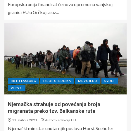
Europska unija financirat će novu opremu na vanjskoj
granici EU u Grčkoj, a uz...
HB.HTEAM.ORG
IZBOR UREDNIKA
IZDVOJENO
SVIJET
VIJESTI
Njemačka strahuje od povećanja broja
migranata preko tzv. Balkanske rute
11. svibnja 2021.
Autor: Redakcija HB
Njemački ministar unutarnjih poslova Horst Seehofer