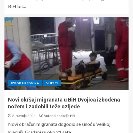
BiH bit...
IZBOR UREDNIKA
VIJESTI
Novi okršaj migranata u BiH Dvojica izbodena
nožem i zadobili teže ozljede
6. travnja 2021.
Autor: Redakcija HB
Novi obračun migranata dogodio se sinoć u Velikoj
Kladuši. Građani su oko 21 sata...