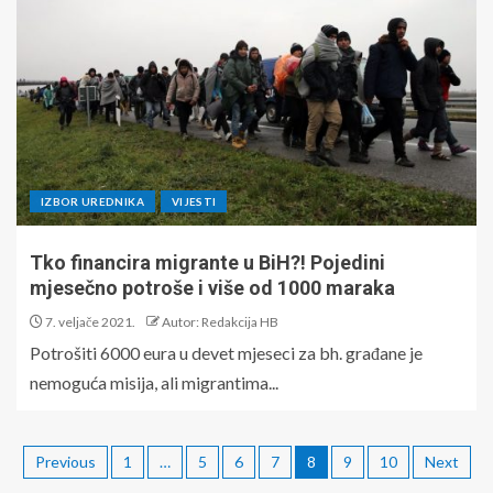
IZBOR UREDNIKA
VIJESTI
Tko financira migrante u BiH?! Pojedini
mjesečno potroše i više od 1000 maraka
7. veljače 2021.
Autor: Redakcija HB
Potrošiti 6000 eura u devet mjeseci za bh. građane je
nemoguća misija, ali migrantima...
Previous
1
…
5
6
7
8
9
10
Next