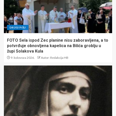
DRUGI PIŠU
FOTO Sela ispod Zec planine nisu zaboravljena, a to
potvrđuje obnovljena kapelica na Bilića groblju u
župi Solakova Kula
9. kolovoza 2026.
Autor: Redakcija HB