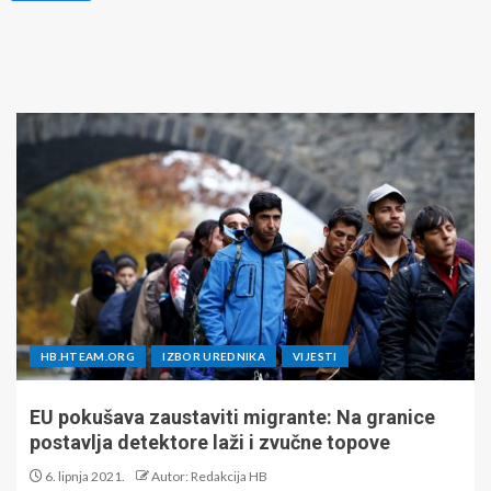
HB.HTEAM.ORG
IZBOR UREDNIKA
VIJESTI
EU pokušava zaustaviti migrante: Na granice
postavlja detektore laži i zvučne topove
6. lipnja 2021.
Autor: Redakcija HB