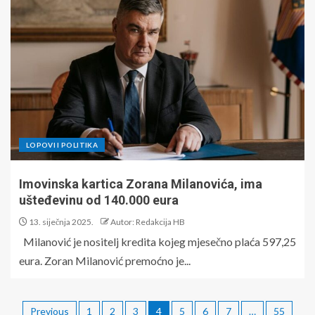
LOPOVI I POLITIKA
Imovinska kartica Zorana Milanovića, ima
ušteđevinu od 140.000 eura
13. siječnja 2025.
Autor: Redakcija HB
Milanović je nositelj kredita kojeg mjesečno plaća 597,25
eura. Zoran Milanović premoćno je...
Previous
1
2
3
4
5
6
7
…
55