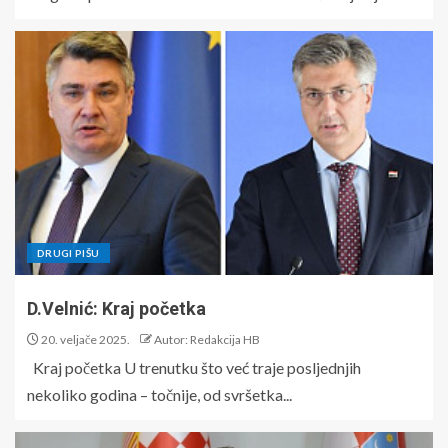
DRUGI PIŠU
D.Velnić: Kraj početka
20. veljače 2025.
Autor: Redakcija HB
Kraj početka U trenutku što već traje posljednjih
nekoliko godina – točnije, od svršetka...