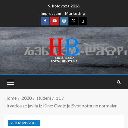
9. kolovoza 2026.
Impressum
Marketing
Home
2020
studeni
11
Hrvatica se javila iz Kine: Ovdje je život potpuno normalan
VRLI NOVI SVIJET