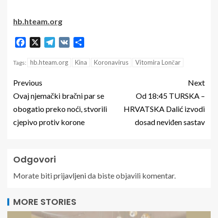
hb.hteam.org
Facebook
X
Telegram
VK
Share
hb.hteam.org
Kina
Koronavirus
Vitomira Lončar
Tags:
Previous
Next
Ovaj njemački bračni par se
Od 18:45 TURSKA –
obogatio preko noći, stvorili
HRVATSKA Dalić izvodi
cjepivo protiv korone
dosad neviđen sastav
Odgovori
Morate biti
prijavljeni
da biste objavili komentar.
MORE STORIES