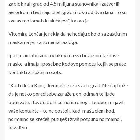
zablokirali grad od 4.5 milijuna stanovnika i zatvorili
aerodrom i testiraju cijeli grad u roku od dva dana. To su
sve asimptomatski slučajevi”, kazao je.
Vitomira Lončar je rekla da ne hodaju okolo sa zaštitnim
maskama jer za to nema razloga.
Ipak, u autobusima i vlakovima svi bez iznimke nose
maske, a imaju i posebne kodove pomoću kojih se prate
kontakti zaraženih osoba.
“Kad uđeš u Kinu, skeniraš se i za svaki grad. Ne daj bože
da je netko pored tebe zaražen, oni odmah te ljude
obuhvate, stave u bolnicu, nema onog – budete mi javili
vaše kontakte – to ne postoji. Kad imaš zeleni kod,
normalno se krećeš, putuješ i živiš potpuno normalno”,
kazali su.