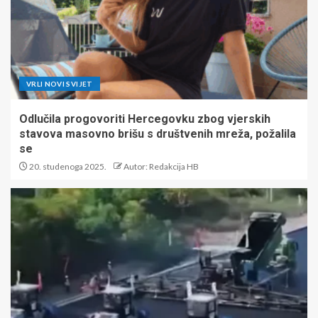
VRLI NOVI SVIJET
Odlučila progovoriti Hercegovku zbog vjerskih
stavova masovno brišu s društvenih mreža, požalila
se
20. studenoga 2025.
Autor: Redakcija HB