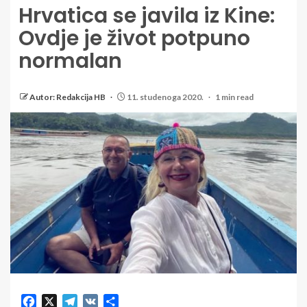
Hrvatica se javila iz Kine:
Ovdje je život potpuno
normalan
Autor: Redakcija HB
11. studenoga 2020.
1 min read
Facebook
X
Telegram
VK
Share