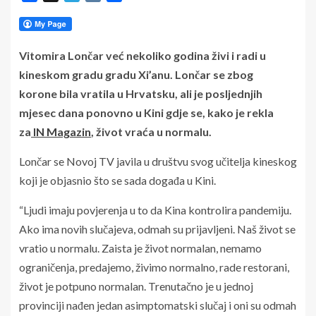
Vitomira Lončar već nekoliko godina živi i radi u
kineskom gradu gradu Xi’anu. Lončar se zbog
korone bila vratila u Hrvatsku, ali je posljednjih
mjesec dana ponovno u Kini gdje se, kako je rekla
za
IN Magazin
, život vraća u normalu.
Lončar se Novoj TV javila u društvu svog učitelja kineskog
koji je objasnio što se sada događa u Kini.
“Ljudi imaju povjerenja u to da Kina kontrolira pandemiju.
Ako ima novih slučajeva, odmah su prijavljeni. Naš život se
vratio u normalu. Zaista je život normalan, nemamo
ograničenja, predajemo, živimo normalno, rade restorani,
život je potpuno normalan. Trenutačno je u jednoj
provinciji nađen jedan asimptomatski slučaj i oni su odmah