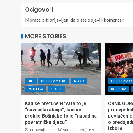
Odgovori
Morate biti
prijavljeni
da biste objavili komentar.
MORE STORIES
BIH
HB.HTEAM.ORG
NOVO
HB.HTEAM.O
POLITIKA
SPORT
KULTURA
Kad se pretuče Hrvata to je
CRNA GORA
“navijačka akcija“, kad se
prosvjednik
prebije Bošnjake to je “napad na
povlačenje
povratničku djecu”
o predsjed
izbore
11. travnja 2024.
Autor: Redakcija HB