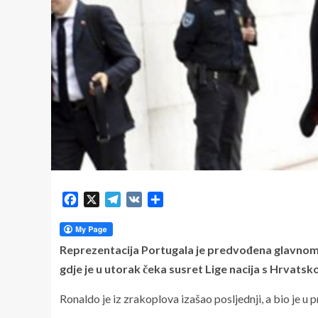
Facebook
X
Telegram
VK
Share
Reprezentacija Portugala je predvođena glavnom 
gdje je u utorak čeka susret Lige nacija s Hrvatsk
Ronaldo je iz zrakoplova izašao posljednji, a bio je u pr