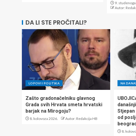
9. studenoga
Autor: Redak
DA LI STE PROČITALI?
LOPOVI I POLITIKA
NA DANA
Zašto gradonačelniku glavnog
UBOJIC
Grada svih Hrvata smeta hrvatski
današnji
barjak na Mirogoju?
Stjepan
od poslj
8. kolovoza 2026.
Autor: Redakcija HB
beograd
8. kolov