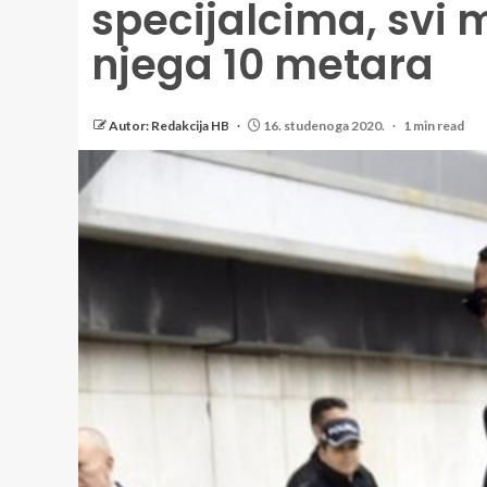
specijalcima, svi m
njega 10 metara
Autor: Redakcija HB
16. studenoga 2020.
1 min read