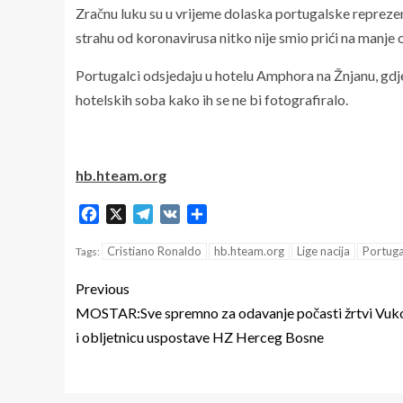
Zračnu luku su u vrijeme dolaska portugalske reprezen
strahu od koronavirusa nitko nije smio prići na manje 
Portugalci odsjedaju u hotelu Amphora na Žnjanu, gdje
hotelskih soba kako ih se ne bi fotografiralo.
hb.hteam.org
Facebook
X
Telegram
VK
Share
Cristiano Ronaldo
hb.hteam.org
Lige nacija
Portuga
Tags:
Previous
MOSTAR:Sve spremno za odavanje počasti žrtvi Vuk
i obljetnicu uspostave HZ Herceg Bosne