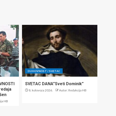
DUHOVNOST / SVETAC
VNOSTI
SVETAC DANA”Sveti Dominik”
predaja
8. kolovoza 2026.
Autor: Redakcija HB
ršen
ija HB