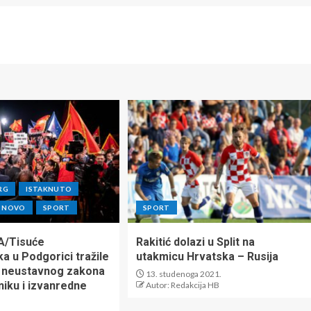
RG
ISTAKNUTO
NOVO
SPORT
SPORT
/Tisuće
Rakitić dolazi u Split na
a u Podgorici tražile
utakmicu Hrvatska – Rusija
 neustavnog zakona
13. studenoga 2021.
niku i izvanredne
Autor: Redakcija HB