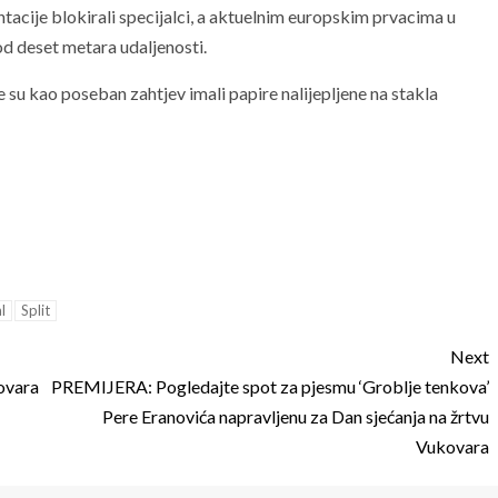
tacije blokirali specijalci, a aktuelnim europskim prvacima u
od deset metara udaljenosti.
 su kao poseban zahtjev imali papire nalijepljene na stakla
l
Split
Next
ovara
PREMIJERA: Pogledajte spot za pjesmu ‘Groblje tenkova’
Pere Eranovića napravljenu za Dan sjećanja na žrtvu
Vukovara