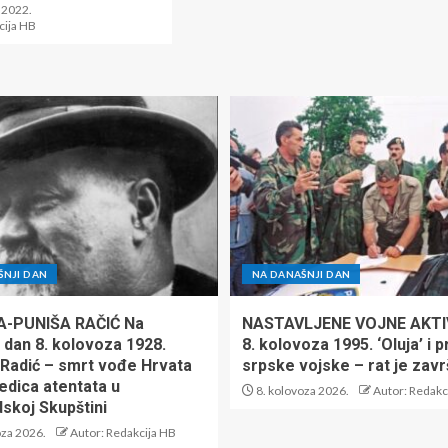
 2022.
cija HB
ŠNJI DAN
NA DANAŠNJI DAN
A-PUNIŠA RAČIĆ Na
NASTAVLJENE VOJNE AKTI
 dan 8. kolovoza 1928.
8. kolovoza 1995. ‘Oluja’ i 
 Radić – smrt vođe Hrvata
srpske vojske – rat je zav
edica atentata u
8. kolovoza 2026.
Autor: Redakc
skoj Skupštini
oza 2026.
Autor: Redakcija HB