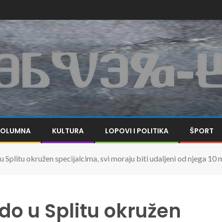
KOLUMNA
KULTURA
LOPOVI I POLITIKA
ŠPORT
plitu okružen specijalcima, svi moraju biti udaljeni od njega 10 
do u Splitu okružen