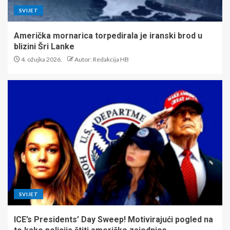
SVIJET
Američka mornarica torpedirala je iranski brod u
blizini Šri Lanke
4. ožujka 2026.
Autor: Redakcija HB
SVIJET
ICE’s Presidents’ Day Sweep! Motivirajući pogled na