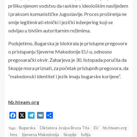
priliku njenom vodstvu da raskine s ideološkim naslijeđem
i praksom komunističke Jugoslavije. Proces proširenja ne
smije legitimirati etnički i jezički inženjering koji se
odvijao u bivšim autoritarnim režimima.
Podsjetimo, Bugarska je blokirala je pristupne pregovore
o pristupanju Sjeverne Makedonije EU-u, odnosno
pregovarački okvir. Zaharjeva je 30. listopada poručila da
Skopje mora priznati, za početak pristupnih pregovora, da
“makedonski identitet i jezik imaju bugarske korijene”.
hb.hteam.org
Facebook
X
Telegram
VK
Share
Bugarska
Diktatora Josipa Broza Tita
EU
hb.hteam.org
Tags:
hms
Sjeverna Makedonija
Skoplje
Sofija