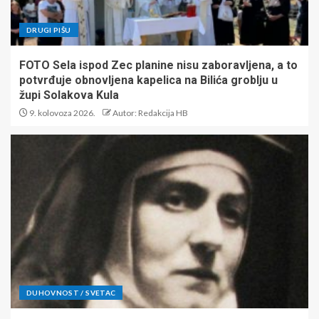
DRUGI PIŠU
FOTO Sela ispod Zec planine nisu zaboravljena, a to
potvrđuje obnovljena kapelica na Bilića groblju u
župi Solakova Kula
9. kolovoza 2026.
Autor: Redakcija HB
DUHOVNOST / SVETAC