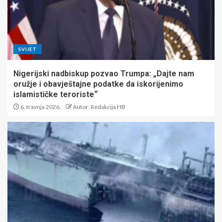
SVIJET
Nigerijski nadbiskup pozvao Trumpa: „Dajte nam
oružje i obavještajne podatke da iskorijenimo
islamističke teroriste“
6. travnja 2026.
Autor: Redakcija HB