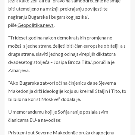
jezik kako želi, ali da “pravo na samoodređenje ne smije
biti utemeljeno na mržnji, prekrajanju povijesti te
negiranju Bugarske i bugarskog jezika”,
piše
Geopolitika.news
.
“Trideset godina nakon demokratskih promjena ne
možeš, s jedne strane, željeti biti član europske obitelji, a s
druge strane, slaviti jednog od najsvirepijih diktatora
dvadesetog stoljeća – Josipa Broza Tita.”, poručila je
Zaharjeva.
“Ako Bugarska zatvori oči na činjenicu da se Sjeverna
Makedonija drži ideologije koju su kreirali Staljin i Tito, to
bi bilo na korist Moskve”, dodala je.
U memorandumu koji je Sofija ranije poslala svim
članicama EU-a navodi se:
Pristupni put Severne Makedonije pruža dragocjenu