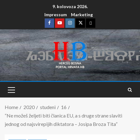
9. kolovoza 2026.
Impressum
Marketing
Home
2020
studeni
16
“Ne možeš željeti biti članica EU, a s druge strane slaviti
jednog od najsvirepijih diktatora – Josipa Broza Tita”