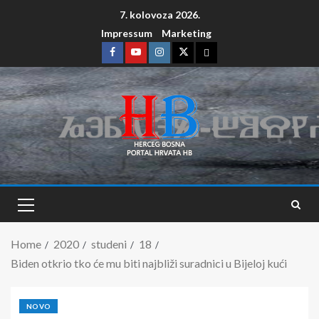
7. kolovoza 2026.
Impressum
Marketing
Home
2020
studeni
18
Biden otkrio tko će mu biti najbliži suradnici u Bijeloj kući
NOVO