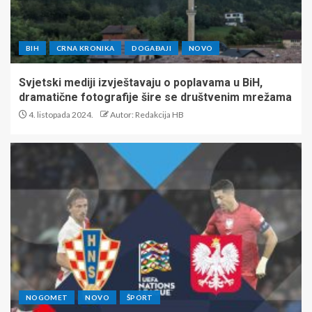
BIH
CRNA KRONIKA
DOGAĐAJI
NOVO
Svjetski mediji izvještavaju o poplavama u BiH,
dramatične fotografije šire se društvenim mrežama
4. listopada 2024.
Autor: Redakcija HB
NOGOMET
NOVO
ŠPORT