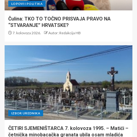
LOPOVI I POLITIKA
Čulina: TKO TO TOČNO PRISVAJA PRAVO NA
“STVARANJE” HRVATSKE?
7. kolovoza 2026.
Autor: Redakcija HB
IZBOR UREDNIKA
ČETIRI SJEMENIŠTARCA 7. kolovoza 1995. – Matići –
četnička minobacačka granata ubila osam mladića