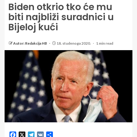
Biden otkrio tko će mu
biti najbliži suradnici u
Bijeloj kući
Autor: Redakcija HB
18. studenoga 2020.
1 min read
Facebook
X
Telegram
VK
Share