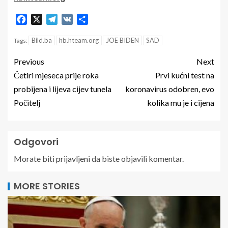
Facebook
X
Telegram
VK
Share
Bild.ba
hb.hteam.org
JOE BIDEN
SAD
Tags:
Previous
Next
Četiri mjeseca prije roka
Prvi kućni test na
probijena i lijeva cijev tunela
koronavirus odobren, evo
Počitelj
kolika mu je i cijena
Odgovori
Morate biti
prijavljeni
da biste objavili komentar.
MORE STORIES