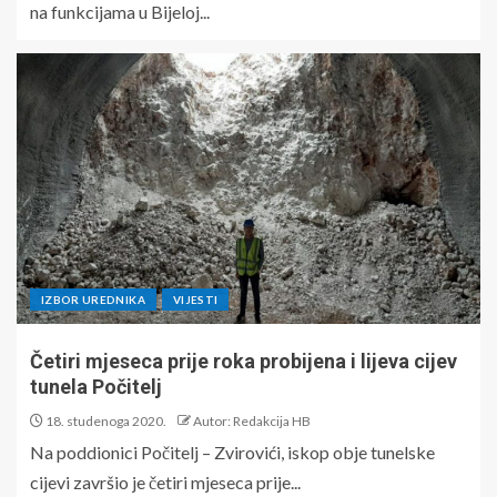
na funkcijama u Bijeloj...
IZBOR UREDNIKA
VIJESTI
Četiri mjeseca prije roka probijena i lijeva cijev
tunela Počitelj
18. studenoga 2020.
Autor: Redakcija HB
Na poddionici Počitelj – Zvirovići, iskop obje tunelske
cijevi završio je četiri mjeseca prije...