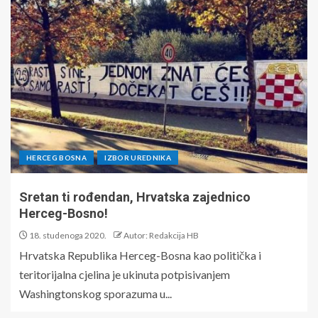
HERCEG BOSNA
IZBOR UREDNIKA
Sretan ti rođendan, Hrvatska zajednico
Herceg-Bosno!
18. studenoga 2020.
Autor: Redakcija HB
Hrvatska Republika Herceg-Bosna kao politička i
teritorijalna cjelina je ukinuta potpisivanjem
Washingtonskog sporazuma u...