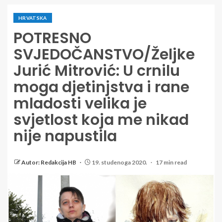
HRVATSKA
POTRESNO
SVJEDOČANSTVO/Željke
Jurić Mitrović: U crnilu
moga djetinjstva i rane
mladosti velika je
svjetlost koja me nikad
nije napustila
Autor: Redakcija HB
19. studenoga 2020.
17 min read