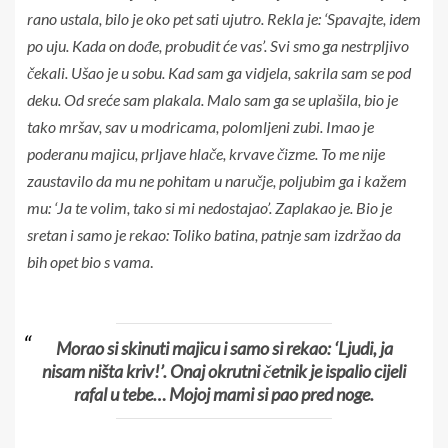
rano ustala, bilo je oko pet sati ujutro. Rekla je: ‘Spavajte, idem
po uju. Kada on dođe, probudit će vas’. Svi smo ga nestrpljivo
čekali. Ušao je u sobu. Kad sam ga vidjela, sakrila sam se pod
deku. Od sreće sam plakala. Malo sam ga se uplašila, bio je
tako mršav, sav u modricama, polomljeni zubi. Imao je
poderanu majicu, prljave hlače, krvave čizme. To me nije
zaustavilo da mu ne pohitam u naručje, poljubim ga i kažem
mu: ‘Ja te volim, tako si mi nedostajao’. Zaplakao je. Bio je
sretan i samo je rekao: Toliko batina, patnje sam izdržao da
bih opet bio s vama
.
Morao si skinuti majicu i samo si rekao: ‘Ljudi, ja
nisam ništa kriv!’. Onaj okrutni četnik je ispalio cijeli
rafal u tebe… Mojoj mami si pao pred noge.