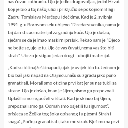
nas čuvao i othranio. Ujo je jedini dragovoljac, jedini Hrvat
koji je bio u toj našoj ulici i priključio se pokojnom Blagi
Zadru, Tomislavu Merčepu i dečkima. Kad je 2. svibnja
1991. g. u Borovom selu ubijeno 12 redarstvenika, nama je
taj dan stizao materijal za gradnju kuće. Ujo je došao,
sjećam se da je imao maskirni prsluk. Rekao nam je: ‘Djeco
ne bojte se, ujo je tu. Ujo će vas čuvati, nema vas što biti
strah’“. Ubrzo je stigao jedan drugi – ubojiti materijal.
„Kad su bili najžešći napadi, ujak je uvijek bio tu. Jednom je
bio baš jaki napad na Olajnicu, našu su zgradu jako puno
granatirali. Morali smo otići na prvi kat jer su nas tukli sa
strane. Ujo je došao, imao je šljem, nismo ga prepoznali.
Uplašili smo se, počeli vrištati. Kad je skinuo taj šljem,
prepoznali smo ga. Odmah smo osjetili tu sigurnost“,
prisjeća se Željka tog šoka opisanog i u pjesmi ‘Strah i
snaga’. „Počinju granatirati, tako me strah. Bježimo na prvi