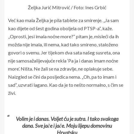
Željka Jurić Mitrović / Foto: Ines Grbić
Već kao mala Željka je pila tablete za smirenje. „Ja sam
kao dijete od šest godina oboljela od PTSP-a“, kaže.
„Oprosti, jesi imala noćne more?“ pitam je, misleći da ih
možda nije imala, ili nema, kad tako smireno, staloženo
govori o svemu. Jer tijekom dva sata našeg susreta, ona
nije samosažalijevajuće rekla ‘Pa ja i danas imam noćne
more’. Ništa. Ne žali se na zdravlje, ne oplakuje sebe.
Naizgled se čini da posljedica nema. „Oh, pa to imam i
sad“, uzvrati lagano. Kao da je to nešto normalno, s čim se
živi.
Volim je i danas. Voljet ću je sutra. I tako svakoga
dana. Sve jače i jače. Moju lijepu domovinu
Hrvatsku