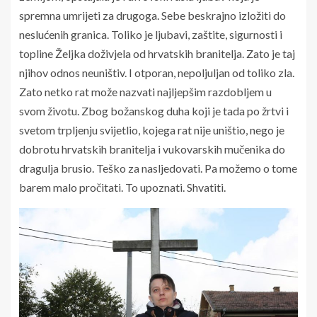
spremna umrijeti za drugoga. Sebe beskrajno izložiti do
neslućenih granica. Toliko je ljubavi, zaštite, sigurnosti i
topline Željka doživjela od hrvatskih branitelja. Zato je taj
njihov odnos neuništiv. I otporan, nepoljuljan od toliko zla.
Zato netko rat može nazvati najljepšim razdobljem u
svom životu. Zbog božanskog duha koji je tada po žrtvi i
svetom trpljenju svijetlio, kojega rat nije uništio, nego je
dobrotu hrvatskih branitelja i vukovarskih mučenika do
dragulja brusio. Teško za nasljedovati. Pa možemo o tome
barem malo pročitati. To upoznati. Shvatiti.