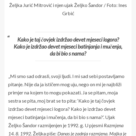
Željka Jurić Mitrović i njen ujak Željko Šandor / Foto: Ines
Grbić
Kako je taj čovjek izdržao devet mjeseci logora?
Kako je izdržao devet mjeseci batinjanja i mučenja,
da bi bio s nama?
„Mi smo sad odrasli, svoji ljudi. I mi sad sebi postavljamo
pitanje. Nije da ja ističem mog uju, nego on mi je najbliži
primjer na kojem to mogu pokazati. Ja se pitam, moja
sestra se pita, moj brat se to pita: ‘Kako je taj čovjek
izdržao devet mjeseci logora? Kako je izdržao devet
mjeseci batinjanja i mučenja, da bi bio s nama?’. Ujak
Željko Šandor razmijenjen je 1992. g. U pjesmi
Razmjena
14. 8. 1992.
Željka piše:
Danas je zadnja razmjena. Majka je