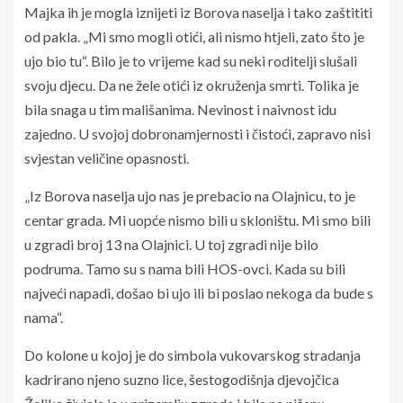
Majka ih je mogla iznijeti iz Borova naselja i tako zaštititi
od pakla. „Mi smo mogli otići, ali nismo htjeli, zato što je
ujo bio tu“. Bilo je to vrijeme kad su neki roditelji slušali
svoju djecu. Da ne žele otići iz okruženja smrti. Tolika je
bila snaga u tim mališanima. Nevinost i naivnost idu
zajedno. U svojoj dobronamjernosti i čistoći, zapravo nisi
svjestan veličine opasnosti.
„Iz Borova naselja ujo nas je prebacio na Olajnicu, to je
centar grada. Mi uopće nismo bili u skloništu. Mi smo bili
u zgradi broj 13 na Olajnici. U toj zgradi nije bilo
podruma. Tamo su s nama bili HOS-ovci. Kada su bili
najveći napadi, došao bi ujo ili bi poslao nekoga da bude s
nama“.
Do kolone u kojoj je do simbola vukovarskog stradanja
kadrirano njeno suzno lice, šestogodišnja djevojčica