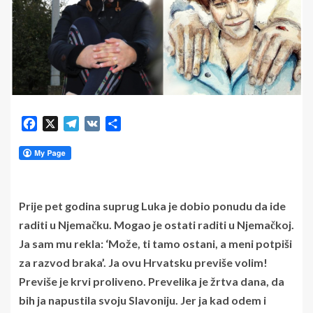
Facebook
X
Telegram
VK
Share
Prije pet godina suprug Luka je dobio ponudu da ide
raditi u Njemačku. Mogao je ostati raditi u Njemačkoj.
Ja sam mu rekla: ‘Može, ti tamo ostani, a meni potpiši
za razvod braka’. Ja ovu Hrvatsku previše volim!
Previše je krvi proliveno. Prevelika je žrtva dana, da
bih ja napustila svoju Slavoniju. Jer ja kad odem i