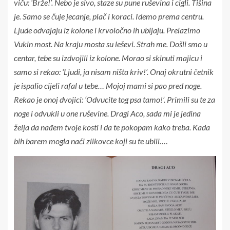
viču: ‘Brže!’. Nebo je sivo, staze su pune ruševina i cigli. Tišina
je. Samo se čuje jecanje, plač i koraci. Idemo prema centru.
Ljude odvajaju iz kolone i krvoločno ih ubijaju. Prelazimo
Vukin most. Na kraju mosta su leševi. Strah me. Došli smo u
centar, tebe su izdvojili iz kolone. Morao si skinuti majicu i
samo si rekao: ‘Ljudi, ja nisam ništa kriv!’. Onaj okrutni četnik
je ispalio cijeli rafal u tebe… Mojoj mami si pao pred noge.
Rekao je onoj dvojici: ‘Odvucite tog psa tamo!’. Primili su te za
noge i odvukli u one ruševine. Dragi Aco, sada mi je jedina
želja da nađem tvoje kosti i da te pokopam kako treba. Kada
bih barem mogla naći zlikovce koji su te ubili…
.