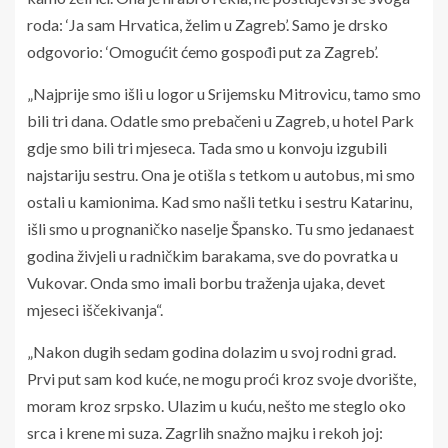
roda: ‘Ja sam Hrvatica, želim u Zagreb’. Samo je drsko
odgovorio: ‘Omogućit ćemo gospođi put za Zagreb’.
„Najprije smo išli u logor u Srijemsku Mitrovicu, tamo smo
bili tri dana. Odatle smo prebačeni u Zagreb, u hotel Park
gdje smo bili tri mjeseca. Tada smo u konvoju izgubili
najstariju sestru. Ona je otišla s tetkom u autobus, mi smo
ostali u kamionima. Kad smo našli tetku i sestru Katarinu,
išli smo u prognaničko naselje Špansko. Tu smo jedanaest
godina živjeli u radničkim barakama, sve do povratka u
Vukovar. Onda smo imali borbu traženja ujaka, devet
mjeseci iščekivanja“.
„Nakon dugih sedam godina dolazim u svoj rodni grad.
Prvi put sam kod kuće, ne mogu proći kroz svoje dvorište,
moram kroz srpsko. Ulazim u kuću, nešto me steglo oko
srca i krene mi suza. Zagrlih snažno majku i rekoh joj: