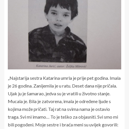
„Najstarija sestra Katarina umrla je prije pet godina. Imala
je 26 godina. Zanijemila je u ratu. Deset dana nije pričala.
Ujak ju je šamarao, jedva su je vratili u životno stanje.
Mucala je. Bila je zatvorena, imala je određene ljude s
kojima može pričati. Taj rat na svima nama je ostavio
traga. Svi mi imamo… To je teško za objasniti. Svi smo mi
bili pogođeni. Moje sestre i braća meni su uvijek govorili: