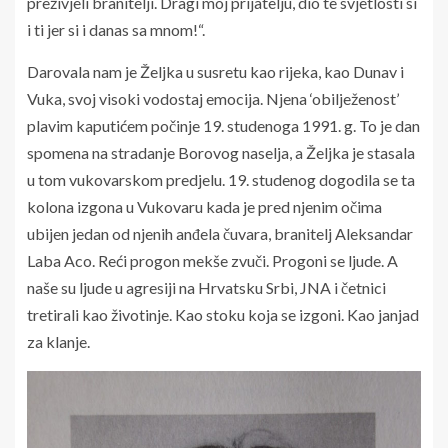
preživjeli branitelji. Dragi moj prijatelju, dio te svjetlosti si
i ti jer si i danas sa mnom!“.
Darovala nam je Željka u susretu kao rijeka, kao Dunav i
Vuka, svoj visoki vodostaj emocija. Njena ‘obilježenost’
plavim kaputićem počinje 19. studenoga 1991. g. To je dan
spomena na stradanje Borovog naselja, a Željka je stasala
u tom vukovarskom predjelu. 19. studenog dogodila se ta
kolona izgona u Vukovaru kada je pred njenim očima
ubijen jedan od njenih anđela čuvara, branitelj Aleksandar
Laba Aco. Reći progon mekše zvuči. Progoni se ljude. A
naše su ljude u agresiji na Hrvatsku Srbi, JNA i četnici
tretirali kao životinje. Kao stoku koja se izgoni. Kao janjad
za klanje.