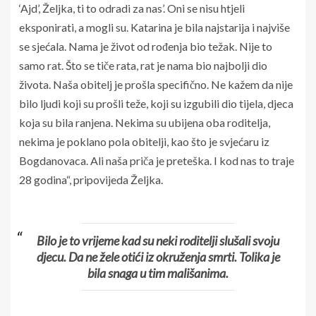
‘Ajd’, Željka, ti to odradi za nas’. Oni se nisu htjeli
eksponirati, a mogli su. Katarina je bila najstarija i najviše
se sjećala. Nama je život od rođenja bio težak. Nije to
samo rat. Što se tiče rata, rat je nama bio najbolji dio
života. Naša obitelj je prošla specifično. Ne kažem da nije
bilo ljudi koji su prošli teže, koji su izgubili dio tijela, djeca
koja su bila ranjena. Nekima su ubijena oba roditelja,
nekima je poklano pola obitelji, kao što je svjećaru iz
Bogdanovaca. Ali naša priča je preteška. I kod nas to traje
28 godina“, pripovijeda Željka.
Bilo je to vrijeme kad su neki roditelji slušali svoju
djecu. Da ne žele otići iz okruženja smrti. Tolika je
bila snaga u tim mališanima.