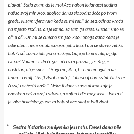
plakati. Sada znam da je moj Aco nakon jedanaest godina
našao svoj mir. Aco, ubojica danas slobodno šeće po tvom
gradu. Nisam vjerovala kada su mi rekli da se zločinac vraća
na mjesto zločina, ali je istina. Ja sam ga srela. Gledali smo se
oči u oči. On mi se cinično smijao, kao i onoga dana kada je
tebe ubio i meni smaknuo osmijeh s lica. I u srce stavio veliku
bol. A oči su mu bile pune mržnje. Gdje je tu pravda, a gdje
istina? Nadam se da će ga stići ruka pravde, jer Bog je
dostižan, ali je spor… Dragi moj Aco, ti si mi omogućio da
imam sretniji i bolji život u našoj slobodnoj domovini. Neka te
čuvaju nebeski anđeli. Neka ti donesu ovo pismo koje je
napokon našlo svoju adresu, a s njim i dio mog srca… Neka ti
je laka hrvatska gruda za koju si dao svoj mladi život.
Sestra Katarina zanijemila je u ratu. Deset dana nije