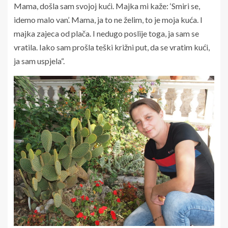
Mama, došla sam svojoj kući. Majka mi kaže: ‘Smiri se,
idemo malo van’. Mama, ja to ne želim, to je moja kuća. I
majka zajeca od plača. I nedugo poslije toga, ja sam se
vratila. Iako sam prošla teški križni put, da se vratim kući,
ja sam uspjela“.