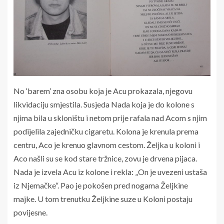
No ‘barem’ zna osobu koja je Acu prokazala, njegovu
likvidaciju smjestila. Susjeda Nada koja je do kolone s
njima bila u skloništu i netom prije rafala nad Acom s njim
podijelila zajedničku cigaretu. Kolona je krenula prema
centru, Aco je krenuo glavnom cestom. Željka u koloni i
Aco našli su se kod stare tržnice, zovu je drvena pijaca.
Nada je izvela Acu iz kolone i rekla: „On je uvezeni ustaša
iz Njemačke“. Pao je pokošen pred nogama Željkine
majke. U tom trenutku Željkine suze u Koloni postaju
povijesne.