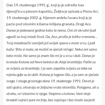
Dan 19. studenoga 1991. g., koji ju je odredio kao
djevojčicu u plavom kaputiću, Željka je opisala u
Pismu Aci
,
19. studenoga 2002. g. Njenom anđelu čuvaru koji ju je
pazio pod olovnim kišama milijuna granata.
Dragi Aco.
Danas je jedanaest godina kako te nema. Oni zli okrutni ljudi
ugasili su tvoj mladi život. Da, Aco, prošlo je toliko vremena…
Tvoj mladenački osmijeh još uvijek spava u mom srcu. Ljudi
kažu: ‘Bila si mala, ne možeš se sjećati ničega’. Neka oni samo
tako misle. No samo ja znam što mi je u srcu i duši. Danas je
krenula Kolona od Nove bolnice do Aleje branitelja. Palile su
se svijeće za branitelje. I ja sam zapalila svijeću za tebe na
mjestu gdje su te ubili. Kolona je lagano išla, a ja sam se sjećala
svega. I onoga groznoga dana 19. studenoga 1991. Devet je
sati ujutro, otvaraju se željezna vrata skloništa. Polagano, ali u
strahu, svi izlazimo iz njega. Stajemo u kolonu. Vani stoje
bradati vojnici puni mržnje, bez osjećaja i bez imalo savjesti