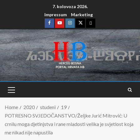
7. kolovoza 2026.
Impressum
Marketing
Home
2020
studeni
19
POTRESNO SVJEDOČANSTVO/Željke Jurić Mitrović: U
crnilu moga djetinjstva i rane mladosti velika je svjetlost koja
me nikad nije napustila