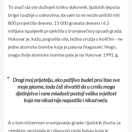
To znači da ste doživjeli toliko duhovnih, ljudskih ljepota
brige i pažnje u odnosima, da vam to ne može uništiti niti
800 projektila dnevno, 11 000 granata dnevno i 6,5
milijuna ispaljenih projektila u tromjesečnoj opsadi grada.
Vukovar je, kažu, pogodila sila, težina oružja u količini – ne
jedne atomske bombe koja je pala na Nagasaki. Nego,
snaga dvije atomske bombe pala je na Vukovar 1991. g.
Dragi moj prijatelju, ako pažljivo budeš pročitao sve
moje pjesme, tada ćeš shvatiti da u crnilu moga
djetinjstva i rane mladosti postoji velika svjetlost
koja me nikad nije napustila i nikad neće.
A u tom mizernom sravnjavanju grada i ljudskih života sa
zemljom, opstajala je i divovski rasla ljubav koja je