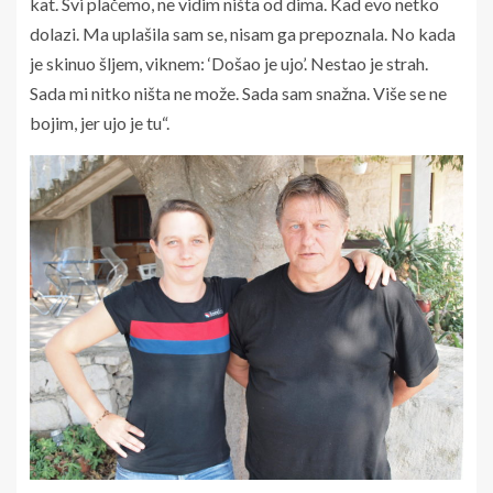
kat. Svi plačemo, ne vidim ništa od dima. Kad evo netko
dolazi. Ma uplašila sam se, nisam ga prepoznala. No kada
je skinuo šljem, viknem: ‘Došao je ujo’. Nestao je strah.
Sada mi nitko ništa ne može. Sada sam snažna. Više se ne
bojim, jer ujo je tu“.