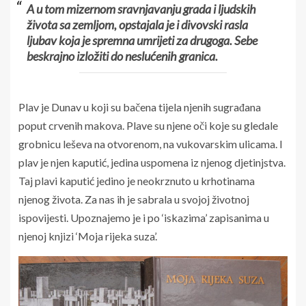
A u tom mizernom sravnjavanju grada i ljudskih
života sa zemljom, opstajala je i divovski rasla
ljubav koja je spremna umrijeti za drugoga. Sebe
beskrajno izložiti do neslućenih granica.
Plav je Dunav u koji su bačena tijela njenih sugrađana
poput crvenih makova. Plave su njene oči koje su gledale
grobnicu leševa na otvorenom, na vukovarskim ulicama. I
plav je njen kaputić, jedina uspomena iz njenog djetinjstva.
Taj plavi kaputić jedino je neokrznuto u krhotinama
njenog života. Za nas ih je sabrala u svojoj životnoj
ispovijesti. Upoznajemo je i po ‘iskazima’ zapisanima u
njenoj knjizi ‘Moja rijeka suza’.