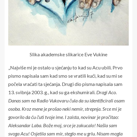
Slika akademske slikarice Eve Vukine
„Najviše mi je ostalo u sjećanju to kad su Acu ubili. Prvo
pismo napisala sam kad smo se vratili kući, kad su mi se
počela vraćati ta sjećanja. Drugi dio pisma napisala sam
13. svibnja 2003. g., kad su ga ekshumirali.
Dragi Aco.
Danas sam na Radio Vukovaru čula da su identificirali osam
osoba. Kroz mene je prošao neki nemir, strepnja. Srce mi je
govorilo da ću čuti tvoje ime. I zaista, novinar je pročitao:
Aleksandar Laba. Bože moj, srce je zakucalo! Našla sam
svoga Acu! Osjetila sam mir, steglo me u grlu. Nisam mogla