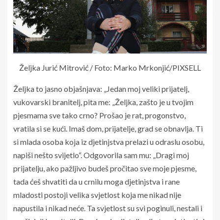
Željka Jurić Mitrović / Foto: Marko Mrkonjić/PIXSELL
Željka to jasno objašnjava: „Jedan moj veliki prijatelj,
vukovarski branitelj, pita me: „Željka, zašto je u tvojim
pjesmama sve tako crno? Prošao je rat, progonstvo,
vratila si se kući. Imaš dom, prijatelje, grad se obnavlja. Ti
si mlada osoba koja iz djetinjstva prelazi u odraslu osobu,
napiši nešto svijetlo“. Odgovorila sam mu: „Dragi moj
prijatelju, ako pažljivo budeš pročitao sve moje pjesme,
tada ćeš shvatiti da u crnilu moga djetinjstva i rane
mladosti postoji velika svjetlost koja me nikad nije
napustila i nikad neće. Ta svjetlost su svi poginuli, nestali i