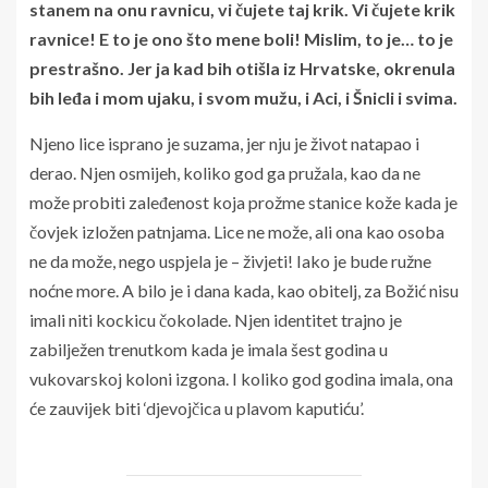
stanem na onu ravnicu, vi čujete taj krik. Vi čujete krik
ravnice! E to je ono što mene boli! Mislim, to je… to je
prestrašno. Jer ja kad bih otišla iz Hrvatske, okrenula
bih leđa i mom ujaku, i svom mužu, i Aci, i Šnicli i svima.
Njeno lice isprano je suzama, jer nju je život natapao i
derao. Njen osmijeh, koliko god ga pružala, kao da ne
može probiti zaleđenost koja prožme stanice kože kada je
čovjek izložen patnjama. Lice ne može, ali ona kao osoba
ne da može, nego uspjela je – živjeti! Iako je bude ružne
noćne more. A bilo je i dana kada, kao obitelj, za Božić nisu
imali niti kockicu čokolade. Njen identitet trajno je
zabilježen trenutkom kada je imala šest godina u
vukovarskoj koloni izgona. I koliko god godina imala, ona
će zauvijek biti ‘djevojčica u plavom kaputiću’.