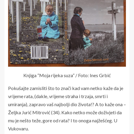
Knjiga “Moja rijeka suza” / Foto: Ines Grbić
Pokušajte zamisliti što to znači kad vam netko kaže da je
vrijeme rata, (dakle, vrijeme straha i trzaja, smrti i
umiranja), zapravo vaš najbolji dio života!? A to kaže ona –
Željka Jurić Mitrović (34). Kako netko može doživjeti da
mu je nešto teže, gore od rata? I to onoga najžešćeg. U
Vukovaru.