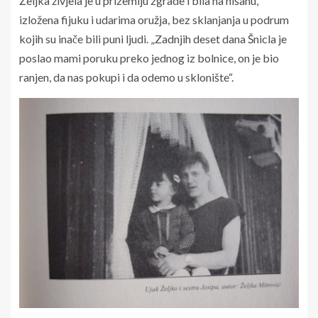
Željka živjela je u prizemlju zgrade i bila na nišanu,
izložena fijuku i udarima oružja, bez sklanjanja u podrum
kojih su inače bili puni ljudi. „Zadnjih deset dana Šnicla je
poslao mami poruku preko jednog iz bolnice, on je bio
ranjen, da nas pokupi i da odemo u sklonište“.