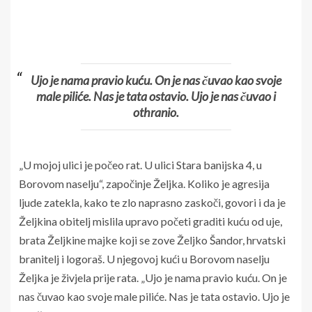
Ujo je nama pravio kuću. On je nas čuvao kao svoje
male piliće. Nas je tata ostavio. Ujo je nas čuvao i
othranio.
„U mojoj ulici je počeo rat. U ulici Stara banijska 4, u
Borovom naselju“, započinje Željka. Koliko je agresija
ljude zatekla, kako te zlo naprasno zaskoči, govori i da je
Željkina obitelj mislila upravo početi graditi kuću od uje,
brata Željkine majke koji se zove Željko Šandor, hrvatski
branitelj i logoraš. U njegovoj kući u Borovom naselju
Željka je živjela prije rata. „Ujo je nama pravio kuću. On je
nas čuvao kao svoje male piliće. Nas je tata ostavio. Ujo je