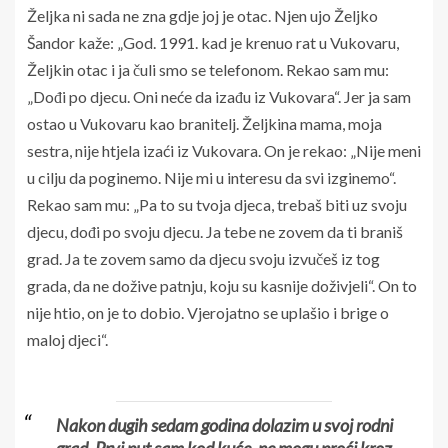
Željka ni sada ne zna gdje joj je otac. Njen ujo Željko
Šandor kaže: „God. 1991. kad je krenuo rat u Vukovaru,
Željkin otac i ja čuli smo se telefonom. Rekao sam mu:
„Dođi po djecu. Oni neće da izađu iz Vukovara“. Jer ja sam
ostao u Vukovaru kao branitelj. Željkina mama, moja
sestra, nije htjela izaći iz Vukovara. On je rekao: „Nije meni
u cilju da poginemo. Nije mi u interesu da svi izginemo“.
Rekao sam mu: „Pa to su tvoja djeca, trebaš biti uz svoju
djecu, dođi po svoju djecu. Ja tebe ne zovem da ti braniš
grad. Ja te zovem samo da djecu svoju izvučeš iz tog
grada, da ne dožive patnju, koju su kasnije doživjeli“. On to
nije htio, on je to dobio. Vjerojatno se uplašio i brige o
maloj djeci“.
Nakon dugih sedam godina dolazim u svoj rodni