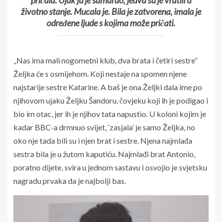
pričala. Ujak ju je šamarao, jedva su je vratili u
životno stanje. Mucala je. Bila je zatvorena, imala je
određene ljude s kojima može pričati.
„Nas ima mali nogometni klub, dva brata i četiri sestre“
Željka će s osmijehom. Koji nestaje na spomen njene
najstarije sestre Katarine. A baš je ona Željki dala ime po
njihovom ujaku Željku Šandoru, čovjeku koji ih je podigao i
bio im otac, jer ih je njihov tata napustio. U koloni kojim je
kadar BBC-a drmnuo svijet, ‘zasjala’ je samo Željka, no
oko nje tada bili su i njen brat i sestre. Njena najmlađa
sestra bila je u žutom kaputiću. Najmlađi brat Antonio,
poratno dijete, svira u jednom sastavu i osvojio je svjetsku
nagradu prvaka da je najbolji bas.