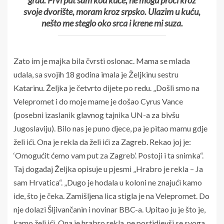
grad. Prvi put sam kod kuće, ne mogu proći kroz
svoje dvorište, moram kroz srpsko. Ulazim u kuću,
nešto me steglo oko srca i krene mi suza.
Zato im je majka bila čvrsti oslonac. Mama se mlada
udala, sa svojih 18 godina imala je Željkinu sestru
Katarinu. Željka je četvrto dijete po redu. „Došli smo na
Velepromet i do moje mame je došao Cyrus Vance
(posebni izaslanik glavnog tajnika UN-a za bivšu
Jugoslaviju). Bilo nas je puno djece, pa je pitao mamu gdje
želi ići. Ona je rekla da želi ići za Zagreb. Rekao joj je:
‘Omogućit ćemo vam put za Zagreb’. Postoji i ta snimka“.
Taj događaj Željka opisuje u pjesmi „Hrabro je rekla – Ja
sam Hrvatica“. „Dugo je hodala u koloni ne znajući kamo
ide, što je čeka. Zamišljena lica stigla je na Velepromet. Do
nje dolazi Šljivančanin i novinar BBC-a. Upitao ju je što je,
kamo želi ići. Ona je hrabro rekla, ne postidjevši se svoga