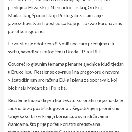
predujma Hrvatskoj, Njemačkoj, Irskoj, Grčkoj,
Mađarskoj, Španjolskoj i Portugalu za saniranje
javnozdravstvenih posljedica koje je izazvao koronavirus
početkom godine.
Hrvatskoj je odobreno 8,5 milijuna eura predujma u tu
svrhu, navodi se u priopćenju Ureda EP-a u RH.
Govoreći o glavnim temama plenarne sjednice idući tjedan
u Bruxellesu, Ressler se osvrnuo i na pregovore o novom
višegodišnjem proračunu EU-a i planu za oporavak, koji
blokiraju Mađarska i Poljska.
Ressler je kazao da je u kontekstu koronakrize jasno da je
„nužno brzo postići dogovor o višegodišnjem proračunu
Unije kako bi svi krajnji korisnici, u svim državama
članicama, što prije počeli koristiti sredstva na
raspolaganju za oporavak“, posebice s obzirom na to da