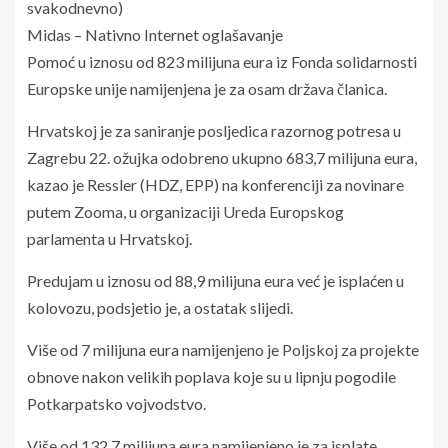
svakodnevno)
Midas – Nativno Internet oglašavanje
Pomoć u iznosu od 823 milijuna eura iz Fonda solidarnosti
Europske unije namijenjena je za osam država članica.
Hrvatskoj je za saniranje posljedica razornog potresa u
Zagrebu 22. ožujka odobreno ukupno 683,7 milijuna eura,
kazao je Ressler (HDZ, EPP) na konferenciji za novinare
putem Zooma, u organizaciji Ureda Europskog
parlamenta u Hrvatskoj.
Predujam u iznosu od 88,9 milijuna eura već je isplaćen u
kolovozu, podsjetio je, a ostatak slijedi.
Više od 7 milijuna eura namijenjeno je Poljskoj za projekte
obnove nakon velikih poplava koje su u lipnju pogodile
Potkarpatsko vojvodstvo.
Više od 132,7 milijuna eura namijenjeno je za isplate