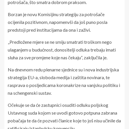
potrošača, što smatra dobrom praksom.
Borzan je novu Komisijinu strategiju za potrošače
ocijenila pozitivnom, napomenvši da još puno posla
predstoji pred institucijama da ona i zaživi.
„Predložene mjere se ne smiju smatrati troškom nego
ulaganjem u budućnost, donositelji odluka trebaju imati
sluha za sve promjene koje nas čekaju“, zaključila je.
Na dnevnom redu plenarne sjednice su i nova industrijska
strategija EU-a, sloboda medija i zaštita novinara, te
rasprava o posljedicama koronakrize na vanjsku politiku i
na schengenski sustav.
Očekuje se da će zastupnici osuditi odluku poljskog
Ustavnog suda kojom se uvodi gotovo potpuna zabrana
pobačaja te da će pozvati članice koje to još nisu učinile da
ratificiraju Istanbulsku konvenciju