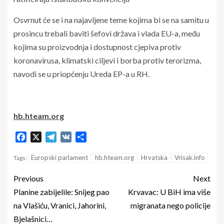
Osvrnut će se i na najavljene teme kojima bi se na samitu u
prosincu trebali baviti šefovi država i vlada EU-a, među
kojima su proizvodnja i dostupnost cjepiva protiv
koronavirusa, klimatski ciljevi i borba protiv terorizma,
navodi se u priopćenju Ureda EP-a u RH.
hb.hteam.org
Facebook
X
Telegram
VK
Share
Europski parlament
hb.hteam.org
Hrvatska
Vrisak.info
Tags:
Previous
Next
Planine zabijelile: Snijeg pao
Krvavac: U BiH ima više
na Vlašiću, Vranici, Jahorini,
migranata nego policije
Bjelašnici…