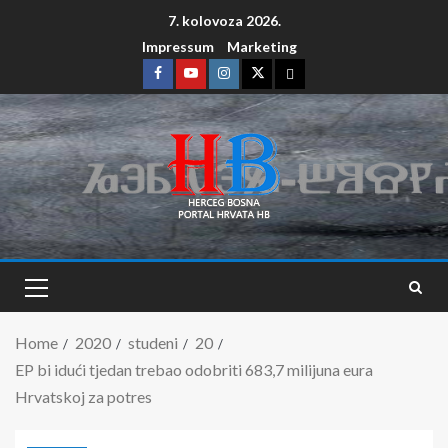
7. kolovoza 2026.
Impressum
Marketing
Home
2020
studeni
20
EP bi idući tjedan trebao odobriti 683,7 milijuna eura
Hrvatskoj za potres