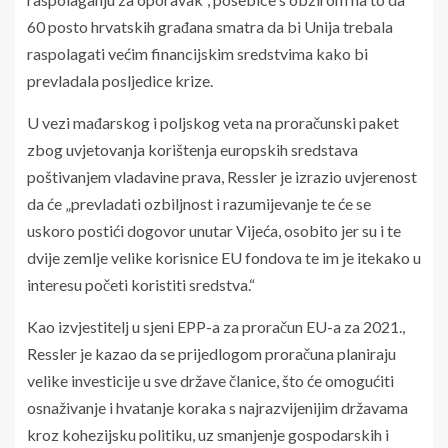
60 posto hrvatskih građana smatra da bi Unija trebala
raspolagati većim financijskim sredstvima kako bi
prevladala posljedice krize.
U vezi mađarskog i poljskog veta na proračunski paket
zbog uvjetovanja korištenja europskih sredstava
poštivanjem vladavine prava, Ressler je izrazio uvjerenost
da će „prevladati ozbiljnost i razumijevanje te će se
uskoro postići dogovor unutar Vijeća, osobito jer su i te
dvije zemlje velike korisnice EU fondova te im je itekako u
interesu početi koristiti sredstva.“
Kao izvjestitelj u sjeni EPP-a za proračun EU-a za 2021.,
Ressler je kazao da se prijedlogom proračuna planiraju
velike investicije u sve države članice, što će omogućiti
osnaživanje i hvatanje koraka s najrazvijenijim državama
kroz kohezijsku politiku, uz smanjenje gospodarskih i