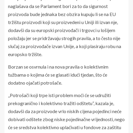
naglašava da se Parlament bori za to da sigurnost
proizvoda bude jednaka bez obzira kupuju li se na EU
tržištu proizvodi koji su proizvedeni u Uniji ili izvan nje,
dodavši da su europski proizvođači i trgovci u lošijem
položaju jer se pridržavaju strogih pravila, a to često nije
slučaj za proizvođače izvan Unije, a koji plasiraju robu na
europsko tržište.
Borzan se osvrnula i na nova pravila o kolektivnim
tužbama o kojima će se glasati idući tjedan, što će
dodatno ojačati potrošače.
„Potrošači koji trpe isti problem moći će se udružiti
prekogranično i kolektivno tražiti odštetu”, kazala je,
dodavši da za proizvode vrlo niskih cijena pojedinci neće
dobivati odštete zbog niske pojedinačne vrijednosti, nego
će se sredstva kolektivno uplaćivati u fondove za zaštitu