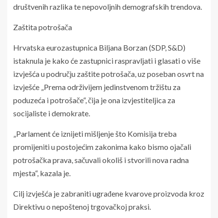
društvenih razlika te nepovoljnih demografskih trendova.
Zaštita potrošača
Hrvatska eurozastupnica Biljana Borzan (SDP, S&D)
istaknula je kako će zastupnici raspravljati i glasati o više
izvješća u području zaštite potrošača, uz poseban osvrt na
izvješće „Prema održivijem jedinstvenom tržištu za
poduzeća i potrošače“, čija je ona izvjestiteljica za
socijaliste i demokrate.
„Parlament će iznijeti mišljenje što Komisija treba
promijeniti u postojećim zakonima kako bismo ojačali
potrošačka prava, sačuvali okoliš i stvorili nova radna
mjesta“, kazala je.
Cilj izvješća je zabraniti ugrađene kvarove proizvoda kroz
Direktivu o nepoštenoj trgovačkoj praksi.