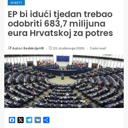
VIJESTI
EP bi idući tjedan trebao
odobriti 683,7 milijuna
eura Hrvatskoj za potres
Autor: Redakcija HB
20. studenoga 2020.
5 min read
Facebook
X
Telegram
VK
Share