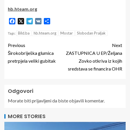
hb.hteam.org
Facebook
X
Telegram
VK
Share
Bild.ba
hb.hteam.org
Mostar
Slobodan Praljak
Tags:
Previous
Next
Širokobriješka glumica
ZASTUPNICA U EP/Željana
pretrpjela veliki gubitak
Zovko otkriva iz kojih
sredstava se financira OHR
Odgovori
Morate biti
prijavljeni
da biste objavili komentar.
MORE STORIES