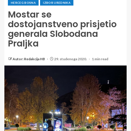
HERCEG BOSNA
IZBOR UREDNIKA
Mostar se
dostojanstveno prisjetio
generala Slobodana
Praljka
Autor: Redakcija HB
29. studenoga 2020.
1 min read