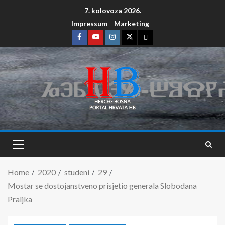
7. kolovoza 2026.
Impressum
Marketing
Home
2020
studeni
29
Mostar se dostojanstveno prisjetio generala Slobodana
Praljka