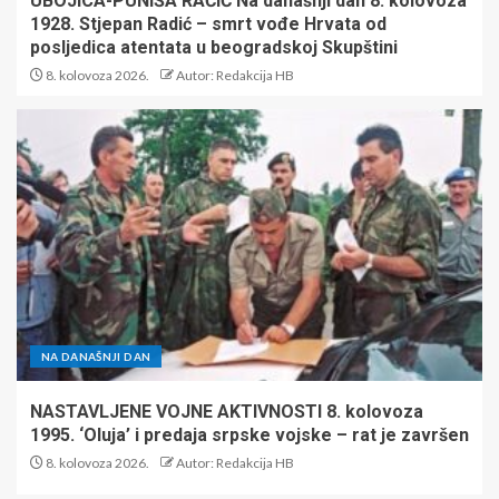
UBOJICA-PUNIŠA RAČIĆ Na današnji dan 8. kolovoza
1928. Stjepan Radić – smrt vođe Hrvata od
posljedica atentata u beogradskoj Skupštini
8. kolovoza 2026.
Autor: Redakcija HB
NA DANAŠNJI DAN
NASTAVLJENE VOJNE AKTIVNOSTI 8. kolovoza
1995. ‘Oluja’ i predaja srpske vojske – rat je završen
8. kolovoza 2026.
Autor: Redakcija HB