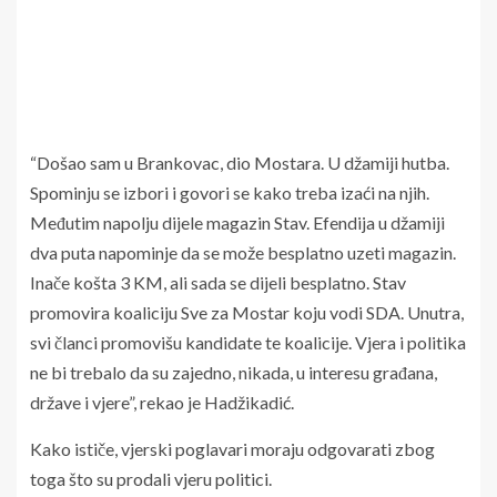
“Došao sam u Brankovac, dio Mostara. U džamiji hutba.
Spominju se izbori i govori se kako treba izaći na njih.
Međutim napolju dijele magazin Stav. Efendija u džamiji
dva puta napominje da se može besplatno uzeti magazin.
Inače košta 3 KM, ali sada se dijeli besplatno. Stav
promovira koaliciju Sve za Mostar koju vodi SDA. Unutra,
svi članci promovišu kandidate te koalicije. Vjera i politika
ne bi trebalo da su zajedno, nikada, u interesu građana,
države i vjere”, rekao je Hadžikadić.
Kako ističe, vjerski poglavari moraju odgovarati zbog
toga što su prodali vjeru politici.