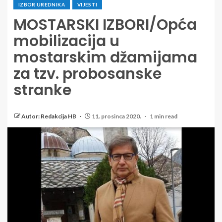
IZBOR UREDNIKA
VIJESTI
MOSTARSKI IZBORI/Opća
mobilizacija u
mostarskim džamijama
za tzv. probosanske
stranke
Autor: Redakcija HB
11. prosinca 2020.
1 min read