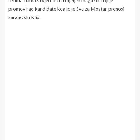
džuma-namaza vjernicima dijeljen magazin koji je
promovirao kandidate koalicije Sve za Mostar, prenosi
sarajevski Klix.