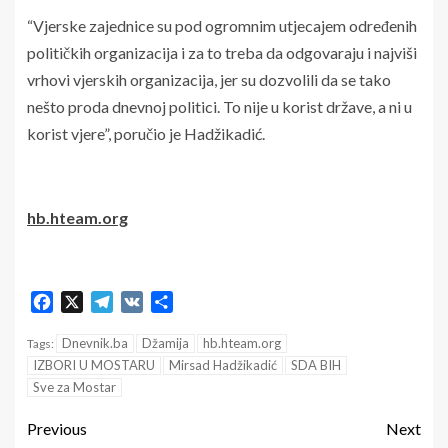
“Vjerske zajednice su pod ogromnim utjecajem određenih
političkih organizacija i za to treba da odgovaraju i najviši
vrhovi vjerskih organizacija, jer su dozvolili da se tako
nešto proda dnevnoj politici. To nije u korist države, a ni u
korist vjere”, poručio je Hadžikadić.
hb.hteam.org
Facebook
X
Telegram
VK
Share
Dnevnik.ba
Džamija
hb.hteam.org
Tags:
IZBORI U MOSTARU
Mirsad Hadžikadić
SDA BIH
Sve za Mostar
Previous
Next