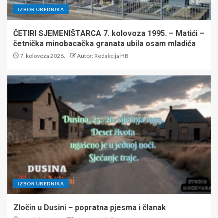
IZBOR UREDNIKA
ČETIRI SJEMENIŠTARCA 7. kolovoza 1995. – Matići –
četnička minobacačka granata ubila osam mladića
7. kolovoza 2026.
Autor: Redakcija HB
IZBOR UREDNIKA
Zločin u Dusini – popratna pjesma i članak