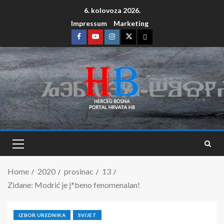
6. kolovoza 2026.
Impressum
Marketing
Home
2020
prosinac
13
Zidane: Modrić je j*beno fenomenalan!
IZBOR UREDNIKA
SVIJET