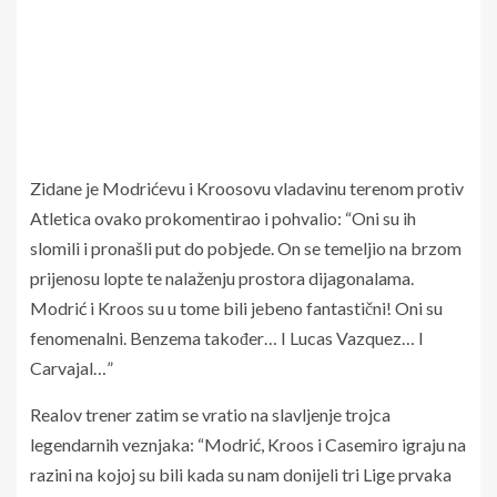
Zidane je Modrićevu i Kroosovu vladavinu terenom protiv
Atletica ovako prokomentirao i pohvalio: “Oni su ih
slomili i pronašli put do pobjede. On se temeljio na brzom
prijenosu lopte te nalaženju prostora dijagonalama.
Modrić i Kroos su u tome bili jebeno fantastični! Oni su
fenomenalni. Benzema također… I Lucas Vazquez… I
Carvajal…”
Realov trener zatim se vratio na slavljenje trojca
legendarnih veznjaka: “Modrić, Kroos i Casemiro igraju na
razini na kojoj su bili kada su nam donijeli tri Lige prvaka