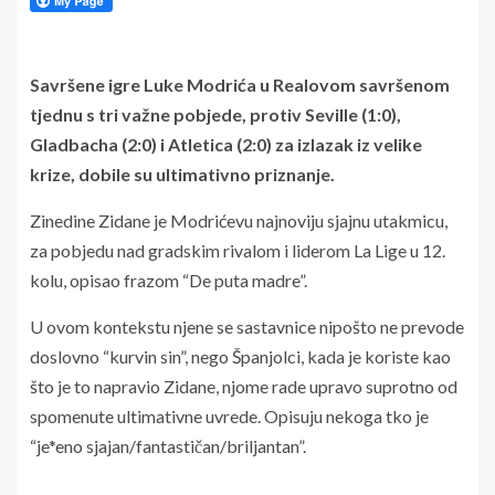
Savršene igre Luke Modrića u Realovom savršenom
tjednu s tri važne pobjede, protiv Seville (1:0),
Gladbacha (2:0) i Atletica (2:0) za izlazak iz velike
krize, dobile su ultimativno priznanje.
Zinedine Zidane je Modrićevu najnoviju sjajnu utakmicu,
za pobjedu nad gradskim rivalom i liderom La Lige u 12.
kolu, opisao frazom “De puta madre”.
U ovom kontekstu njene se sastavnice nipošto ne prevode
doslovno “kurvin sin”, nego Španjolci, kada je koriste kao
što je to napravio Zidane, njome rade upravo suprotno od
spomenute ultimativne uvrede. Opisuju nekoga tko je
“je*eno sjajan/fantastičan/briljantan”.