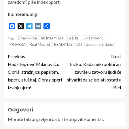
zaredom”, piše
Index Sport
.
hb.hteam.org
Facebook
X
Telegram
VK
Share
Dnevnik.ba
hb.hteam.org
La Liga
Luka Modrić
Tags:
PRIMERA
Real Madrid
REAL-ATLETICO
Zinedine Zidane
Previous
Next
Hadžifejzović Milanoviću:
Inzko: Kada neki političari
Obriši stražnjicu papirom,
završe u zatvoru ljudi će
isperi, istuširaj. Obraz operi
shvatiti da se isplati ostati u
izvinjenjem!
BiH
Odgovori
Morate biti
prijavljeni
da biste objavili komentar.