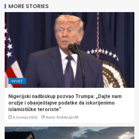
MORE STORIES
SVIJET
Nigerijski nadbiskup pozvao Trumpa: „Dajte nam
oružje i obavještajne podatke da iskorijenimo
islamističke teroriste“
6. travnja 2026.
Autor: Redakcija HB