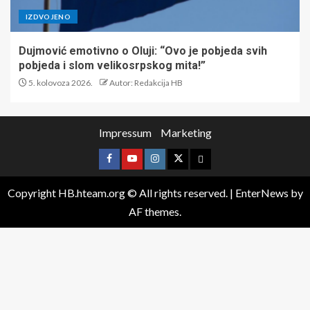
IZDVOJENO
Dujmović emotivno o Oluji: “Ovo je pobjeda svih
pobjeda i slom velikosrpskog mita!”
5. kolovoza 2026.
Autor: Redakcija HB
Impressum
Marketing
Copyright HB.hteam.org © All rights reserved.
|
EnterNews
by
AF themes.