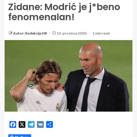
Zidane: Modrić je j*beno
fenomenalan!
Autor: Redakcija HB
13. prosinca 2020.
1 min read
Facebook
X
Telegram
VK
Share