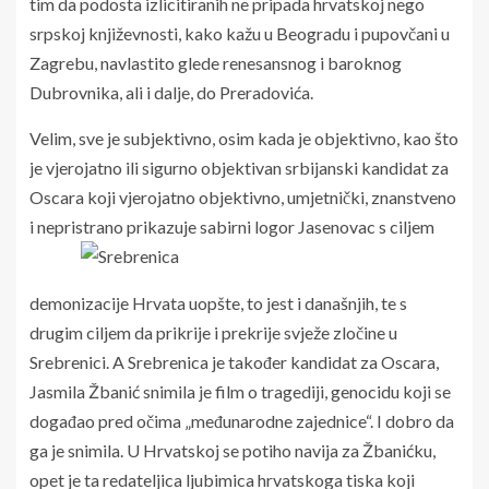
tim da podosta izlicitiranih ne pripada hrvatskoj nego
srpskoj književnosti, kako kažu u Beogradu i pupovčani u
Zagrebu, navlastito glede renesansnog i baroknog
Dubrovnika, ali i dalje, do Preradovića.
Velim, sve je subjektivno, osim kada je objektivno, kao što
je vjerojatno ili sigurno objektivan srbijanski kandidat za
Oscara koji vjerojatno objektivno, umjetnički, znanstveno
i nepristrano prikazuje sabirni logor Jasenovac s ciljem
demonizacije Hrvata uopšte, to jest i današnjih, te s
drugim ciljem da prikrije i prekrije svježe zločine u
Srebrenici. A Srebrenica je također kandidat za Oscara,
Jasmila Žbanić snimila je film o tragediji, genocidu koji se
događao pred očima „međunarodne zajednice“. I dobro da
ga je snimila. U Hrvatskoj se potiho navija za Žbanićku,
opet je ta redateljica ljubimica hrvatskoga tiska koji