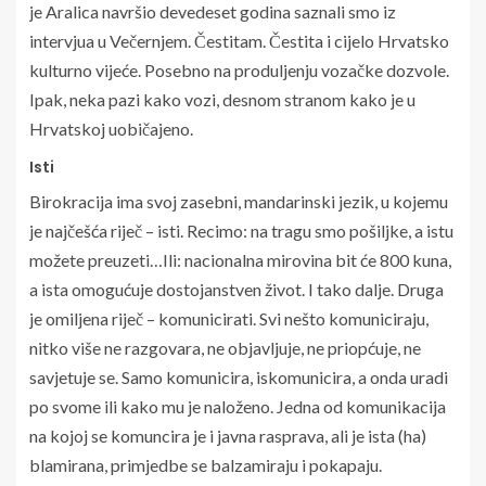
je Aralica navršio devedeset godina saznali smo iz
intervjua u Večernjem. Čestitam. Čestita i cijelo Hrvatsko
kulturno vijeće. Posebno na produljenju vozačke dozvole.
Ipak, neka pazi kako vozi, desnom stranom kako je u
Hrvatskoj uobičajeno.
Isti
Birokracija ima svoj zasebni, mandarinski jezik, u kojemu
je najčešća riječ – isti. Recimo: na tragu smo pošiljke, a istu
možete preuzeti…Ili: nacionalna mirovina bit će 800 kuna,
a ista omogućuje dostojanstven život. I tako dalje. Druga
je omiljena riječ – komunicirati. Svi nešto komuniciraju,
nitko više ne razgovara, ne objavljuje, ne priopćuje, ne
savjetuje se. Samo komunicira, iskomunicira, a onda uradi
po svome ili kako mu je naloženo. Jedna od komunikacija
na kojoj se komuncira je i javna rasprava, ali je ista (ha)
blamirana, primjedbe se balzamiraju i pokapaju.