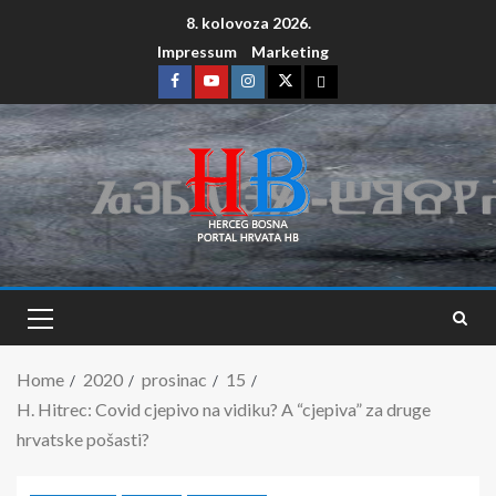
8. kolovoza 2026.
Impressum
Marketing
Home
2020
prosinac
15
H. Hitrec: Covid cjepivo na vidiku? A “cjepiva” za druge
hrvatske pošasti?