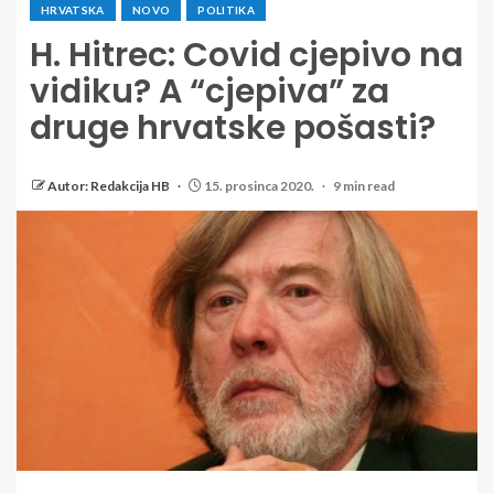
HRVATSKA
NOVO
POLITIKA
H. Hitrec: Covid cjepivo na
vidiku? A “cjepiva” za
druge hrvatske pošasti?
Autor: Redakcija HB
15. prosinca 2020.
9 min read