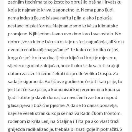
zadnjim tjednima tako žestoko obrušilo baš na Hrvatsku
koja je najmanje kriva, zagonetno je. Nema puno ljudi,
nema industrije, ne isisava naftu i plin, a ako i pokuša
nestane joj platforma. Najmanje smo krivi za klimatske
promjene. Njih jednostavno uvozimo kao i sve ostalo. No
dobro, veza klime i virusa ostaje u sferi nagađanja, ali što u
ovom trenutku nije nagađanje? Te kako će, koliko će još,
koga će još, koja su dva tjedna ključna i koji je mjesec u
sljedećoj godini zaključan, hoće li oko Uskrsa biti krajnji
datum zaraze ili ćemo čekati da prođe Velika Gospa. Za
sada je sigurno da Božić ove godine ne će biti kao prije, to
jest bit će kao prije, u komunističkim vremenima kada su
ljudi i obitelji slavili doma, iza navučenih zastora i ispod
glasa pjevali božićne pjesme. A da se to danas ponavlja,
najviše veseli stranku koja se naziva Radničkom frontom,
rođenom iz krila Lenjina, Staljina i Tita, pa ako vlast traži
gnijezda radikalizacije, trebala bi znati gdje ih potražiti. S