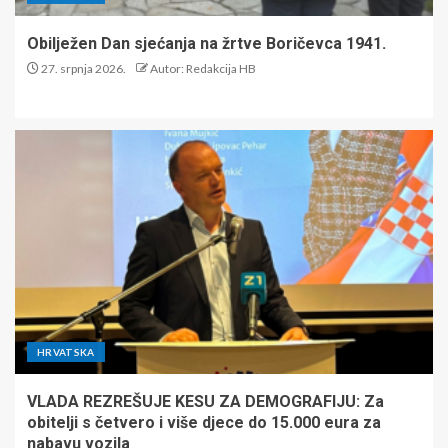
Obilježen Dan sjećanja na žrtve Boričevca 1941.
27. srpnja 2026.
Autor: Redakcija HB
HRVATSKA
VLADA REZREŠUJE KESU ZA DEMOGRAFIJU: Za
obitelji s četvero i više djece do 15.000 eura za
nabavu vozila