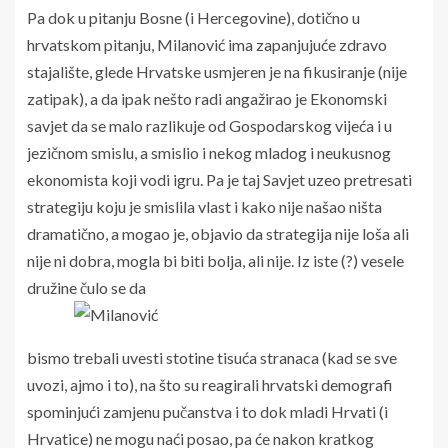
Pa dok u pitanju Bosne (i Hercegovine), dotično u
hrvatskom pitanju, Milanović ima zapanjujuće zdravo
stajalište, glede Hrvatske usmjeren je na fikusiranje (nije
zatipak), a da ipak nešto radi angažirao je Ekonomski
savjet da se malo razlikuje od Gospodarskog vijeća i u
jezičnom smislu, a smislio i nekog mladog i neukusnog
ekonomista koji vodi igru. Pa je taj Savjet uzeo pretresati
strategiju koju je smislila vlast i kako nije našao ništa
dramatično, a mogao je, objavio da strategija nije loša ali
nije ni dobra, mogla bi biti bolja, ali nije. Iz iste (?) vesele
družine čulo se da
bismo trebali uvesti stotine tisuća stranaca (kad se sve
uvozi, ajmo i to), na što su reagirali hrvatski demografi
spominjući zamjenu pučanstva i to dok mladi Hrvati (i
Hrvatice) ne mogu naći posao, pa će nakon kratkog