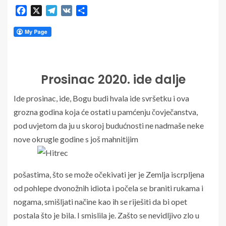
Facebook
X
Telegram
VK
Share
Prosinac 2020. ide dalje
I
de prosinac, ide, Bogu budi hvala ide svršetku i ova
grozna godina koja će ostati u pamćenju čovječanstva,
pod uvjetom da ju u skoroj budućnosti ne nadmaše neke
nove okrugle godine s još mahnitijim
pošastima, što se može očekivati jer je Zemlja iscrpljena
od pohlepe dvonožnih idiota i počela se braniti rukama i
nogama, smišljati načine kao ih se riješiti da bi opet
postala što je bila. I smislila je. Zašto se nevidljivo zlo u