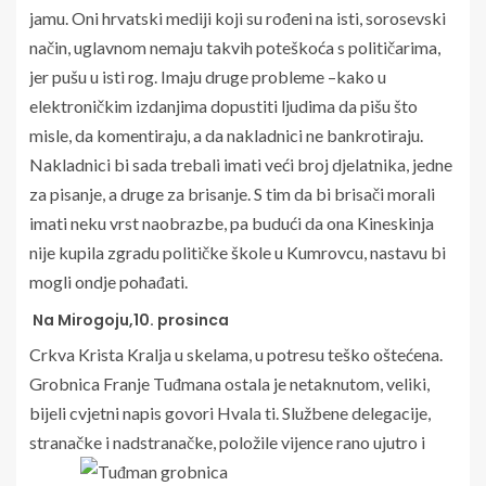
jamu. Oni hrvatski mediji koji su rođeni na isti, sorosevski
način, uglavnom nemaju takvih poteškoća s političarima,
jer pušu u isti rog. Imaju druge probleme –kako u
elektroničkim izdanjima dopustiti ljudima da pišu što
misle, da komentiraju, a da nakladnici ne bankrotiraju.
Nakladnici bi sada trebali imati veći broj djelatnika, jedne
za pisanje, a druge za brisanje. S tim da bi brisači morali
imati neku vrst naobrazbe, pa budući da ona Kineskinja
nije kupila zgradu političke škole u Kumrovcu, nastavu bi
mogli ondje pohađati.
Na Mirogoju,10. prosinca
Crkva Krista Kralja u skelama, u potresu teško oštećena.
Grobnica Franje Tuđmana ostala je netaknutom, veliki,
bijeli cvjetni napis govori Hvala ti. Službene delegacije,
stranačke i nadstranačke, položile vijence rano ujutro i