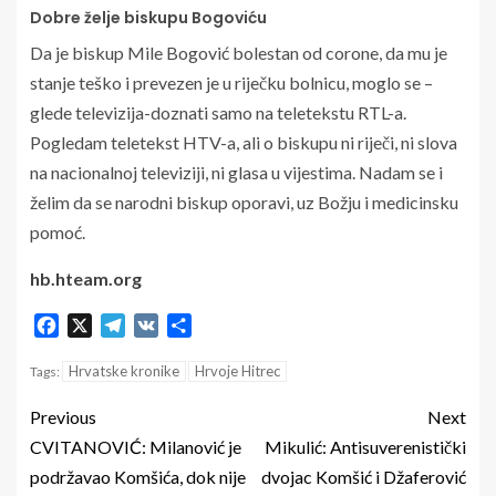
Dobre želje biskupu Bogoviću
Da je biskup Mile Bogović bolestan od corone, da mu je
stanje teško i prevezen je u riječku bolnicu, moglo se –
glede televizija-doznati samo na teletekstu RTL-a.
Pogledam teletekst HTV-a, ali o biskupu ni riječi, ni slova
na nacionalnoj televiziji, ni glasa u vijestima. Nadam se i
želim da se narodni biskup oporavi, uz Božju i medicinsku
pomoć.
hb.hteam.org
Facebook
X
Telegram
VK
Share
Hrvatske kronike
Hrvoje Hitrec
Tags:
Previous
Next
CVITANOVIĆ: Milanović je
Mikulić: Antisuverenistički
podržavao Komšića, dok nije
dvojac Komšić i Džaferović