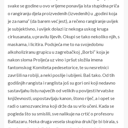
svake se godine u ovo vrijeme ponavlja ista stupidna priča
o rangiranju djela proizvedenih (izvedenih) u „godini koja
je za nama“ (da barem već jest), a rečeno rangiranje uvijek
je subjektivno, i uvijek dolazi iz nekoga uskog kruga
cirkusanata, u pravilu lijevih. Okupi se tako nekoliko njih, s
maskama, i licitira. Podsjeća me to na svojedobnu
alkoholiziranu grupicu u zagrebačkoj „Borbi“ koja je
nakon sloma Proljeća uz vino i pršut složila imena
fantomskog Komiteta pedesetorice, te su nesretnici
završili na robiji, a neki poslije i ubijeni. Baš tako. Od tih
godišnjih rangista i ranglista još su gori oni koji nedavno
sastavljahu listu najvećih od velikih u povijesti hrvatske
književnosti, uspostavljaju kanon, štono riječ, a i opet se
radi o samozvancima koji drže da su vrlo učeni. Kada se
pogleda što su smislili, sve nalikuje na crtić o profesoru
Baltazaru. Neka druga vesela skupina drukčije bi birala, s