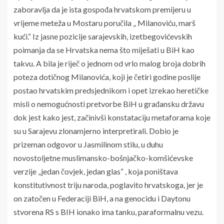
zaboravlja da je ista gospođa hrvatskom premijeru u
vrijeme meteža u Mostaru poručila „ Milanoviću, marš
kući.“ Iz jasne pozicije sarajevskih, izetbegovićevskih
poimanja da se Hrvatska nema što miješati u BiH kao
takvu. A bila je riječ o jednom od vrlo malog broja dobrih
poteza dotičnog Milanovića, koji je četiri godine poslije
postao hrvatskim predsjednikom i opet izrekao heretičke
misli o nemogućnosti pretvorbe BiH u građansku državu
dok jest kako jest, začinivši konstataciju metaforama koje
su u Sarajevu zlonamjerno interpretirali. Dobio je
prizeman odgovor u Jasmilinom stilu, u duhu
novostoljetne muslimansko-bošnjačko-komšićevske
verzije „jedan čovjek, jedan glas“ , koja poništava
konstitutivnost triju naroda, poglavito hrvatskoga, jer je
on zatočen u Federaciji BiH, a na genocidu i Daytonu
stvorena RS s BIH ionako ima tanku, paraformalnu vezu.