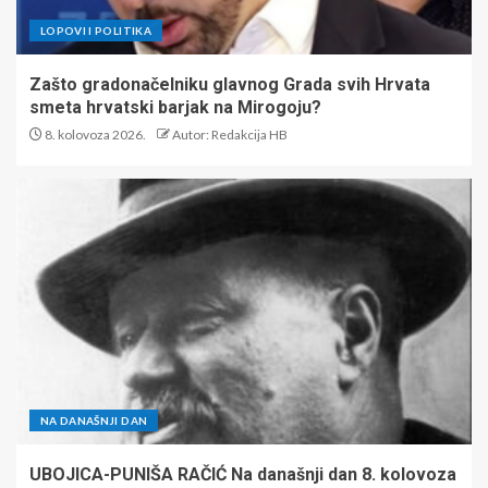
LOPOVI I POLITIKA
Zašto gradonačelniku glavnog Grada svih Hrvata
smeta hrvatski barjak na Mirogoju?
8. kolovoza 2026.
Autor: Redakcija HB
NA DANAŠNJI DAN
UBOJICA-PUNIŠA RAČIĆ Na današnji dan 8. kolovoza