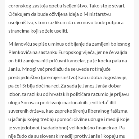
coronskog zastoja opet u iseljeništvo. Tako stoje stvari.
Očekujem da bude oživljena ideja o Ministarstvu
useljeništva, s tom razlikom da ovo novo bude potpora
strancima koji se žele useliti.
Milanoviću se piše u minus odbijanje da zamijeni bolesnog
Plenkovića na sastanku Europskog vijeća, jer ne će valjda
on biti zamjena niti pričuvni kancelar, pa je kocka pala na
Janšu. Mnogi već predlažu da se uvede rotirajuće
predsjedništvo (premijersništvo) kao u doba Jugoslavije,
pa će i Srbija doći na red. Za sada je Janez Janša dobar
izbor, za razliku od hrvatskih političara razumio je prljavu
ulogu Sorosa u podrivanju nacionalnih „entiteta“ iliti
suverenih država, kao zapreke širenju liberalnog fašizma,
u jačanju kojeg trebaju pomoći civilne udruge i mediji koje
je svojedobno( i sadadobno) velikodušno financirao. Pa
nije čudo da su slovenski mediji protiv Janše i kopaju mu