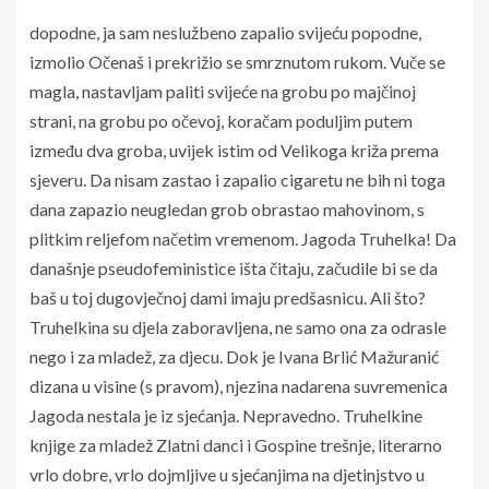
dopodne, ja sam neslužbeno zapalio svijeću popodne,
izmolio Očenaš i prekrižio se smrznutom rukom. Vuče se
magla, nastavljam paliti svijeće na grobu po majčinoj
strani, na grobu po očevoj, koračam poduljim putem
između dva groba, uvijek istim od Velikoga križa prema
sjeveru. Da nisam zastao i zapalio cigaretu ne bih ni toga
dana zapazio neugledan grob obrastao mahovinom, s
plitkim reljefom načetim vremenom. Jagoda Truhelka! Da
današnje pseudofeministice išta čitaju, začudile bi se da
baš u toj dugovječnoj dami imaju predšasnicu. Ali što?
Truhelkina su djela zaboravljena, ne samo ona za odrasle
nego i za mladež, za djecu. Dok je Ivana Brlić Mažuranić
dizana u visine (s pravom), njezina nadarena suvremenica
Jagoda nestala je iz sjećanja. Nepravedno. Truhelkine
knjige za mladež Zlatni danci i Gospine trešnje, literarno
vrlo dobre, vrlo dojmljive u sjećanjima na djetinjstvo u