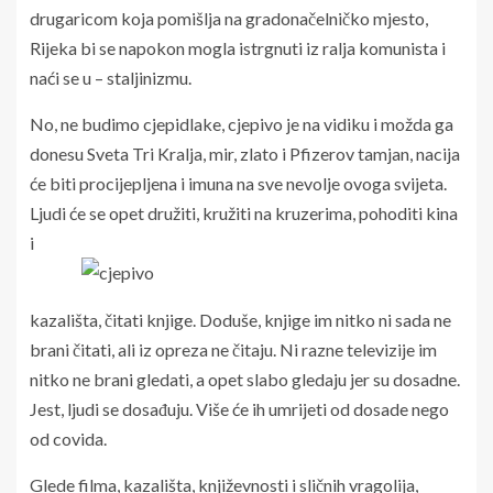
drugaricom koja pomišlja na gradonačelničko mjesto,
Rijeka bi se napokon mogla istrgnuti iz ralja komunista i
naći se u – staljinizmu.
No, ne budimo cjepidlake, cjepivo je na vidiku i možda ga
donesu Sveta Tri Kralja, mir, zlato i Pfizerov tamjan, nacija
će biti procijepljena i imuna na sve nevolje ovoga svijeta.
Ljudi će se opet družiti, kružiti na kruzerima, pohoditi kina
i
kazališta, čitati knjige. Doduše, knjige im nitko ni sada ne
brani čitati, ali iz opreza ne čitaju. Ni razne televizije im
nitko ne brani gledati, a opet slabo gledaju jer su dosadne.
Jest, ljudi se dosađuju. Više će ih umrijeti od dosade nego
od covida.
Glede filma, kazališta, književnosti i sličnih vragolija,