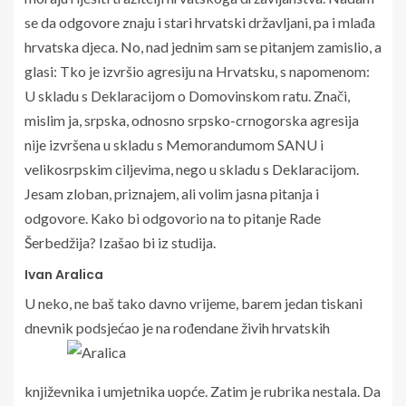
se da odgovore znaju i stari hrvatski državljani, pa i mlađa
hrvatska djeca. No, nad jednim sam se pitanjem zamislio, a
glasi: Tko je izvršio agresiju na Hrvatsku, s napomenom:
U skladu s Deklaracijom o Domovinskom ratu. Znači,
mislim ja, srpska, odnosno srpsko-crnogorska agresija
nije izvršena u skladu s Memorandumom SANU i
velikosrpskim ciljevima, nego u skladu s Deklaracijom.
Jesam zloban, priznajem, ali volim jasna pitanja i
odgovore. Kako bi odgovorio na to pitanje Rade
Šerbedžija? Izašao bi iz studija.
Ivan Aralica
U neko, ne baš tako davno vrijeme, barem jedan tiskani
dnevnik podsjećao je na rođendane živih hrvatskih
književnika i umjetnika uopće. Zatim je rubrika nestala. Da