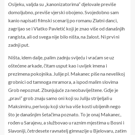
Osijeku, valjda su „kanonizatorima“ djelovale previše
domoljubno, previše vjerski obojeno. Svojedobno sam
kanio napisati filmski scenarij po romanu Zlatni danci,
zagrijao se i Vlatko Pavletić koji je znao više od današnjih
rangista, ali od svega nije bilo ništa, na žalost. Ni prvi ni
zadnji put.
Ništa, idem dalje, palim zadnju svijeću i vraćam se uz
oštećene arkade, čitam usput kao i uvijek imena i
prezimena pokojnika. Julije pl. Makanec piše na nevelikoj
grobnici od tamnoga mramora, a ispod malim slovima
Grob nepoznat. Zbunjujuće za neobaviještene. Gdje je
„pravi“ grob znaju samo oni koji su Juliju strijeljali u
Maksimiru, perivoju koji skriva više kosti ubijenih nego
što je današnjim šetačima poznato. To je onaj Makanec,
rođen u Sarajevu, a službovao u raznim mjestima u Bosni i
Slavoniji, četrdesete ravnatelj gimnazije u Bjelovaru, zatim