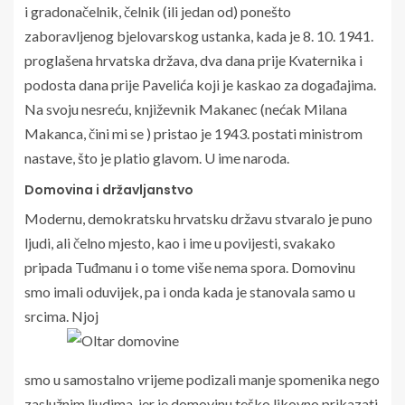
i gradonačelnik, čelnik (ili jedan od) ponešto
zaboravljenog bjelovarskog ustanka, kada je 8. 10. 1941.
proglašena hrvatska država, dva dana prije Kvaternika i
podosta dana prije Pavelića koji je kaskao za događajima.
Na svoju nesreću, književnik Makanec (nećak Milana
Makanca, čini mi se ) pristao je 1943. postati ministrom
nastave, što je platio glavom. U ime naroda.
Domovina i državljanstvo
Modernu, demokratsku hrvatsku državu stvaralo je puno
ljudi, ali čelno mjesto, kao i ime u povijesti, svakako
pripada Tuđmanu i o tome više nema spora. Domovinu
smo imali oduvijek, pa i onda kada je stanovala samo u
srcima. Njoj
smo u samostalno vrijeme podizali manje spomenika nego
zaslužnim ljudima, jer je domovinu teško likovno prikazati,