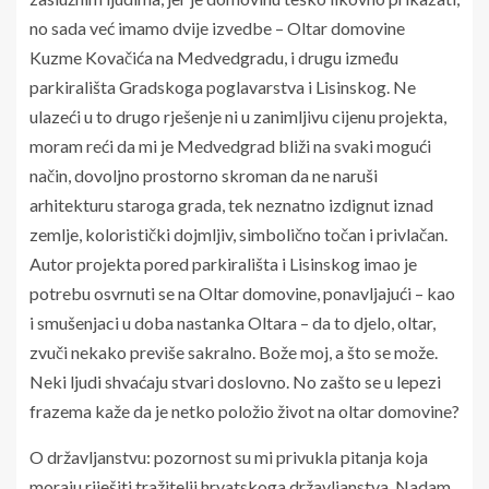
no sada već imamo dvije izvedbe – Oltar domovine
Kuzme Kovačića na Medvedgradu, i drugu između
parkirališta Gradskoga poglavarstva i Lisinskog. Ne
ulazeći u to drugo rješenje ni u zanimljivu cijenu projekta,
moram reći da mi je Medvedgrad bliži na svaki mogući
način, dovoljno prostorno skroman da ne naruši
arhitekturu staroga grada, tek neznatno izdignut iznad
zemlje, koloristički dojmljiv, simbolično točan i privlačan.
Autor projekta pored parkirališta i Lisinskog imao je
potrebu osvrnuti se na Oltar domovine, ponavljajući – kao
i smušenjaci u doba nastanka Oltara – da to djelo, oltar,
zvuči nekako previše sakralno. Bože moj, a što se može.
Neki ljudi shvaćaju stvari doslovno. No zašto se u lepezi
frazema kaže da je netko položio život na oltar domovine?
O državljanstvu: pozornost su mi privukla pitanja koja
moraju riješiti tražitelji hrvatskoga državljanstva. Nadam