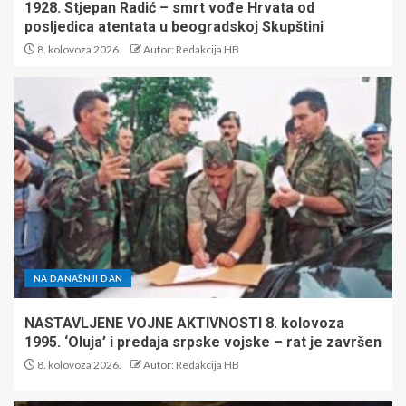
1928. Stjepan Radić – smrt vođe Hrvata od
posljedica atentata u beogradskoj Skupštini
8. kolovoza 2026.
Autor: Redakcija HB
NA DANAŠNJI DAN
NASTAVLJENE VOJNE AKTIVNOSTI 8. kolovoza
1995. ‘Oluja’ i predaja srpske vojske – rat je završen
8. kolovoza 2026.
Autor: Redakcija HB