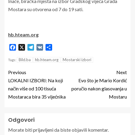
Inače, biračka mjesta na izbor Gradskog vijeća Grada
Mostara su otvorena od 7 do 19 sati.
hb.hteam.org
Facebook
X
Telegram
VK
Share
Bild.ba
hb.hteam.org
Mostarski izbori
Tags:
Previous
Next
LOKALNI IZBORI: Na koji
Evo što je Mario Kordić
način više od 100 tisuća
poručio nakon glasovanja u
Mostaraca bira 35 vijećnika
Mostaru
Odgovori
Morate biti
prijavljeni
da biste objavili komentar.