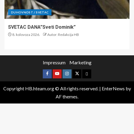
DUHOVNOST / SVETAC
SVETAC DANA”Sveti Dominik”
8. kolovoza 2026.
Autor: Redakcija HB
Impressum
Marketing
Copyright HB.hteam.org © All rights reserved.
|
EnterNews
by
AF themes.