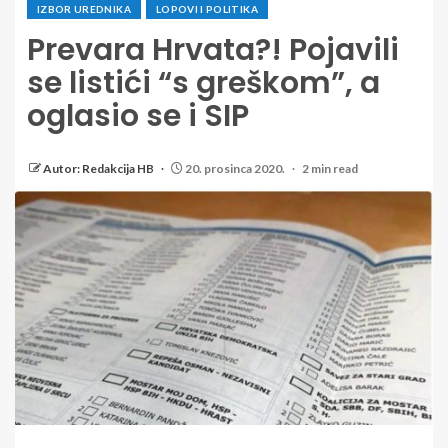
IZBOR UREDNIKA
LOPOVI I POLITIKA
Prevara Hrvata?! Pojavili
se listići “s greškom”, a
oglasio se i SIP
Autor: Redakcija HB
20. prosinca 2020.
2 min read