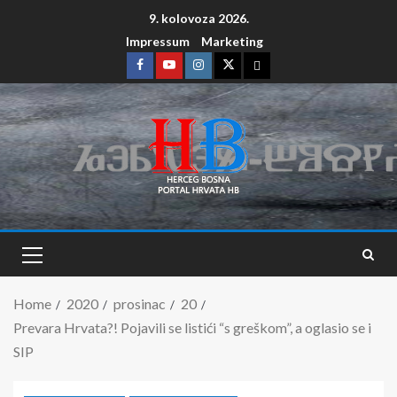
9. kolovoza 2026.
Impressum
Marketing
Home
2020
prosinac
20
Prevara Hrvata?! Pojavili se listići “s greškom”, a oglasio se i
SIP