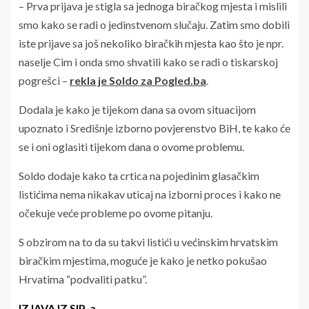
– Prva prijava je stigla sa jednoga biračkog mjesta i mislili
smo kako se radi o jedinstvenom slučaju. Zatim smo dobili
iste prijave sa još nekoliko biračkih mjesta kao što je npr.
naselje Cim i onda smo shvatili kako se radi o tiskarskoj
pogrešci –
rekla je Soldo za Pogled.ba
.
Dodala je kako je tijekom dana sa ovom situacijom
upoznato i Središnje izborno povjerenstvo BiH, te kako će
se i oni oglasiti tijekom dana o ovome problemu.
Soldo dodaje kako ta crtica na pojedinim glasačkim
listićima nema nikakav uticaj na izborni proces i kako ne
očekuje veće probleme po ovome pitanju.
S obzirom na to da su takvi listići u većinskim hrvatskim
biračkim mjestima, moguće je kako je netko pokušao
Hrvatima “podvaliti patku”.
IZJAVA IZ SIP-a