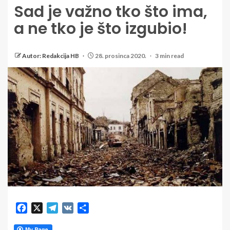
Sad je važno tko što ima,
a ne tko je što izgubio!
Autor: Redakcija HB
28. prosinca 2020.
3 min read
Facebook
X
Telegram
VK
Share