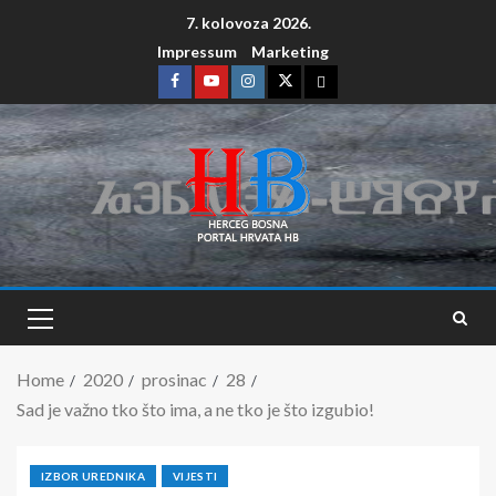
7. kolovoza 2026.
Impressum
Marketing
Home
2020
prosinac
28
Sad je važno tko što ima, a ne tko je što izgubio!
IZBOR UREDNIKA
VIJESTI