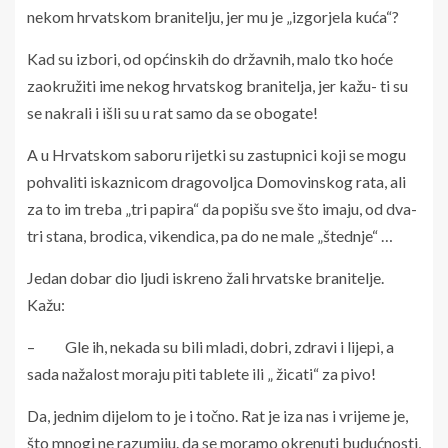
nekom hrvatskom branitelju, jer mu je „izgorjela kuća“?
Kad su izbori, od općinskih do državnih, malo tko hoće
zaokružiti ime nekog hrvatskog branitelja, jer kažu- ti su
se nakrali i išli su u rat samo da se obogate!
A u Hrvatskom saboru rijetki su zastupnici koji se mogu
pohvaliti iskaznicom dragovoljca Domovinskog rata, ali
za to im treba „tri papira“ da popišu sve što imaju, od dva-
tri stana, brodica, vikendica, pa do ne male „štednje“ …
Jedan dobar dio ljudi iskreno žali hrvatske branitelje.
Kažu:
– Gle ih, nekada su bili mladi, dobri, zdravi i lijepi, a
sada nažalost moraju piti tablete ili „ žicati“ za pivo!
Da, jednim dijelom to je i točno. Rat je iza nas i vrijeme je,
što mnogi ne razumiju. da se moramo okrenuti budućnosti,