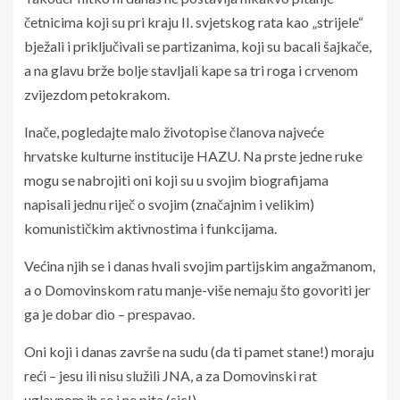
četnicima koji su pri kraju II. svjetskog rata kao „strijele“
bježali i priključivali se partizanima, koji su bacali šajkače,
a na glavu brže bolje stavljali kape sa tri roga i crvenom
zvijezdom petokrakom.
Inače, pogledajte malo životopise članova najveće
hrvatske kulturne institucije HAZU. Na prste jedne ruke
mogu se nabrojiti oni koji su u svojim biografijama
napisali jednu riječ o svojim (značajnim i velikim)
komunističkim aktivnostima i funkcijama.
Većina njih se i danas hvali svojim partijskim angažmanom,
a o Domovinskom ratu manje-više nemaju što govoriti jer
ga je dobar dio – prespavao.
Oni koji i danas završe na sudu (da ti pamet stane!) moraju
reći – jesu ili nisu služili JNA, a za Domovinski rat
uglavnom ih se i ne pita.(sic!).