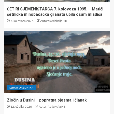
ČETIRI SJEMENIŠTARCA 7. kolovoza 1995. – Matići –
četnička minobacačka granata ubila osam mladića
7. kolovoza 2026.
Autor: Redakcija HB
IZBOR UREDNIKA
Zločin u Dusini – popratna pjesma i članak
12. ožujka 2026.
Autor: Redakcija HB