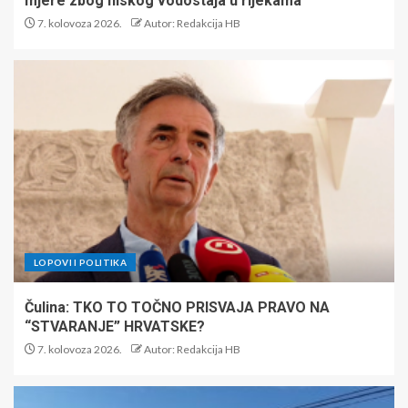
mjere zbog niskog vodostaja u rijekama
7. kolovoza 2026.
Autor: Redakcija HB
LOPOVI I POLITIKA
Čulina: TKO TO TOČNO PRISVAJA PRAVO NA
“STVARANJE” HRVATSKE?
7. kolovoza 2026.
Autor: Redakcija HB