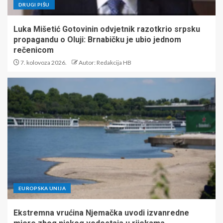
DRUGI PIŠU
Luka Mišetić Gotovinin odvjetnik razotkrio srpsku
propagandu o Oluji: Brnabičku je ubio jednom
rečenicom
7. kolovoza 2026.
Autor: Redakcija HB
EUROPSKA UNIJA
Ekstremna vrućina Njemačka uvodi izvanredne