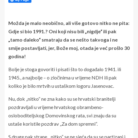
Možda je malo neobično, ali više gotovo nitko ne pita:
Gdje si bio 1991.? Oni koji nisu bili „nigdje“ ili pak
„tamo daleko“ smatraju da se nešto takvoga i ne
smije postavljati, jer, Bože moj, otada je već prošlo 30
godina!
Bolje je stoga govoriti i pisati što to događalo 1941. ili
1945., a najbolje – o zločinima u vrijeme NDH ili pak
koliko je bilo mrtvih u ustaškom logoru Jasenovac.
Nu, dok „nitko“ ne zna kako su se hrvatski branitelji
pozdravljali u vrijeme hrvatskog obrambeno-
osloboditeljskog Domovinskog rata, svi znaju da su
ustaše koristile pozdrav „Za dom spremni“.
S druge pak strane, „nitko“ se ne sjeća da su se partizani i