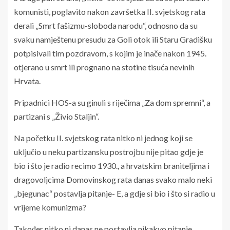
komunisti, poglavito nakon završetka II. svjetskog rata
derali „Smrt fašizmu-sloboda narodu“, odnosno da su
svaku namještenu presudu za Goli otok ili Staru Gradišku
potpisivali tim pozdravom, s kojim je inače nakon 1945.
otjerano u smrt ili prognano na stotine tisuća nevinih
Hrvata.
Pripadnici HOS-a su ginuli s riječima „Za dom spremni“, a
partizani s „Živio Staljin“.
Na početku II. svjetskog rata nitko ni jednog koji se
uključio u neku partizansku postrojbu nije pitao gdje je
bio i što je radio recimo 1930., a hrvatskim braniteljima i
dragovoljcima Domovinskog rata danas svako malo neki
„bjegunac“ postavlja pitanje- E, a gdje si bio i što si radio u
vrijeme komunizma?
Također nitko ni danas ne postavlja nikakvo pitanje