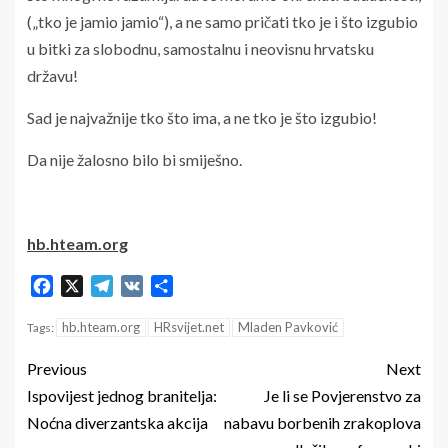
(„tko je jamio jamio“), a ne samo pričati tko je i što izgubio
u bitki za slobodnu, samostalnu i neovisnu hrvatsku
državu!
Sad je najvažnije tko što ima, a ne tko je što izgubio!
Da nije žalosno bilo bi smiješno.
hb.hteam.org
Facebook
X
Telegram
VK
Share
hb.hteam.org
HRsvijet.net
Mladen Pavković
Tags:
Previous
Next
Ispovijest jednog branitelja:
Je li se Povjerenstvo za
Noćna diverzantska akcija
nabavu borbenih zrakoplova