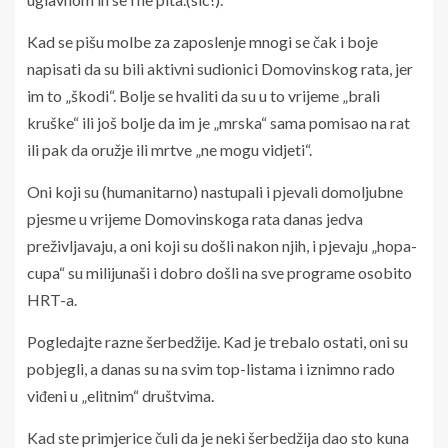
Kad se pišu molbe za zaposlenje mnogi se čak i boje
napisati da su bili aktivni sudionici Domovinskog rata, jer
im to „škodi“. Bolje se hvaliti da su u to vrijeme „brali
kruške“ ili još bolje da im je „mrska“ sama pomisao na rat
ili pak da oružje ili mrtve „ne mogu vidjeti“.
Oni koji su (humanitarno) nastupali i pjevali domoljubne
pjesme u vrijeme Domovinskoga rata danas jedva
preživljavaju, a oni koji su došli nakon njih, i pjevaju „hopa-
cupa“ su milijunaši i dobro došli na sve programe osobito
HRT-a.
Pogledajte razne šerbedžije. Kad je trebalo ostati, oni su
pobjegli, a danas su na svim top-listama i iznimno rado
viđeni u „elitnim“ društvima.
Kad ste primjerice čuli da je neki šerbedžija dao sto kuna