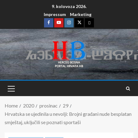
9. kolovoza 2026.
Impressum
Marketing
Home
2020
prosinac
29
Hrvatska se ujedinila u nevolji: Brojni građani nude besplatan
smještaj, uključili se poznati sportaši