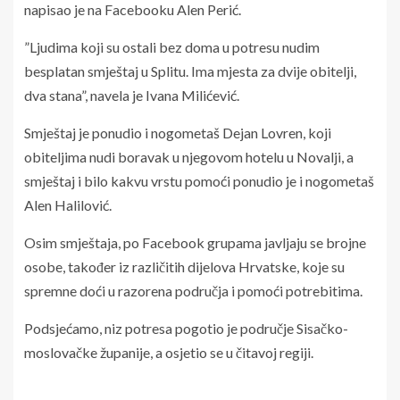
napisao je na Facebooku Alen Perić.
”Ljudima koji su ostali bez doma u potresu nudim
besplatan smještaj u Splitu. Ima mjesta za dvije obitelji,
dva stana”, navela je Ivana Milićević.
Smještaj je ponudio i nogometaš Dejan Lovren, koji
obiteljima nudi boravak u njegovom hotelu u Novalji, a
smještaj i bilo kakvu vrstu pomoći ponudio je i nogometaš
Alen Halilović.
Osim smještaja, po Facebook grupama javljaju se brojne
osobe, također iz različitih dijelova Hrvatske, koje su
spremne doći u razorena područja i pomoći potrebitima.
Podsjećamo, niz potresa pogotio je područje Sisačko-
moslovačke županije, a osjetio se u čitavoj regiji.