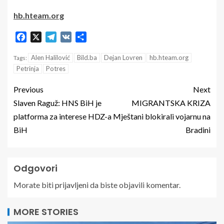
hb.hteam.org
Facebook
X
Telegram
VK
Share
Alen Halilović
Bild.ba
Dejan Lovren
hb.hteam.org
Tags:
Petrinja
Potres
Previous
Next
Slaven Raguž: HNS BiH je
MIGRANTSKA KRIZA
platforma za interese HDZ-a
Mještani blokirali vojarnu na
BiH
Bradini
Odgovori
Morate biti
prijavljeni
da biste objavili komentar.
MORE STORIES