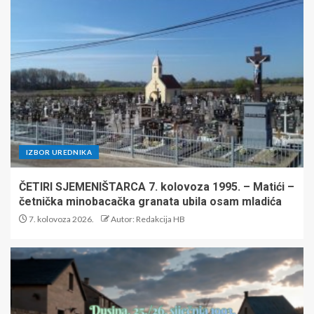
IZBOR UREDNIKA
ČETIRI SJEMENIŠTARCA 7. kolovoza 1995. – Matići –
četnička minobacačka granata ubila osam mladića
7. kolovoza 2026.
Autor: Redakcija HB