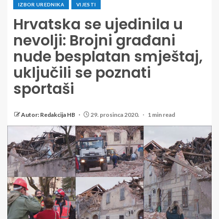
IZBOR UREDNIKA
VIJESTI
Hrvatska se ujedinila u
nevolji: Brojni građani
nude besplatan smještaj,
uključili se poznati
sportaši
Autor: Redakcija HB
29. prosinca 2020.
1 min read