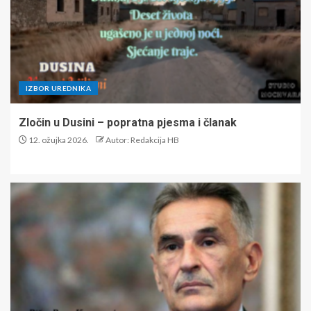
IZBOR UREDNIKA
Zločin u Dusini – popratna pjesma i članak
12. ožujka 2026.
Autor: Redakcija HB