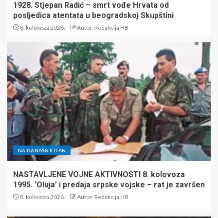
1928. Stjepan Radić – smrt vođe Hrvata od
posljedica atentata u beogradskoj Skupštini
8. kolovoza 2026.
Autor: Redakcija HB
NA DANAŠNJI DAN
NASTAVLJENE VOJNE AKTIVNOSTI 8. kolovoza
1995. ‘Oluja’ i predaja srpske vojske – rat je završen
8. kolovoza 2026.
Autor: Redakcija HB