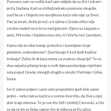
Ponovno sam se rodila kad sam vidjela da su živi i zdravi –
priča Slađana. Kad se obitelj nekako ponovno okupila,
suočila se s činjenicom da njihova kuća više nije za život.
Pao je mrak, došla je noć, a k njima u Gredu nitko nije
svratio nudeći novi krov nad glavom. Djeca su zaspala u
autu, Miroslav i Slađana nisu, eto, ni četvrtu noć zaredom.
Kamo idu te silne kamp-prikolice i kontejneri koje
gledamo svakodnevno? Završavaju li kod ljudi kojima
trebaju? Zašto ih država nema za ovakve situacije? To su
dva najveća pitanja koja si ovih dana postavljaju mještani
sela poput Grede, mnogih drugih u okolici Petrinje i Gline,
Siska.
Svi ti zaboravljeni i sami sebi prepušteni ljudi žele samo
jedno – neku takvu kućicu u svome dvorištu, da žive u njoj
dok traje obnova. To je sve što želi i obitelj Cerovski, a čini
se da će im se želja, nakon što je njihova priču uživo