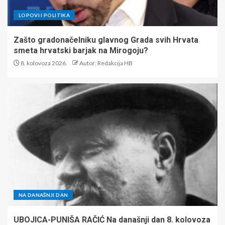
LOPOVI I POLITIKA
Zašto gradonačelniku glavnog Grada svih Hrvata
smeta hrvatski barjak na Mirogoju?
8. kolovoza 2026.
Autor: Redakcija HB
NA DANAŠNJI DAN
UBOJICA-PUNIŠA RAČIĆ Na današnji dan 8. kolovoza