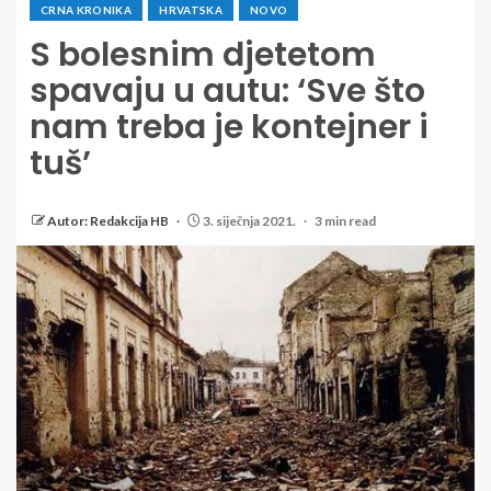
CRNA KRONIKA
HRVATSKA
NOVO
S bolesnim djetetom
spavaju u autu: ‘Sve što
nam treba je kontejner i
tuš’
Autor: Redakcija HB
3. siječnja 2021.
3 min read