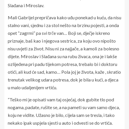
Slađana i Miroslav.
Mali Gabrijel prepričava kako uđu ponekad u kuću, da nisu
stalno vani, sjednu i za stol nešto na brzinu pojesti, a onda
opet “zagrmi” pa svi trče van… Boji se, dječje iskreno
priznaje, baš kao i njegova sestrica, za koju ovo nipošto
nisu uvjeti za život. Nisu ni za najjače, a kamoli za bolesno
dijete. Miroslav i Slađana su na rubu živaca, ona je i lakše
ozlijeđena pri padu tijekom potresa, trebalo bi i doktoru
otići, ali kud će sad, kamo… Pola joj je života, kaže , skratio
trenutak velikog udara potresa, dok je bila u kući, a djeca
u malo udaljenijem vrtiću.
“Teško mi je opisati vam taj osjećaj, dok gubite tlo pod
nogama, padate, rušite se, a na pameti su vam samo djeca,
koju ne vidite. Užasno je bilo, cijela sam se tresla, i tako
nekako ipak uspjela sjesti u auto i odvesti se do vrtića.