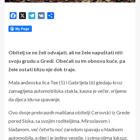
Facebook
X
Telegram
VK
Share
Obitelj se ne želi odvajati, ali ne žele napuštati niti
svoju grudu u Gredi. Obećali su im obnovu kuće, pa
žele ostati blizu nje dok traje.
Mala anđeoska lica Tee (5) i Gabrijela (6) gledaju kroz
zamagljena automobilska stakla, kasna je večer, vrijeme
da djeca idu na spavanje.
Ovo dvoje prekrasnih mališana obitelji Cerovski iz Grede
pored Siska, sa svojim roditeljima, Miroslavom i
Slađanom, već četvrtu noć zaredom spavaju u hladnom
automobilu, a djeci je jedino veselje, i svima njima luksuz,