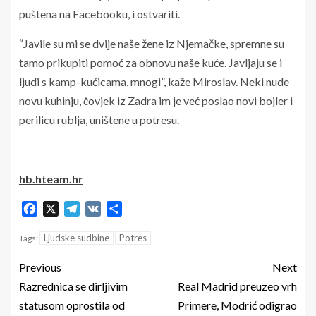
puštena na Facebooku, i ostvariti.
“Javile su mi se dvije naše žene iz Njemačke, spremne su
tamo prikupiti pomoć za obnovu naše kuće. Javljaju se i
ljudi s kamp-kućicama, mnogi”, kaže Miroslav. Neki nude
novu kuhinju, čovjek iz Zadra im je već poslao novi bojler i
perilicu rublja, uništene u potresu.
hb.hteam.hr
Facebook
X
Telegram
VK
Share
Ljudske sudbine
Potres
Tags:
Previous
Next
Razrednica se dirljivim
Real Madrid preuzeo vrh
statusom oprostila od
Primere, Modrić odigrao