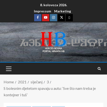
8. kolovoza 2026.
Impressum
Marketing
Home
2021
siječanj
3
S bolesnim djetetom spavaju u autu: ‘Sve što nam treba je
kontejner i tuš’