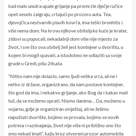
kad malo unutra upale grijanje pa promrzle dječje ručice
opet veselo zaigraju, crtajući po prozoru auta. Tea,
djevojčica nestvarnih plavih kovrča, ima teški bronhitis i
više nema dom. Na krovu njihove obiteljske kuće je krater,
zidovi su popucali, nekadašnji dom više nije mjesto za
život, i sve što ova obitelj želi jest kontejner u dvorištu, u
kojem bi mogli spavati, a istodobno ne odlaziti sa svoje
grude u Gredi, pišu 24sata.
“Nitko nam nije dolazio, samo ljudi velika srca, ali ne i
netko iz države, organizirano, da nam postave kontejner,
što god da ima, i nekakvo grijanje, ako Bog da i kakav mali
tuš, da se možemo oprati. Nismo danima… Da, možemo u
vojarnu, gdje je organiziran smještaj, ali ne želimo
napuštati dvorište, bojimo se provala, bojimo se novih
potresa i razdvajanja, život nije više ni približno ono što
smo nekad imali”, kažu kroz otvoreni prozor automobila