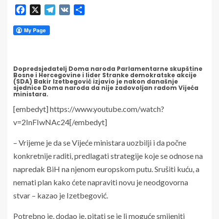
Facebook
X
Telegram
VK
Share
Dopredsjedatelj Doma naroda Parlamentarne skupštine
Bosne i Hercegovine i lider Stranke demokratske akcije
(SDA) Bakir Izetbegović izjavio je nakon današnje
sjednice Doma naroda da nije zadovoljan radom Vijeća
ministara.
[embedyt] https://www.youtube.com/watch?
v=2InFIwNAc24[/embedyt]
– Vrijeme je da se Vijeće ministara uozbilji i da počne
konkretnije raditi, predlagati strategije koje se odnose na
napredak BiH na njenom europskom putu. Srušiti kuću, a
nemati plan kako ćete napraviti novu je neodgovorna
stvar – kazao je Izetbegović.
Potrebno je, dodao je, pitati se je li moguće smijeniti