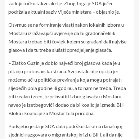
zadnju točku takve akcije. Zbog toga je SDA jučer
podržala aktualni saziv Vijeća ministara – objasnio je.
Osvrnuo se na formiranje vlasti nakon lokalnih izbora u
Mostaru izražavajući uvjerenje da bi gradonačelnik
Mostara trebao biti čovjek kojem su građani dali najviše
glasova i da tu treba slušati opredjeljenje glasača.
– Zlatko Guzin je dobio najveći broj glasova kada je u
pitanju probosanska strana. Sve ostalo nije opcija jer
možemo ući u politička previranja koja mogu potrajati
sljedećih pola godine ili godinu, a to nam ne treba. Treba
biti realan i zreo, te prihvatiti izbor glasača u Mostaru –
naveo je Izetbegović i dodao da bi koalicija između BH
Bloka i koalicije za Mostar bila prirodna.
Podsjetio je da je SDA dala podršku da se na današnjoj
sjednici razgovara o migrantskoj krizi u BiH, ali da nije