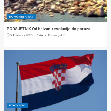
DOMOVINSKI RAT
PODSJETNIK Od balvan-revolucije do poraza
5. kolovoza 2026.
Autor: Redakcija HB
IZDVOJENO