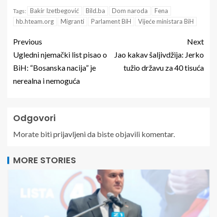
Bakir Izetbegović
Bild.ba
Dom naroda
Fena
Tags:
hb.hteam.org
Migranti
Parlament BiH
Vijeće ministara BiH
Previous
Next
Ugledni njemački list pisao o
Jao kakav šaljivdžija: Jerko
BiH: “Bosanska nacija” je
tužio državu za 40 tisuća
nerealna i nemoguća
Odgovori
Morate biti
prijavljeni
da biste objavili komentar.
MORE STORIES