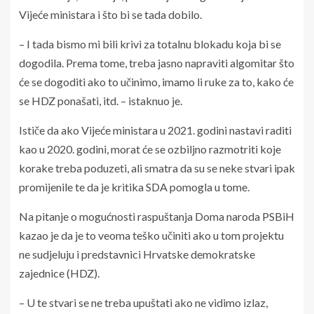
Vijeće ministara i što bi se tada dobilo.
– I tada bismo mi bili krivi za totalnu blokadu koja bi se
dogodila. Prema tome, treba jasno napraviti algomitar što
će se dogoditi ako to učinimo, imamo li ruke za to, kako će
se HDZ ponašati, itd. – istaknuo je.
Ističe da ako Vijeće ministara u 2021. godini nastavi raditi
kao u 2020. godini, morat će se ozbiljno razmotriti koje
korake treba poduzeti, ali smatra da su se neke stvari ipak
promijenile te da je kritika SDA pomogla u tome.
Na pitanje o mogućnosti raspuštanja Doma naroda PSBiH
kazao je da je to veoma teško učiniti ako u tom projektu
ne sudjeluju i predstavnici Hrvatske demokratske
zajednice (HDZ).
– U te stvari se ne treba upuštati ako ne vidimo izlaz,