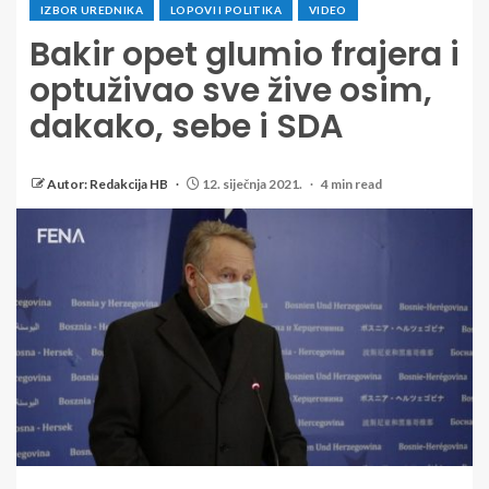
IZBOR UREDNIKA
LOPOVI I POLITIKA
VIDEO
Bakir opet glumio frajera i
optuživao sve žive osim,
dakako, sebe i SDA
Autor: Redakcija HB
12. siječnja 2021.
4 min read