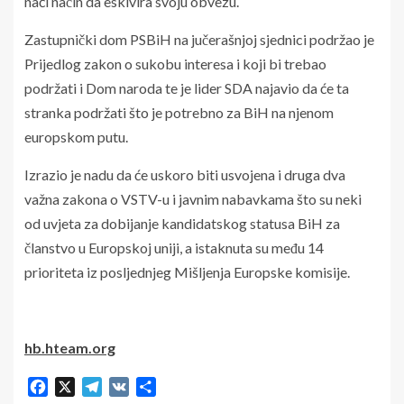
naći način da eskivira svoju obvezu.
Zastupnički dom PSBiH na jučerašnjoj sjednici podržao je
Prijedlog zakon o sukobu interesa i koji bi trebao
podržati i Dom naroda te je lider SDA najavio da će ta
stranka podržati što je potrebno za BiH na njenom
europskom putu.
Izrazio je nadu da će uskoro biti usvojena i druga dva
važna zakona o VSTV-u i javnim nabavkama što su neki
od uvjeta za dobijanje kandidatskog statusa BiH za
članstvo u Europskoj uniji, a istaknuta su među 14
prioriteta iz posljednjeg Mišljenja Europske komisije.
hb.hteam.org
Facebook
X
Telegram
VK
Share