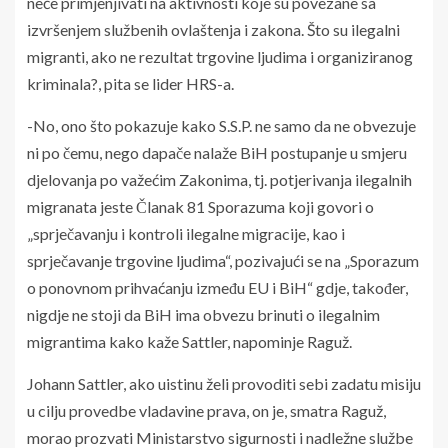
neće primjenjivati na aktivnosti koje su povezane sa
izvršenjem službenih ovlaštenja i zakona. Što su ilegalni
migranti, ako ne rezultat trgovine ljudima i organiziranog
kriminala?, pita se lider HRS-a.
-No, ono što pokazuje kako S.S.P. ne samo da ne obvezuje
ni po čemu, nego dapače nalaže BiH postupanje u smjeru
djelovanja po važećim Zakonima, tj. potjerivanja ilegalnih
migranata jeste Članak 81 Sporazuma koji govori o
„sprječavanju i kontroli ilegalne migracije, kao i
sprječavanje trgovine ljudima“, pozivajući se na „Sporazum
o ponovnom prihvaćanju između EU i BiH“ gdje, također,
nigdje ne stoji da BiH ima obvezu brinuti o ilegalnim
migrantima kako kaže Sattler, napominje Raguž.
Johann Sattler, ako uistinu želi provoditi sebi zadatu misiju
u cilju provedbe vladavine prava, on je, smatra Raguž,
morao prozvati Ministarstvo sigurnosti i nadležne službe