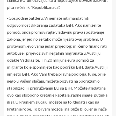
članica EU, umotavajući to u nepostojeće obveze S.S.P.-a?,
pita se čelnik “Republikanaca”.
-Gospodine Sattleru, Vi nemate niti mandat niti
odgovornost diktiranja zadataka BiH. Ako nam želite
pomoći, onda promovirajte vladavinu prava i poštivanje
zakona, jer jedino se tako može riješiti ovaj problem. U
protivnom, evo vama jedan prijedlog: mi ćemo financirati
autobuse i prijevoz svih ilegalnih migranata u Austriju,
odakle Vi dolazite. Tih 20 milijuna eura pomoći za
migrante koje spominjete kao podršku BiH, dajte Austriji
umjesto BiH. Ako Vam treba pravna podloga, tu se, prije
nego u Vašem slučaju, možete pozvati na Sporazum o
stabilizaciji i pridruživanju EU sa BiH. Možete gledati na
ovo kao slobodno kretanje kapitala, radne snage, putnika
ili sl. U krajnjem slučaju, možete na to gledati i kao na
kretanje robe. To bi vam možda i najbliže bilo, jer je inače
navika stranih diplomata koji dođu u BiH gledati na nas, ali