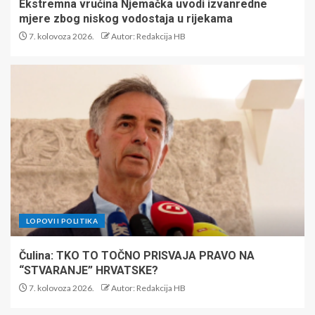
Ekstremna vrućina Njemačka uvodi izvanredne
mjere zbog niskog vodostaja u rijekama
7. kolovoza 2026.
Autor: Redakcija HB
LOPOVI I POLITIKA
Čulina: TKO TO TOČNO PRISVAJA PRAVO NA
“STVARANJE” HRVATSKE?
7. kolovoza 2026.
Autor: Redakcija HB