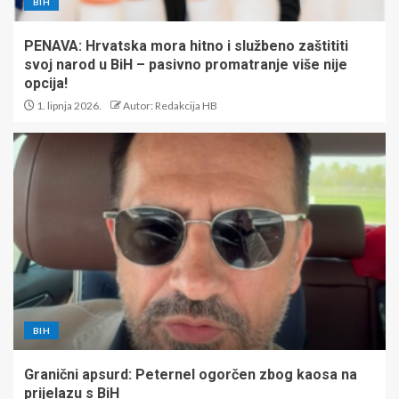
BIH
PENAVA: Hrvatska mora hitno i službeno zaštititi
svoj narod u BiH – pasivno promatranje više nije
opcija!
1. lipnja 2026.
Autor: Redakcija HB
BIH
Granični apsurd: Peternel ogorčen zbog kaosa na
prijelazu s BiH