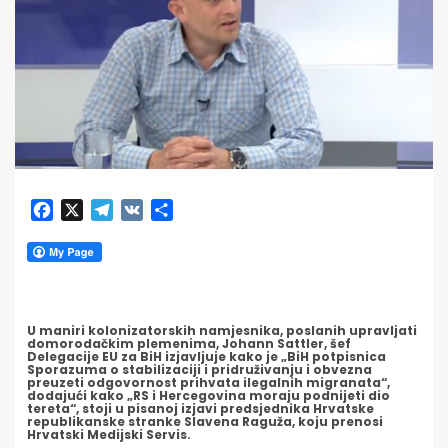
Facebook
X
Telegram
VK
Share
U maniri kolonizatorskih namjesnika, poslanih upravljati
domorodačkim plemenima, Johann Sattler, šef
Delegacije EU za BiH izjavljuje kako je „BiH potpisnica
Sporazuma o stabilizaciji i pridruživanju i obvezna
preuzeti odgovornost prihvata ilegalnih migranata“,
dodajući kako „RS i Hercegovina moraju podnijeti dio
tereta“, stoji u pisanoj izjavi predsjednika Hrvatske
republikanske stranke Slavena Raguža, koju prenosi
Hrvatski Medijski Servis.