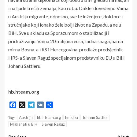
i na ljude trećih zemalja, kao robu. Dakle, dovedemo Vama
u Austriju migrante, odnosno, sve te inženjere, doktore i
stručnjake koji ionako žele bolji život na Zapadu, a ne u
BiH. Sve u skladu sa Sporazumom o stabilizaciji i
pridruživanju. Vama 20 milijuna eura, radna snaga, nama
mirna Bosna, a i RS i Hercegovina, predlaže predsjednik
HRS-a Slaven Raguž specijalnom predstavniku EU u BiH
Johanu Sattleru.
hb.hteam.org
Facebook
X
Telegram
VK
Share
Austrija
hb.hteam.org
hms.ba
Johann Sattler
Tags:
Migranati u BiH
Slaven Raguž
Previous
Next