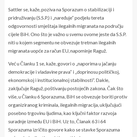
Sattler se, kaže, poziva na Sporazum o stabilizaciji i
pridruživanju (S.S.P.) i „naređuje“ podjelu tereta
odgovornosti smještaja ilegalnih migranata na području
cijele BiH. Ono što je važno u svemu ovome jeste da S.S.P.
niti u kojem segmentu ne obvezuje tretman ilegalnih
migranata uopće za račun EU, napominje Raguž.
Već u Članku 1 se, kaže, govori o „naporima u jačanju
demokracije i vladavine prava“ i „doprinosu političkoj,
ekonomskoj i institucionalnoj stabilnosti“. Dakle,
zaključuje Raguž, poštivanju postojećih zakona. Čak što
više, u Članku 6 Sporazuma, BiH se obvezuje boriti protiv
organiziranog kriminala, ilegalnih migracija, uključujući
posebno trgovinu ljudima, kao ključni faktor razvoja
suradnje između EU i BiH. Uz to, Članak 63 i 64
Sporazuma izričito govore kako se stavke Sporazuma