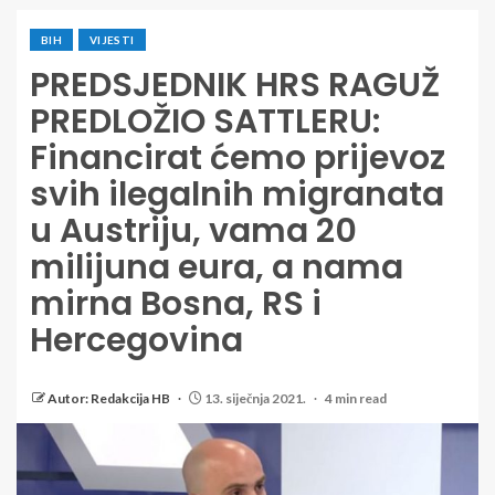
BIH
VIJESTI
PREDSJEDNIK HRS RAGUŽ
PREDLOŽIO SATTLERU:
Financirat ćemo prijevoz
svih ilegalnih migranata
u Austriju, vama 20
milijuna eura, a nama
mirna Bosna, RS i
Hercegovina
Autor: Redakcija HB
13. siječnja 2021.
4 min read