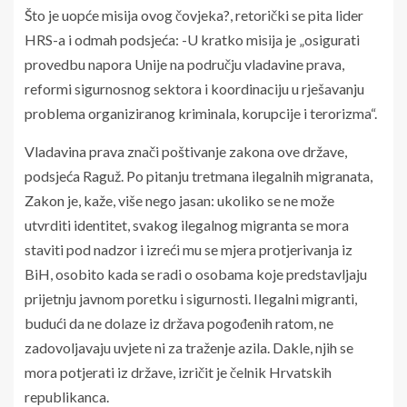
Što je uopće misija ovog čovjeka?, retorički se pita lider
HRS-a i odmah podsjeća: -U kratko misija je „osigurati
provedbu napora Unije na području vladavine prava,
reformi sigurnosnog sektora i koordinaciju u rješavanju
problema organiziranog kriminala, korupcije i terorizma“.
Vladavina prava znači poštivanje zakona ove države,
podsjeća Raguž. Po pitanju tretmana ilegalnih migranata,
Zakon je, kaže, više nego jasan: ukoliko se ne može
utvrditi identitet, svakog ilegalnog migranta se mora
staviti pod nadzor i izreći mu se mjera protjerivanja iz
BiH, osobito kada se radi o osobama koje predstavljaju
prijetnju javnom poretku i sigurnosti. Ilegalni migranti,
budući da ne dolaze iz država pogođenih ratom, ne
zadovoljavaju uvjete ni za traženje azila. Dakle, njih se
mora potjerati iz države, izričit je čelnik Hrvatskih
republikanca.