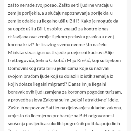
zašto ne rade svoj posao. Zašto se ti ljudi ne vraćaju u
zemlje porijekla, a u slučaju nepoznavanja porijekla, u
zemlje odakle su ilegalno ušli u BiH? Kako je moguće da
su uopće ušli u BiH, osobito znajući za kontrole nas
državljana ove zemlje tijekom prelaska granica u ovoj
korona krizi? Je li razlog svemu ovome što na čelu
Ministarstva sigurnosti sjede provjereni kadrovi Alije
Izetbegovića, Selmo Cikotić i Mijo Krešić, koji su tijekom
Domovinskog rata bili u jedinicama koje su nazivali
svojom braćom ljude koji su dolazili iz istih zemalja iz
kojih dolaze ilegalni migranti? Danas im je ilegalni
boravak ovih ljudi zamjena za koronom pogođen turizam,
a provedba slova Zakona su im „seksi i atraktivne“ ideje.
Zašto ih ne pozove Sattler na djelovanje sukladno zakonu,
umjesto da licemjerno prebacuje na BiH odgovornost
snošenja posljedica suludih i pogrešnih politika pojedinih