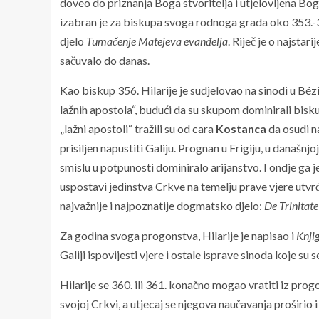
doveo do priznanja Boga stvoritelja i utjelovljena Boga
izabran je za biskupa svoga rodnoga grada oko 353.-35
djelo
Tumačenje Matejeva evanđelja
. Riječ je o najsta
sačuvalo do danas.
Kao biskup 356. Hilarije je sudjelovao na sinodi u Béz
lažnih apostola“, budući da su skupom dominirali biskup
„lažni apostoli“ tražili su od cara
Kostanca
da osudi na
prisiljen napustiti Galiju. Prognan u Frigiju, u današnj
smislu u potpunosti dominiralo arijanstvo. I ondje ga 
uspostavi jedinstva Crkve na temelju prave vjere utvr
najvažnije i najpoznatije dogmatsko djelo:
De Trinitate
Za godina svoga progonstva, Hilarije je napisao i
Knji
Galiji ispovijesti vjere i ostale isprave sinoda koje su 
Hilarije se 360. ili 361. konačno mogao vratiti iz pr
svojoj Crkvi, a utjecaj se njegova naučavanja proširio i