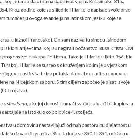
, koji je umro da bi nama dao život vječni. Kršten oko 345.,
4. Kroz godine koje su slijedile Hilarije je napisao svoje prvo
rijem tumačenju ovoga evanđelja na latinskom jeziku koje se
iersu, u južnoj Francuskoj. On sam naziva tu sinodu „sinodom
i skloni arijevcima, koji su negirali božanstvo Isusa Krista. Ovi
 progonstvo biskupa Poitiersa. Tako je Hilarije u ljeto 356. bio
oj Turskoj, Hilarije se susreo s okruženjem kojim je u vjerskom
je njegova pastirska briga potakla da hrabro radi na ponovnoj
đene na Nicejskom saboru. S tim ciljem započeo je pisati svoje
(O Trojstvu).
gu o sinodama
, u kojoj donosi i tumači svojoj subraći biskupima u
se sastajale na Istoku oko polovice 4. stoljeća.
ogonstva u domovinu nastavljajući odmah pastoralnu djelatnost u
 daleko izvan tih granica. Sinoda koja se 360. ili 361. održala u