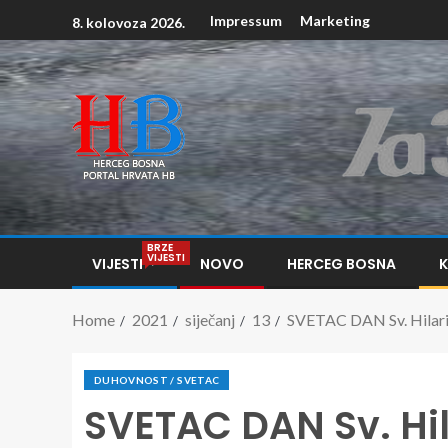
Impressum
Marketing
8. kolovoza 2026.
BRZE
VIJESTI
VIJESTI
NOVO
HERCEG BOSNA
Home
2021
siječanj
13
SVETAC DAN Sv. Hilarij
DUHOVNOST / SVETAC
SVETAC DAN Sv. Hila