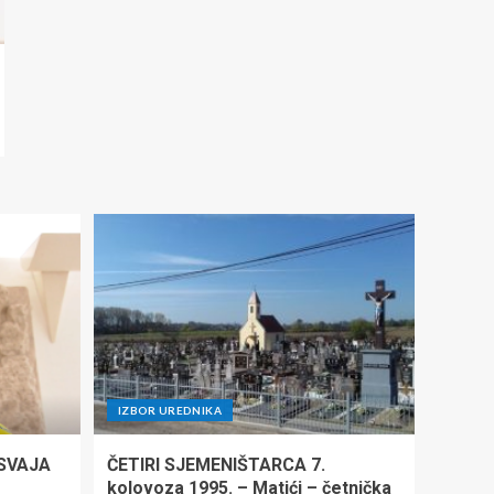
IZBOR UREDNIKA
ISVAJA
ČETIRI SJEMENIŠTARCA 7.
kolovoza 1995. – Matići – četnička