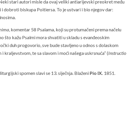
ki stari autori misle da ovaj veliki antiarijevski preokret među
i dobroti biskupa Poitiersa. To je ustvari i bio njegov dar:
dnosima.
lmima
, komentar 58 Psalama, koji su protumačeni prema načelu
no što kažu Psalmi mora shvatiti u skladu s evanđeoskim
oročki duh progovorio, sve bude stavljeno u odnos s dolaskom
i kraljevstvom, te sa slavom i moći našega uskrsnuća“ (
Instructio
liturgijski spomen slavi se 13. siječnja. Blaženi
Pio IX.
1851.