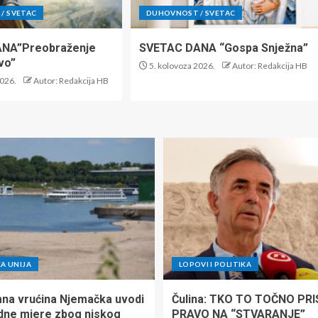
/ SVETAC
DUHOVNOST / SVETAC
NA”Preobraženje
SVETAC DANA “Gospa Snježna”
vo”
5. kolovoza 2026.
Autor: Redakcija HB
2026.
Autor: Redakcija HB
A UNIJA
LOPOVI I POLITIKA
na vrućina Njemačka uvodi
Čulina: TKO TO TOČNO PR
dne mjere zbog niskog
PRAVO NA “STVARANJE”