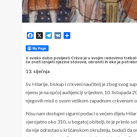
Facebook
X
Telegram
VK
Share
U svako doba povijesti Crkva je u svojim redovima trebala i
će znati iznijeti njezine stavove, obraniti ih ako je potrebno
13. siječnja
Sv. Hilarije, biskup i crkveni naučitelj je zbog svog s
njemu je na općoj audijenciji srijedom, 10. listopada 
njegovih misli o ovom velikom zapadnom crkvenom oc
Nisu nam dostupni sigurni podaci o većem dijelu Hilari
vjerojatno oko 310., u bogatoj obitelji, te je primio so
da nije odrastao u kršćanskom okruženju, budući da on