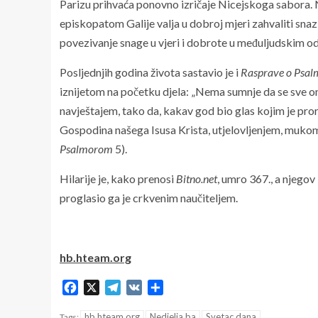
Parizu prihvaća ponovno izričaje Nicejskoga sabora. Ne
episkopatom Galije valja u dobroj mjeri zahvaliti snazi 
povezivanje snage u vjeri i dobrote u međuljudskim o
Posljednjih godina života sastavio je i
Rasprave o Psa
iznijetom na početku djela: „Nema sumnje da se sve o
navještajem, tako da, kakav god bio glas kojim je pr
Gospodina našega Isusa Krista, utjelovljenjem, mukom 
Psalmorom
5).
Hilarije je, kako prenosi
Bitno.net
, umro 367., a njegov 
proglasio ga je crkvenim naučiteljem.
hb.hteam.org
Facebook
X
Telegram
VK
Share
hb.hteam.org
Nedjelja.ba
Svetac dana
Tags: