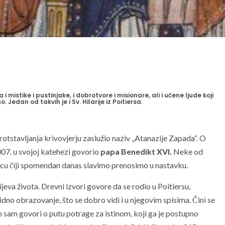
 mistike i pustinjake, i dobrotvore i misionare, ali i učene ljude koji
. Jedan od takvih je i Sv. Hilarije iz Poitiersa.
uprotstavljanja krivovjerju zaslužio naziv „Atanazije Zapada“. O
2007. u svojoj katehezi govorio
papa Benedikt XVI.
Neke od
u čiji spomendan danas slavimo prenosimo u nastavku.
jeva života. Drevni izvori govore da se rodio u Poitiersu,
lidno obrazovanje, što se dobro vidi i u njegovim spisima. Čini se
 sam govori o putu potrage za istinom, koji ga je postupno