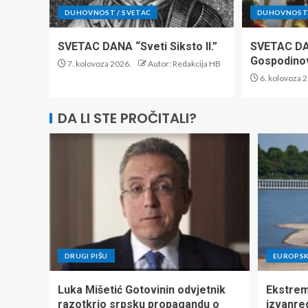
DUHOVNOST / SVETAC
DUHOVNOST 
SVETAC DANA “Sveti Siksto II.”
SVETAC DA
Gospodino
7. kolovoza 2026.
Autor: Redakcija HB
6. kolovoza 
DA LI STE PROČITALI?
DRUGI PIŠU
EUROPSK
Luka Mišetić Gotovinin odvjetnik
Ekstrem
razotkrio srpsku propagandu o
izvanre