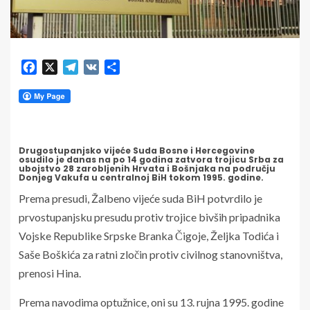
Facebook
X
Telegram
VK
Share
Drugostupanjsko vijeće Suda Bosne i Hercegovine
osudilo je danas na po 14 godina zatvora trojicu Srba za
ubojstvo 28 zarobljenih Hrvata i Bošnjaka na području
Donjeg Vakufa u centralnoj BiH tokom 1995. godine.
Prema presudi, Žalbeno vijeće suda BiH potvrdilo je
prvostupanjsku presudu protiv trojice bivših pripadnika
Vojske Republike Srpske Branka Čigoje, Željka Todića i
Saše Boškića za ratni zločin protiv civilnog stanovništva,
prenosi Hina.
Prema navodima optužnice, oni su 13. rujna 1995. godine