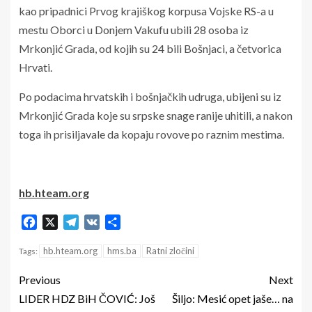
kao pripadnici Prvog krajiškog korpusa Vojske RS-a u
mestu Oborci u Donjem Vakufu ubili 28 osoba iz
Mrkonjić Grada, od kojih su 24 bili Bošnjaci, a četvorica
Hrvati.
Po podacima hrvatskih i bošnjačkih udruga, ubijeni su iz
Mrkonjić Grada koje su srpske snage ranije uhitili, a nakon
toga ih prisiljavale da kopaju rovove po raznim mestima.
hb.hteam.org
Facebook
X
Telegram
VK
Share
hb.hteam.org
hms.ba
Ratni zločini
Tags:
Previous
Next
LIDER HDZ BiH ČOVIĆ: Još
Šiljo: Mesić opet jaše… na