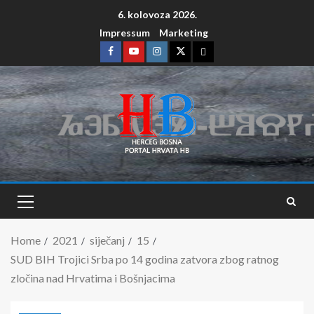
6. kolovoza 2026.
Impressum
Marketing
Home
2021
siječanj
15
SUD BIH Trojici Srba po 14 godina zatvora zbog ratnog
zločina nad Hrvatima i Bošnjacima