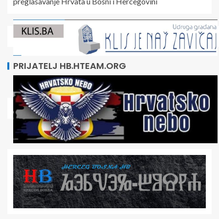
preglasavanje Hrvata u Bosni i Hercegovini
PRIJATELJ HB.HTEAM.ORG