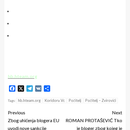
hb.hteam.org
Facebook
X
Telegram
VK
Share
hb.hteam.org
Koridoru Vc
Počitelj
Počitelj – Zvirovići
Tags:
Previous
Next
Zbog uhićenja blogera EU
ROMAN PROTAŠEVIĆ Tko
uvodi nove sankcije
je bloger zbog kojeg je