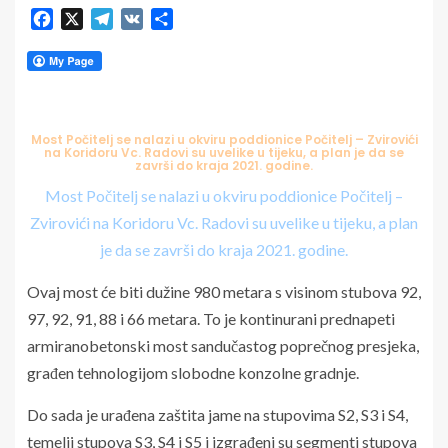
Facebook
X
Telegram
VK
Share
Most Počitelj se nalazi u okviru poddionice Počitelj – Zvirovići
na Koridoru Vc. Radovi su uvelike u tijeku, a plan je da se
završi do kraja 2021. godine.
Most Počitelj se nalazi u okviru poddionice Počitelj –
Zvirovići na Koridoru Vc. Radovi su uvelike u tijeku, a plan
je da se završi do kraja 2021. godine.
Ovaj most će biti dužine 980 metara s visinom stubova 92,
97, 92, 91, 88 i 66 metara. To je kontinurani prednapeti
armiranobetonski most sandučastog poprečnog presjeka,
građen tehnologijom slobodne konzolne gradnje.
Do sada je urađena zaštita jame na stupovima S2, S3 i S4,
temelji stupova S3, S4 i S5 i izgrađeni su segmenti stupova