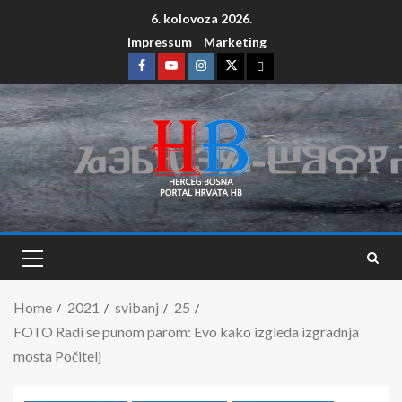
6. kolovoza 2026.
Impressum
Marketing
Home
2021
svibanj
25
FOTO Radi se punom parom: Evo kako izgleda izgradnja
mosta Počitelj