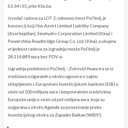
S3, S4 i S5, piše Klix.ba
Izvođač radova za LOT 2, odnosno most Počitelj, je
konzorcij koji čine Azvirt Limited Liability Company
(Azerbejdžan), Sinohydro Corporation Limited (Kina) i
Powerchina Roadbridge Group Co. Ltd. (Kina), a ukupna
vrijednost radova za izgradnju mosta Počitelj je
28.114.889 eura bez PDV-a.
Izgradnja poddionice Počitelj – Zvirovići financira se iz
sredstava osiguranih u okviru ugovora o zajmu
sklopljenom s Europskom investicijskom bankom (EIB) u
visini od 100 milijuna eura i bespovratnim sredstvima
Europske unije u visini od pet milijuna eura, koja su
osigurana u okviru Agende za povezivanje preko
Investicijskog okvira za Zapadni Balkan (WBIF).