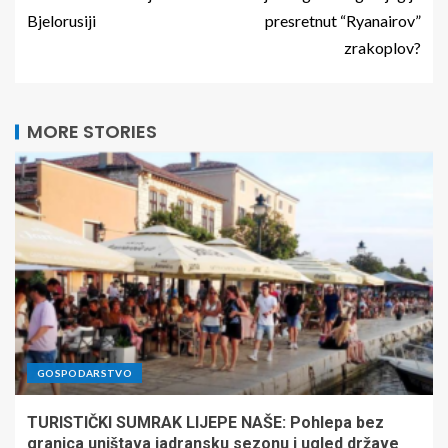
Bjelorusiji
presretnut “Ryanairov”
zrakoplov?
MORE STORIES
GOSPODARSTVO
TURISTIČKI SUMRAK LIJEPE NAŠE: Pohlepa bez
granica uništava jadransku sezonu i ugled države