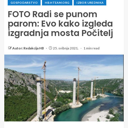
GOSPODARSTVO
HB.HTEAM.ORG
IZBOR UREDNIKA
FOTO Radi se punom
parom: Evo kako izgleda
izgradnja mosta Počitelj
Autor: Redakcija HB
25. svibnja 2021.
1 min read