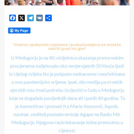
Facebook
X
Telegram
VK
Share
‘Unatoč opskurnim napisima i prešućivanjima ne možete
sakriti grad na gori’
U Međugorju je na 40. obljetnicu ukazanja prema nekim
procjenama sudjelovalo oko nevjerojatnih 50 tisuća ljudi
iz cijelog svijeta što je potpuno nadnaravno i neočekivano
u ovo pandemijsko vrijeme. Ipak, dio medija pa ni nekih
vjerskih nisu imali potrebu izvijestiti o čudu u Međugorju
koje se događalo posljednjih dana ali i punih 40 godina. To
je komentirao i poznati fra Mario Knezović, župnik,
novinar, voditelj poznate emisije Agape na Radio Mir
Međugorje. Njegovo raskrinkavanje istine prenosimo u
cijelosti.