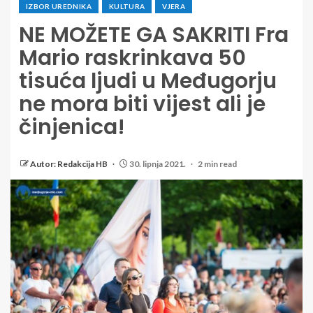
IZBOR UREDNIKA
KULTURA
VJERA
NE MOŽETE GA SAKRITI Fra
Mario raskrinkava 50
tisuća ljudi u Međugorju
ne mora biti vijest ali je
činjenica!
Autor: Redakcija HB
30. lipnja 2021.
2 min read