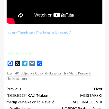
Izvor: Facebook Fra Mario Knezović
hb.hteam.org
Facebook
X
Telegram
VK
Share
40. obljetnica Gospinih ukazanja
fra Mario Knezović
Tags:
hb.hteam.org
Previous
Next
“DOBIO OTKAZ”Nakon
MOSTARSKI
medijske hajke dr. sc. Pavelić
GRADONAČELNIK
više nije dekan
KORDIĆ Razbojništvo u