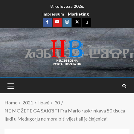
8. kolovoza 2026.
Impressum
Marketing
Home
2021
lipanj
30
NE MOŽETE GA SAKRITI Fra Mario raskrinkava 50 tisuća
ljudi u Međugorju ne mora biti vijest ali je činjenica!