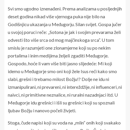
Svi smo ugodno iznenađeni. Prema analizama u posljednjih
deset godina nikad više vjernoga puka nije bilo na
Godišnjicu ukazanja u Međugorju. Silan svijet. Gospa jučer
u svojoj poruci reče: „Sotona je jak i svojim prevarama želi
odvesti što više srca od mog majčinskoga srca“. U tom
smislu je razumjeti one zlonamjerne koji su po nekim
portalima i inim medijima željeli zgaditi Međugorje.
Gospodo, hoće li vam više biti jasno slijedeće: Mi koji
idemo u Međugorje smo oni koji žele Isus reći kako smo
slabi, grešni i trebamo milost Božju!? Dolje ne idu ni
izmanipulirani, ni prevareni, ni intereždžije, ni influenceri, ni
naivci, ni primitivne neznalice, ni ruralni nazadnjaci itd. U
Međugorje idu grešnici i išli su grešnici koji su spoznali
ljubav Božju i nanovo počeli živjeti.
Stoga, čude napisi koji su voda na „mlin“ onih koji svakako