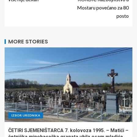
Mostaru povećano za 80
posto
MORE STORIES
IZBOR UREDNIKA
ČETIRI SJEMENIŠTARCA 7. kolovoza 1995. – Matići –
četnička minobacačka granata ubila osam mladića