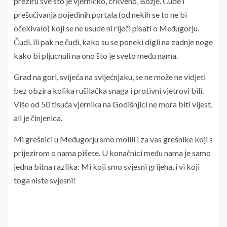
preziru sve što je vjerničko, crkveno, Božje. Čude i
prešućivanja pojedinih portala (od nekih se to ne bi
očekivalo) koji se ne usude ni riječi pisati o Međugorju.
Čudi, ili pak ne čudi, kako su se poneki digli na zadnje noge
kako bi pljucnuli na ono što je sveto među nama.
Grad na gori, svijeća na svijećnjaku, se ne može ne vidjeti
bez obzira kolika rušilačka snaga i protivni vjetrovi bili.
Više od 50 tisuća vjernika na Godišnjici ne mora biti vijest,
ali je činjenica.
Mi grešnici u Međugorju smo molili i za vas grešnike koji s
prijezirom o nama pišete. U konačnici među nama je samo
jedna bitna razlika: Mi koji smo svjesni grijeha, i vi koji
toga niste svjesni!