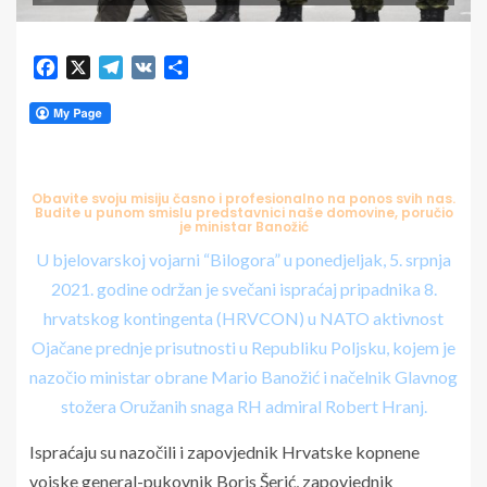
Facebook
X
Telegram
VK
Share
Obavite svoju misiju časno i profesionalno na ponos svih nas.
Budite u punom smislu predstavnici naše domovine, poručio
je ministar Banožić
U bjelovarskoj vojarni “Bilogora” u ponedjeljak, 5. srpnja
2021. godine održan je svečani ispraćaj pripadnika 8.
hrvatskog kontingenta (HRVCON) u NATO aktivnost
Ojačane prednje prisutnosti u Republiku Poljsku, kojem je
nazočio ministar obrane Mario Banožić i načelnik Glavnog
stožera Oružanih snaga RH admiral Robert Hranj.
Ispraćaju su nazočili i zapovjednik Hrvatske kopnene
vojske general-pukovnik Boris Šerić, zapovjednik