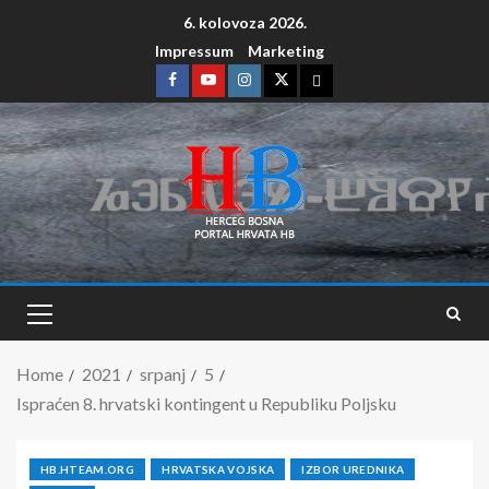
6. kolovoza 2026.
Impressum
Marketing
Home
2021
srpanj
5
Ispraćen 8. hrvatski kontingent u Republiku Poljsku
HB.HTEAM.ORG
HRVATSKA VOJSKA
IZBOR UREDNIKA