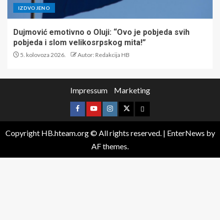
IZDVOJENO
Dujmović emotivno o Oluji: “Ovo je pobjeda svih
pobjeda i slom velikosrpskog mita!”
5. kolovoza 2026.
Autor: Redakcija HB
Impressum
Marketing
Copyright HB.hteam.org © All rights reserved.
|
EnterNews
by
AF themes.