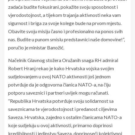
zadaća budite fokusirani, pokažite svoju sposobnost i
vjerodostojnost, a tijekom trajanja aktivnosti neka vam
sigurnost i briga za svoje kolege bude na prvom mjestu.
Obavite svoju misiju časno i profesionalno na ponos svih
nas. Budite u punom smislu predstavnici naše domovine!”,
poručio je ministar Banožić.
Načelnik Glavnog stožera Oružanih snaga RH admiral
Robert Hranj rekao je kako Hrvatska vojska svojim
sudjelovanjem u ovoj NATO aktivnosti još jednom
potvrđuje da je odgovorna članica NATO-a, na čiju
potporu saveznici i partneri uvijek mogu računati.
“Republika Hrvatska potvrđuje svoju solidarnost sa
saveznicama te vjerodostojnost i predanost ciljevima
Saveza. Hrvatska, zajedno s ostalim članicama NATO-a
koje sudjeluju u ovoj aktivnosti, primarno doprinosi
kredibilnosti i jedinstvu Saveza, doprinoseći kolektivnoj