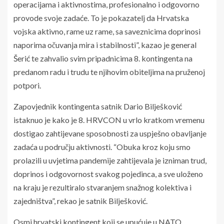
operacijama i aktivnostima, profesionalno i odgovorno
provode svoje zadaće. To je pokazatelj da Hrvatska
vojska aktivno, rame uz rame, sa saveznicima doprinosi
naporima očuvanja mira i stabilnosti”, kazao je general
Šerić te zahvalio svim pripadnicima 8. kontingenta na
predanom radu i trudu te njihovim obiteljima na pruženoj
potpori.
Zapovjednik kontingenta satnik Dario Bilješković
istaknuo je kako je 8. HRVCON u vrlo kratkom vremenu
dostigao zahtijevane sposobnosti za uspješno obavljanje
zadaća u području aktivnosti. “Obuka kroz koju smo
prolazili u uvjetima pandemije zahtijevala je izniman trud,
doprinos i odgovornost svakog pojedinca, a sve uloženo
na kraju je rezultiralo stvaranjem snažnog kolektiva i
zajedništva”, rekao je satnik Bilješković.
Osmi hrvatski kontingent koji se upućuje u NATO