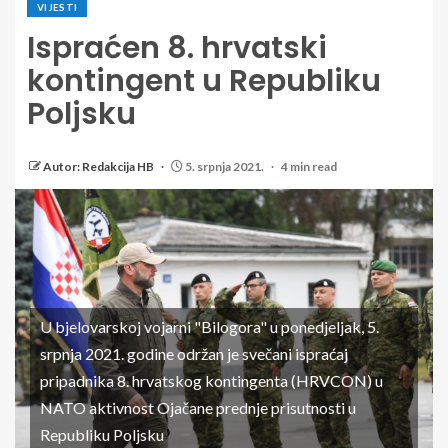
VIJESTI
Ispraćen 8. hrvatski
kontingent u Republiku
Poljsku
Autor: Redakcija HB
5. srpnja 2021.
4 min read
U bjelovarskoj vojarni "Bilogora" u ponedjeljak, 5.
srpnja 2021. godine održan je svečani ispraćaj
pripadnika 8. hrvatskog kontingenta (HRVCON) u
NATO aktivnost Ojačane prednje prisutnosti u
Republiku Poljsku