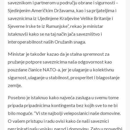
saveznikom i partnerom u području obrane i sigurnosti –
Sjedinjenim Američkim Državama, kao i sa prijateljima i
saveznicima iz Ujedinjene Kraljevine Velike Britanije i
Sjeverne Irske te iz Rumunjske”, rekao je ministar
istaknuvši kako se na taj način jača savezništvo i
interoperabilnost naših Oružanih snaga.
Ministar je također kazao da je stalna spremnost za
pružanje potpore saveznicima naša odgovornost kao
pouzdane članice NATO-a, jer je ulaganje u kolektivnu
sigurnost, ulaganje u stabilnost, prosperitet i blagostanje
zemlje.
Posebno je istaknuo kako najveća zasluga u svemu tome
pripada pripadnicima kontingenta bez kojih sve to ne bi
bilo moguće. “Vi ste najbolji veleposlanici naše domovine.
O vašem pristupu i radu ovisi kako će naši saveznici
percipirati našu vojsku, narod i domovinu. Zato u provedbi