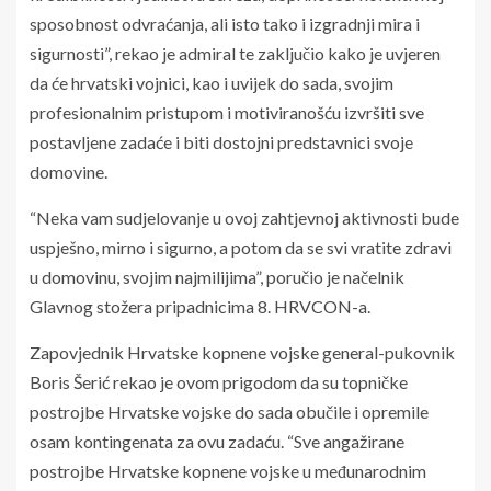
sposobnost odvraćanja, ali isto tako i izgradnji mira i
sigurnosti”, rekao je admiral te zaključio kako je uvjeren
da će hrvatski vojnici, kao i uvijek do sada, svojim
profesionalnim pristupom i motiviranošću izvršiti sve
postavljene zadaće i biti dostojni predstavnici svoje
domovine.
“Neka vam sudjelovanje u ovoj zahtjevnoj aktivnosti bude
uspješno, mirno i sigurno, a potom da se svi vratite zdravi
u domovinu, svojim najmilijima”, poručio je načelnik
Glavnog stožera pripadnicima 8. HRVCON-a.
Zapovjednik Hrvatske kopnene vojske general-pukovnik
Boris Šerić rekao je ovom prigodom da su topničke
postrojbe Hrvatske vojske do sada obučile i opremile
osam kontingenata za ovu zadaću. “Sve angažirane
postrojbe Hrvatske kopnene vojske u međunarodnim