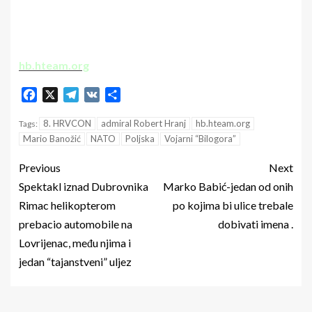
hb.hteam.org
Facebook
X
Telegram
VK
Share
8. HRVCON
admiral Robert Hranj
hb.hteam.org
Tags:
Mario Banožić
NATO
Poljska
Vojarni “Bilogora”
Previous
Next
Spektakl iznad Dubrovnika
Marko Babić-jedan od onih
Rimac helikopterom
po kojima bi ulice trebale
prebacio automobile na
dobivati imena .
Lovrijenac, među njima i
jedan “tajanstveni” uljez