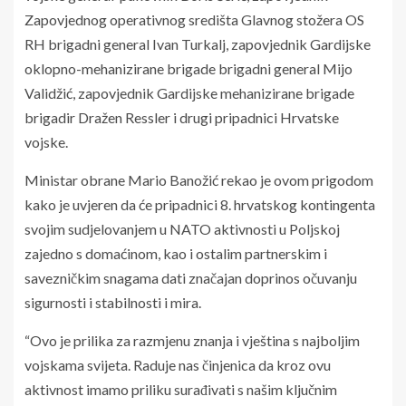
Zapovjednog operativnog središta Glavnog stožera OS
RH brigadni general Ivan Turkalj, zapovjednik Gardijske
oklopno-mehanizirane brigade brigadni general Mijo
Validžić, zapovjednik Gardijske mehanizirane brigade
brigadir Dražen Ressler i drugi pripadnici Hrvatske
vojske.
Ministar obrane Mario Banožić rekao je ovom prigodom
kako je uvjeren da će pripadnici 8. hrvatskog kontingenta
svojim sudjelovanjem u NATO aktivnosti u Poljskoj
zajedno s domaćinom, kao i ostalim partnerskim i
savezničkim snagama dati značajan doprinos očuvanju
sigurnosti i stabilnosti i mira.
“Ovo je prilika za razmjenu znanja i vještina s najboljim
vojskama svijeta. Raduje nas činjenica da kroz ovu
aktivnost imamo priliku surađivati s našim ključnim