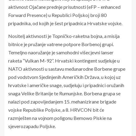
aktivnost Ojačane prednje prisutnosti (eFP – enhanced
Forward Presence) u Republici Poljskoj broji 80
pripadnika, od kojih je šest pripadnica Hrvatske vojske.
Nositelj aktivnosti je Topničko-raketna bojna, a misija
bitnice je pružanje vatrene potpore Borbenoj grupi.
Temeljno naoružanje je samohodni višecjevni lanser
raketa “Vulkan M-92”. Hrvatski kontingent sudjeluje u
NATO aktivnosti u sastavu međunarodne Borbene grupe
pod vodstvom Sjedinjenih Američkih Država, u kojoj uz
hrvatske i američke snage, sudjeluju i pripadnici oružanih
snaga Velike Britanije te Rumunjske. Borbena grupa se
nalazi pod zapovijedanjem 15. mehanizirane brigade
vojske Republike Poljske, a 8. HRVCON bit će
razmješten na vojnom poligonu Bemowo Piskie na
sjeverozapadu Poljske.