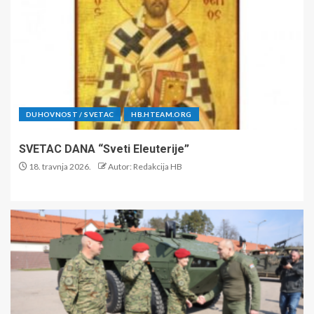
DUHOVNOST / SVETAC
HB.HTEAM.ORG
SVETAC DANA “Sveti Eleuterije”
18. travnja 2026.
Autor: Redakcija HB