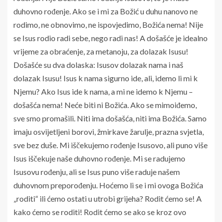
duhovno rođenje. Ako se i mi za Božić u duhu nanovo ne
rodimo, ne obnovimo, ne ispovjedimo, Božića nema! Nije
se Isus rodio radi sebe, nego radi nas! A došašće je idealno
vrijeme za obraćenje, za metanoju, za dolazak Isusu!
Došašće su dva dolaska: Isusov dolazak nama i naš
dolazak Isusu! Isus k nama sigurno ide, ali, idemo li mi k
Njemu? Ako Isus ide k nama, a mi ne idemo k Njemu –
došašća nema! Neće biti ni Božića. Ako se mimoiđemo,
sve smo promašili. Niti ima došašća, niti ima Božića. Samo
imaju osvijetljeni borovi, žmirkave žarulje, prazna svjetla,
sve bez duše. Mi iščekujemo rođenje Isusovo, ali puno više
Isus iščekuje naše duhovno rođenje. Mi se radujemo
Isusovu rođenju, ali se Isus puno više raduje našem
duhovnom preporođenju. Hoćemo li se i mi ovoga Božića
„roditi“ ili ćemo ostati u utrobi grijeha? Rodit ćemo se! A
kako ćemo se roditi! Rodit ćemo se ako se kroz ovo