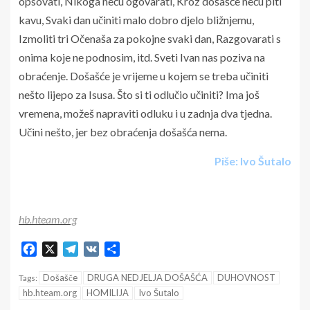
opsovati, Nikoga neću ogovarati, Kroz došašće neću piti
kavu, Svaki dan učiniti malo dobro djelo bližnjemu,
Izmoliti tri Očenaša za pokojne svaki dan, Razgovarati s
onima koje ne podnosim, itd. Sveti Ivan nas poziva na
obraćenje. Došašće je vrijeme u kojem se treba učiniti
nešto lijepo za Isusa. Što si ti odlučio učiniti? Ima još
vremena, možeš napraviti odluku i u zadnja dva tjedna.
Učini nešto, jer bez obraćenja došašća nema.
Piše: Ivo Šutalo
hb.hteam.org
Facebook
X
Telegram
VK
Share
Došašče
DRUGA NEDJELJA DOŠAŠĆA
DUHOVNOST
Tags:
hb.hteam.org
HOMILIJA
Ivo Šutalo