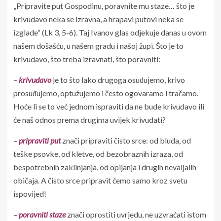
„Pripravite put Gospodinu, poravnite mu staze… što je
krivudavo neka se izravna, a hrapavi putovi neka se
izglade“ (Lk 3, 5-6). Taj Ivanov glas odjekuje danas u ovom
našem došašću, u našem gradu i našoj župi. Što je to
krivudavo, što treba izravnati, što poravniti:
–
krivudavo
je to što lako drugoga osuđujemo, krivo
prosuđujemo, optužujemo i često ogovaramo i tračamo.
Hoće li se to već jednom ispraviti da ne bude krivudavo ili
će naš odnos prema drugima uvijek krivudati?
–
pripraviti
put
znači pripraviti čisto srce: od bluda, od
teške psovke, od kletve, od bezobraznih izraza, od
bespotrebnih zaklinjanja, od opijanja i drugih nevaljalih
običaja. A čisto srce pripravit ćemo samo kroz svetu
ispovijed!
–
poravniti
staze
znači oprostiti uvrjedu, ne uzvraćati istom