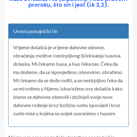
proroku, što on i jest (Lk 3,2).
Uvod u pokajnički čin
Vrijeme došašća je vrijeme duhovne obnove,
obraćenja, molitve i nestrpljivog iščekivanja Isusova
dolaska. Mi čekamo Isusa, a Isus čeka nas. Čeka da
mu dođemo, da se ispovjedimo, obnovimo, obratimo.
Mi čekamo da se dođe roditi, a on nestrpljivo čeka da
se mi rodimo u Njemu. Iskoristimo ovo došašće kako
bismo se duhovno obnovili i doživjeli svoje novo
duhovno rođenje kroz božićnu svetu ispovijed i kroz
svete mise u kojima se uvijek susrećemo s Isusom.