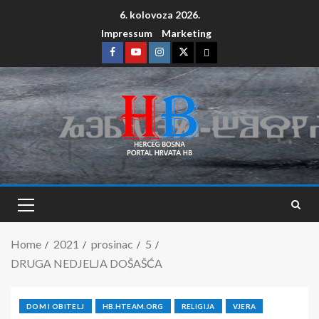
6. kolovoza 2026.
Impressum
Marketing
Home
2021
prosinac
5
DRUGA NEDJELJA DOŠAŠĆA
DOM I OBITELJ
HB.HTEAM.ORG
RELIGIJA
VJERA