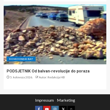
DOMOVINSKI RAT
PODSJETNIK Od balvan-revolucije do poraza
5. kolovoza 2026.
Autor: Redakcija HB
Impressum
Marketing