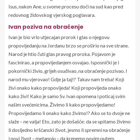
Isus, nakon Ane, u svome procesu doći na sud kao pred
redovnog židovskog vjerskog poglavara.
Ivan poziva na obraćenje
Ivan je bio vrlo utjecajan prorok i glas o njegovu
propovijedanju na Jordanu brzo se proširio na sve strane.
Narod je htio čuti glas pravog proroka. Pojavom je
fascinirao, a propovijedanjem osvajao. Isposnički je i
pokornički živio, grijeh osuđivao, na obraćenje pozivao. I
narod mu vjerovao! Gdje ja taj!? Takav nam treba! Koji
živi onako kako propovijeda! Koji propovijeda onako
kako živi! Kako je samo Sv. Ivan opomena i poticaj svim
našim svećenicima. Živimo li kako propovijedamo!
Propovijedamo li onako kako živimo!? Ako se to dvoje ne
slaže – ne valja! Eto, zato je došašće: da se upitamo živimo
li dosljedno kršćanski život, jesmo li spremni na obraćenje
i novi život – metanoju – da krenemo novim putem,