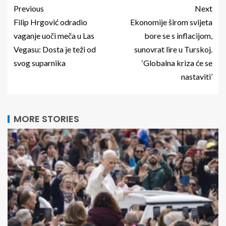
Previous
Next
Filip Hrgović odradio
Ekonomije širom svijeta
vaganje uoči meča u Las
bore se s inflacijom,
Vegasu: Dosta je teži od
sunovrat lire u Turskoj.
svog suparnika
‘Globalna kriza će se
nastaviti’
MORE STORIES