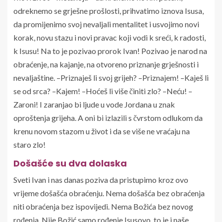
odreknemo se grješne prošlosti, prihvatimo iznova Isusa,
da promijenimo svoj nevaljali mentalitet i usvojimo novi
korak, novu stazu i novi pravac koji vodi k sreći, k radosti,
k Isusu! Na to je pozivao prorok Ivan! Pozivao je narod na
obraćenje, na kajanje, na otvoreno priznanje grješnosti i
nevaljaštine. –Priznaješ li svoj grijeh? –Priznajem! –Kaješ li
se od srca? –Kajem! –Hoćeš li više činiti zlo? –Neću! –
Zaroni! I zaranjao bi ljude u vode Jordana u znak
oproštenja grijeha. A oni bi izlazili s čvrstom odlukom da
krenu novom stazom u život i da se više ne vraćaju na
staro zlo!
Došašće su dva dolaska
Sveti Ivan i nas danas poziva da pristupimo kroz ovo
vrijeme došašća obraćenju. Nema došašća bez obraćenja
niti obraćenja bez ispovijedi. Nema Božića bez novog
rođenja. Nije Božić samo rođenje Isusovo, to je i naše