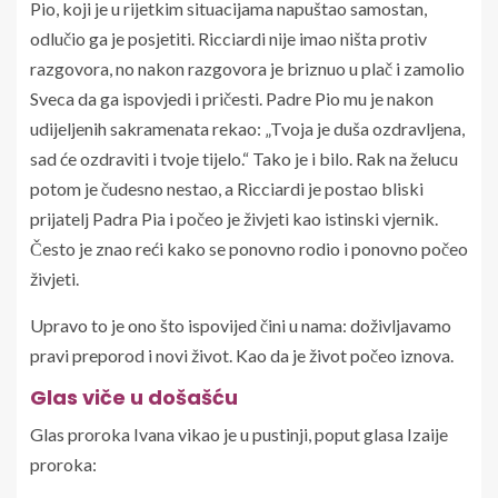
Pio, koji je u rijetkim situacijama napuštao samostan,
odlučio ga je posjetiti. Ricciardi nije imao ništa protiv
razgovora, no nakon razgovora je briznuo u plač i zamolio
Sveca da ga ispovjedi i pričesti. Padre Pio mu je nakon
udijeljenih sakramenata rekao: „Tvoja je duša ozdravljena,
sad će ozdraviti i tvoje tijelo.“ Tako je i bilo. Rak na želucu
potom je čudesno nestao, a Ricciardi je postao bliski
prijatelj Padra Pia i počeo je živjeti kao istinski vjernik.
Često je znao reći kako se ponovno rodio i ponovno počeo
živjeti.
Upravo to je ono što ispovijed čini u nama: doživljavamo
pravi preporod i novi život. Kao da je život počeo iznova.
Glas viče u došašću
Glas proroka Ivana vikao je u pustinji, poput glasa Izaije
proroka: