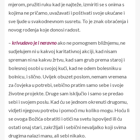
mjerom, pružiti ruku kad je najteže, izmiriti se s onima s
kojima ne pričamo, uvažavati i poštivati svoje ukućane i
sve ljude u svakodnevnom susretu. To je znak obraćenja i
novog rođenja koje donosi radost.
–
krivudavo
je
i
neravno
ako ne pomognem bližnjemu, ne
sudjelujem ni u kakvoj karitativnoj akciji, kad nisam
spreman ni na kakvu žrtvu, kad sam grub prema staroj i
bolesnoj osobi u svojoj kući, kad ne odem bolesniku u
bolnicu, i slično. Uvijek obuzet poslom, nemam vremena
za čovjeka u potrebi, sebično pratim samo sebe i svoje
životne projekte. Druge sam isključio i samo se predao
sebi i svojem poslu. Kad ću se jednom okrenuti drugomu,
vidjeti njegovu potrebu i pomoći mu koliko mogu. Hoću li
se ovoga Božića obratiti i otići na svetu ispovijed ili ću
ostati onaj stari, zakržljali i sebični nevaljalko koji svima
drugima nalazi manu, ali sebi nikako.