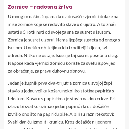
Zornice – radosna žrtva
U mnogim našim župama kroz došašće vjernici dolaze na
mise zornice koje se redovito slave u 6 ujutro. A to znači
ustati u 5 i otkinuti od svojega sna za susret s Isusom.
Zornica je susret u zoru! Nema ljepšeg susreta od onoga s
Isusom. U nekim obiteljima idu i roditelji i djeca, svi
odreda. Nitko ne ostaje. Isusu je taj susret posebno drag.
Napose kada vjernici zornicu koriste za svetu ispovijed,
za obraćenje, za pravu duhovnu obnovu.
Jedan je župnik prva dva-tri jutra zornica u svojoj župi
stavio u jednu veliku košaru nekoliko stotina papirića s
tekstom. Košaru s papirićima je stavio na dno crkve. Pri
izlazu bi svatko uzimao jedan papirić i kroz došašće
izvršio ono što na papiriću piše. A bili su razni tekstovi:
Svaki dan ću izmoliti krunicu, Kroz došašće ni jednom