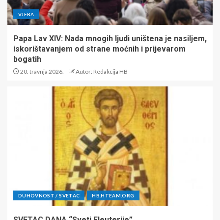
VJERA
Papa Lav XIV: Nada mnogih ljudi uništena je nasiljem,
iskorištavanjem od strane moćnih i prijevarom
bogatih
20. travnja 2026.
Autor: Redakcija HB
DUHOVNOST / SVETAC
HB.HTEAM.ORG
SVETAC DANA “Sveti Eleuterije”