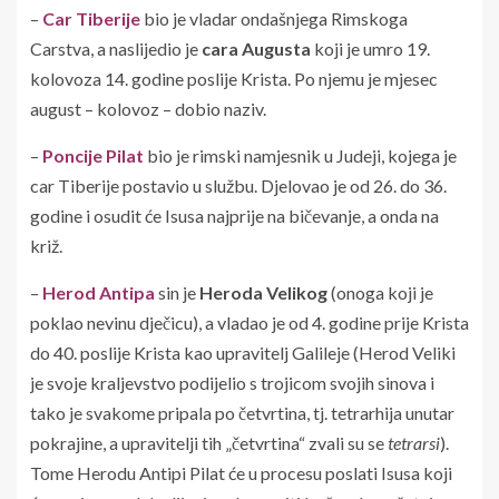
–
Car Tiberije
bio je vladar ondašnjega Rimskoga
Carstva, a naslijedio je
cara Augusta
koji je umro 19.
kolovoza 14. godine poslije Krista. Po njemu je mjesec
august – kolovoz – dobio naziv.
–
Poncije Pilat
bio je rimski namjesnik u Judeji, kojega je
car Tiberije postavio u službu. Djelovao je od 26. do 36.
godine i osudit će Isusa najprije na bičevanje, a onda na
križ.
–
Herod Antipa
sin je
Heroda Velikog
(onoga koji je
poklao nevinu dječicu), a vladao je od 4. godine prije Krista
do 40. poslije Krista kao upravitelj Galileje (Herod Veliki
je svoje kraljevstvo podijelio s trojicom svojih sinova i
tako je svakome pripala po četvrtina, tj. tetrarhija unutar
pokrajine, a upravitelji tih „četvrtina“ zvali su se
tetrarsi
).
Tome Herodu Antipi Pilat će u procesu poslati Isusa koji