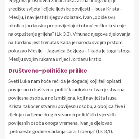
Njegova je osnovna zadaća ukazati na onoga koji je
središte svijeta i cijele ljudske povijesti – Isusa Krista –
Mesiju, i navijestiti njegov dolazak. Ivan „obiđe svu
okolicu jordansku propovijedajući obraćeničko krštenje
na otpuštenje grijeha“ (Lk 3,3). Vrhunac njegova djelovanja
na Jordanu jest trenutak kada je narodu svojim prstom
pokazao Mesiju – Jaganjca Božjega – i kada je toga istoga
Mesiju svojim rukama u rijeci Jordanu krstio.
Društveno-političke prilike
Sveti Luka nam hoće reći da je događaj koji želi opisati
povijesno i društveno-politički uokviren. Ivan je stvarna
povijesna osoba, a ne izmišljena, koji naviješta Isusa
Krista, također stvarnu povijesnu osobu, a obojica žive i
djeluju u vrijeme drugih stvarnih političkih i vjerskih
povijesnih osoba onoga vremena. Ivan je djelovao
„petnaeste godine vladanja cara Tiberija“ (Lk 3,1).