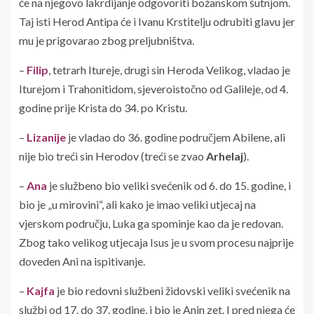
će na njegovo lakrdijanje odgovoriti božanskom šutnjom.
Taj isti Herod Antipa će i Ivanu Krstitelju odrubiti glavu jer
mu je prigovarao zbog preljubništva.
–
Filip
, tetrarh Itureje, drugi sin Heroda Velikog, vladao je
Iturejom i Trahonitidom, sjeveroistočno od Galileje, od 4.
godine prije Krista do 34. po Kristu.
–
Lizanije
je vladao do 36. godine područjem Abilene, ali
nije bio treći sin Herodov (treći se zvao
Arhelaj
).
–
Ana
je službeno bio veliki svećenik od 6. do 15. godine, i
bio je „u mirovini“, ali kako je imao veliki utjecaj na
vjerskom području, Luka ga spominje kao da je redovan.
Zbog tako velikog utjecaja Isus je u svom procesu najprije
doveden Ani na ispitivanje.
–
Kajfa
je bio redovni službeni židovski veliki svećenik na
službi od 17. do 37. godine, i bio je Anin zet. I pred njega će