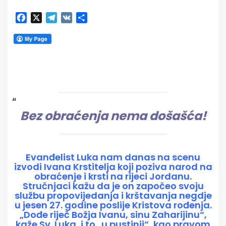
Facebook
X
Telegram
VK
Share
Bez obraćenja nema došašća!
Evanđelist Luka nam danas na scenu
izvodi Ivana Krstitelja koji poziva narod na
obraćenje i krsti na rijeci Jordanu.
Stručnjaci kažu da je on započeo svoju
službu propovijedanja i krštavanja negdje
u jesen 27. godine poslije Kristova rođenja.
„Dođe riječ Božja Ivanu, sinu Zaharijinu“,
kaže Sv. Luka, i to „u pustinji“, kao pravom