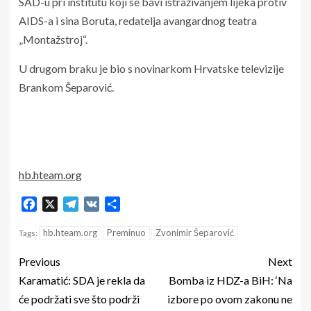
SAD-u pri institutu koji se bavi istraživanjem lijeka protiv
AIDS-a i sina Boruta, redatelja avangardnog teatra
„Montažstroj“.
U drugom braku je bio s novinarkom Hrvatske televizije
Brankom Šeparović.
hb.hteam.org
Facebook
X
Telegram
VK
Share
hb.hteam.org
Preminuo
Zvonimir Šeparović
Tags:
Previous
Next
Karamatić: SDA je rekla da
Bomba iz HDZ-a BiH: ‘Na
će podržati sve što podrži
izbore po ovom zakonu ne