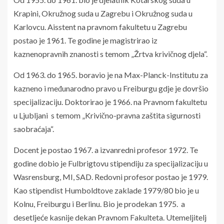
Krapini, Okružnog suda u Zagrebu i Okružnog suda u
Karlovcu. Aisstent na pravnom fakultetu u Zagrebu
postao je 1961. Te godine je magistrirao iz
kaznenopravnih znanosti s temom „Žrtva krivičnog djela“.
Od 1963. do 1965. boravio je na Max-Planck-Institutu za
kazneno i međunarodno pravo u Freiburgu gdje je dovršio
specijalizaciju. Doktorirao je 1966. na Pravnom fakultetu
u Ljubljani s temom „Krivično-pravna zaštita sigurnosti
saobraćaja“.
Docent je postao 1967. a izvanredni profesor 1972. Te
godine dobio je Fulbrigtovu stipendiju za specijalizaciju u
Wasrensburg, MI, SAD. Redovni profesor postao je 1979.
Kao stipendist Humboldtove zaklade 1979/80 bio je u
Kolnu, Freiburgu i Berlinu. Bio je prodekan 1975. a
desetljeće kasnije dekan Pravnom Fakulteta. Utemeljitelj