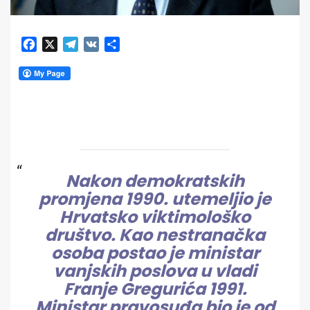
Facebook
X
Telegram
VK
Share
Nakon demokratskih
promjena 1990. utemeljio je
Hrvatsko viktimološko
društvo. Kao nestranačka
osoba postao je ministar
vanjskih poslova u vladi
Franje Gregurića 1991.
Ministar pravosuđa bio je od