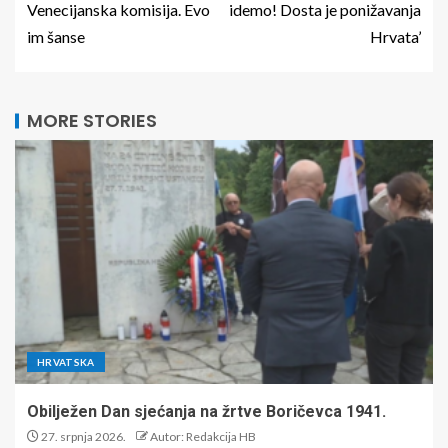
Venecijanska komisija. Evo
idemo! Dosta je ponižavanja
im šanse
Hrvata’
MORE STORIES
HRVATSKA
Obilježen Dan sjećanja na žrtve Boričevca 1941.
27. srpnja 2026.
Autor: Redakcija HB