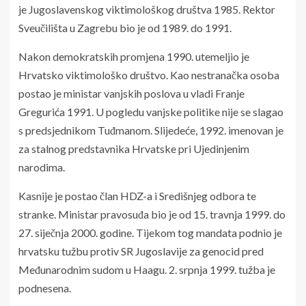
je Jugoslavenskog viktimološkog društva 1985. Rektor
Sveučilišta u Zagrebu bio je od 1989. do 1991.
Nakon demokratskih promjena 1990. utemeljio je
Hrvatsko viktimološko društvo. Kao nestranačka osoba
postao je ministar vanjskih poslova u vladi Franje
Gregurića 1991. U pogledu vanjske politike nije se slagao
s predsjednikom Tuđmanom. Slijedeće, 1992. imenovan je
za stalnog predstavnika Hrvatske pri Ujedinjenim
narodima.
Kasnije je postao član HDZ-a i Središnjeg odbora te
stranke. Ministar pravosuđa bio je od 15. travnja 1999. do
27. siječnja 2000. godine. Tijekom tog mandata podnio je
hrvatsku tužbu protiv SR Jugoslavije za genocid pred
Međunarodnim sudom u Haagu. 2. srpnja 1999. tužba je
podnesena.