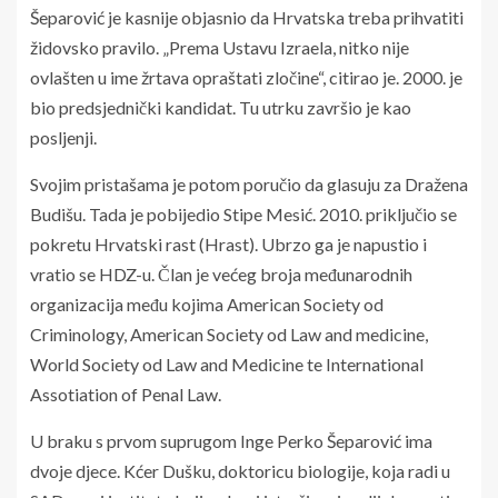
Šeparović je kasnije objasnio da Hrvatska treba prihvatiti
židovsko pravilo. „Prema Ustavu Izraela, nitko nije
ovlašten u ime žrtava opraštati zločine“, citirao je. 2000. je
bio predsjednički kandidat. Tu utrku završio je kao
posljenji.
Svojim pristašama je potom poručio da glasuju za Dražena
Budišu. Tada je pobijedio Stipe Mesić. 2010. priključio se
pokretu Hrvatski rast (Hrast). Ubrzo ga je napustio i
vratio se HDZ-u. Član je većeg broja međunarodnih
organizacija među kojima American Society od
Criminology, American Society od Law and medicine,
World Society od Law and Medicine te International
Assotiation of Penal Law.
U braku s prvom suprugom Inge Perko Šeparović ima
dvoje djece. Kćer Dušku, doktoricu biologije, koja radi u