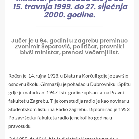
15. travnja 1999. do 27. siječnja
2000. godine.
Jučer je u 94. godini u Zagrebu preminuo
Zvonimir Šeparović, političar, pravnik i
bivši ministar, prenosi Večernji list.
Rođen je 14. rujna 1928. u Blatu na Korčuli gdje je završio
osnovnu školu. Gimnaziju je pohađao u Dubrovniku i Splitu
gdje je maturirao 1947. Iste godine upisao se na Pravni
fakultet u Zagrebu. Tijekom studija radio je kao novinar u
Studentskom listu i na Radio zagrebu. Diplomirao je 1953.
Po završetku fakulteta radio je nekoliko godina u
pravosuđu.
Od 1955. do 1961. bio je djelatnik Kotarskog suda u