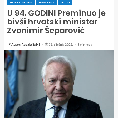
HB.HTEAM.ORG
HRVATSKA
NOVO
U 94. GODINI Preminuo je
bivši hrvatski ministar
Zvonimir Šeparović
Autor: Redakcija HB
31. siječnja 2022.
3 min read