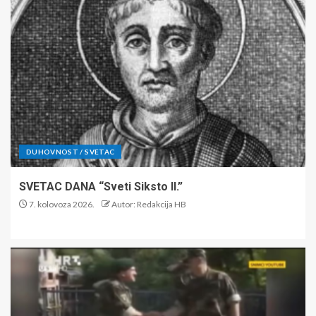
DUHOVNOST / SVETAC
SVETAC DANA “Sveti Siksto II.”
7. kolovoza 2026.
Autor: Redakcija HB