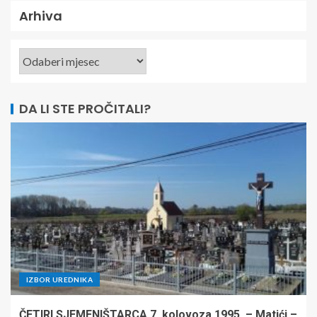
Arhiva
DA LI STE PROČITALI?
IZBOR UREDNIKA
ČETIRI SJEMENIŠTARCA 7. kolovoza 1995. – Matići –