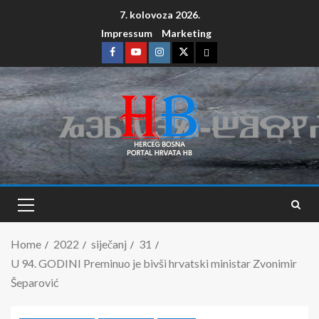
7. kolovoza 2026.
Impressum
Marketing
Home
2022
siječanj
31
U 94. GODINI Preminuo je bivši hrvatski ministar Zvonimir
Šeparović