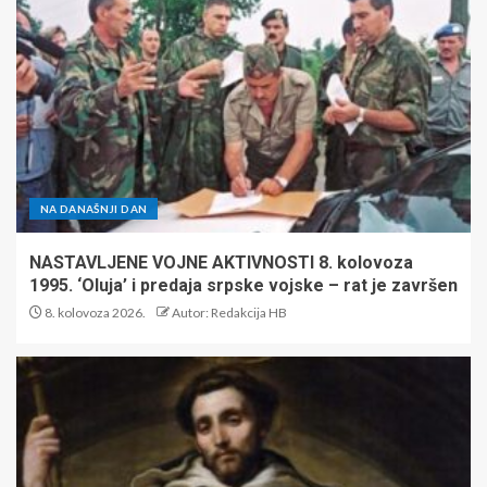
NA DANAŠNJI DAN
NASTAVLJENE VOJNE AKTIVNOSTI 8. kolovoza
1995. ‘Oluja’ i predaja srpske vojske – rat je završen
8. kolovoza 2026.
Autor: Redakcija HB