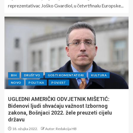
reprezentativac Joško Gvardiol, u četvrtfinalu Europske...
BIH
DRUŠTVO
GOSTI KOMENTATORI
KULTURA
NOVO
POLITIKA
POVJEST
UGLEDNI AMERIČKI ODVJETNIK MIŠETIĆ:
Bidenovi ljudi shvaćaju važnost Izbornog
zakona, Bošnjaci 2022. žele preuzeti cijelu
državu
18. ožujka 2022.
Autor: Redakcija HB