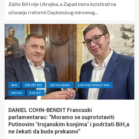
Zašto BiH nije Ukrajina, a Zapad mora inzistirati na
očuvanju i reformi Daytonskog mirovnog...
BIH
DRUŠTVO
IZDVOJENO
LOPOVI I POLITIKA
NOVO
SVIJET
DANIEL COHN-BENDIT Francuski
parlamentarac: “Moramo se suprotstaviti
Putinovim ‘trojanskim konjima‘ i podržati BiH,a
ne čekati da bude prekasno”