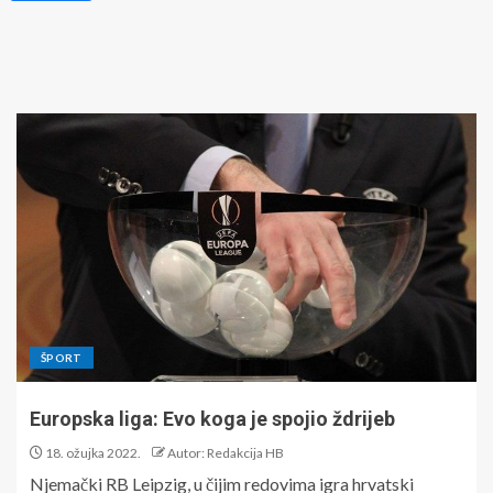
ŠPORT
Europska liga: Evo koga je spojio ždrijeb
18. ožujka 2022.
Autor: Redakcija HB
Njemački RB Leipzig, u čijim redovima igra hrvatski