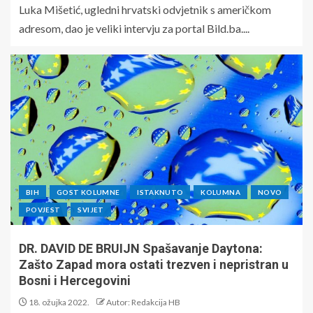
Luka Mišetić, ugledni hrvatski odvjetnik s američkom
adresom, dao je veliki intervju za portal Bild.ba....
BIH
GOST KOLUMNE
ISTAKNUTO
KOLUMNA
NOVO
POVJEST
SVIJET
DR. DAVID DE BRUIJN Spašavanje Daytona:
Zašto Zapad mora ostati trezven i nepristran u
Bosni i Hercegovini
18. ožujka 2022.
Autor: Redakcija HB