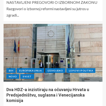
NASTAVLJENI PREGOVORI O IZBORNOM ZAKONU
Razgovori o izbornoj reformi nastavljeni su jutros u
zgradi...
BIH
EUROPSKA UNIJA
IZDVOJENO
LOPOVI I POLITIKA
NOVO
SVIJET
Dva HDZ-a inzistiraju na očuvanju Hrvata u
Predsjedništvu, suglasna i Venecijanska
komisija