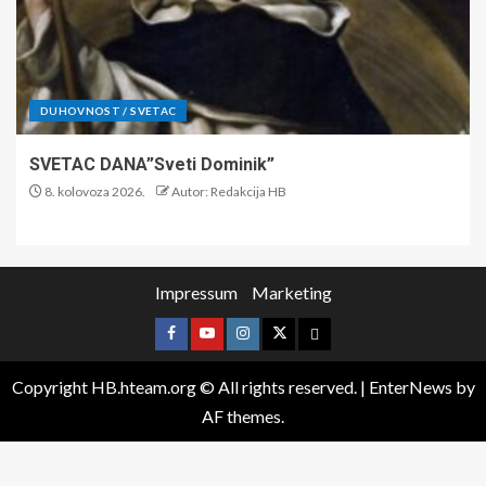
DUHOVNOST / SVETAC
SVETAC DANA”Sveti Dominik”
8. kolovoza 2026.
Autor: Redakcija HB
Impressum
Marketing
Copyright HB.hteam.org © All rights reserved.
|
EnterNews
by
AF themes.