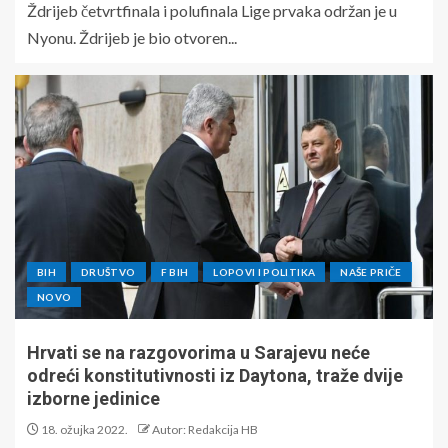
Ždrijeb četvrtfinala i polufinala Lige prvaka održan je u
Nyonu. Ždrijeb je bio otvoren...
BIH
DRUŠTVO
F BIH
LOPOVI I POLITIKA
NAŠE PRIČE
NOVO
Hrvati se na razgovorima u Sarajevu neće
odreći konstitutivnosti iz Daytona, traže dvije
izborne jedinice
18. ožujka 2022.
Autor: Redakcija HB