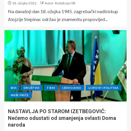
18. ožujka 2022.
Autor: Redakcija HB
Na današnji dan 18. ožujka 1945. zagrebački nadbiskup
Alojzije Stepinac održao je znamenitu propovijed...
BIH
DRUŠTVO
F BIH
IZDVOJENO
LOPOVI I POLITIKA
NAŠE PRIČE
NASTAVLJA PO STAROM IZETBEGOVIĆ:
Nećemo odustati od smanjenja ovlasti Doma
naroda