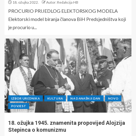
18. ožujka 2022.
Autor: Redakcija HB
PROCURIO PRIJEDLOG ELEKTORSKOG MODELA
Elektorski model biranja članova BiH Predsjedništva koji
je procurio u...
IZBOR UREDNIKA
KULTURA
NA DANAŠNJI DAN
NOVO
POVJEST
18. ožujka 1945. znamenita propovijed Alojzija
Stepinca o komunizmu