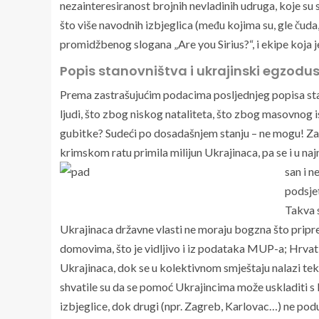
nezainteresiranost brojnih nevladinih udruga, koje su 
što više navodnih izbjeglica (među kojima su, gle čuda
promidžbenog slogana „Are you Sirius?“, i ekipe koja je
Popis stanovništva i ukrajinski egzodu
Prema zastrašujućim podacima posljednjeg popisa sta
ljudi, što zbog niskog nataliteta, što zbog masovnog 
gubitke? Sudeći po dosadašnjem stanju – ne mogu! Za r
krimskom ratu primila milijun Ukrajinaca, pa se i u naj
san
i n
podsjet
Takva s
Ukrajinaca državne vlasti ne moraju bogzna što pripre
domovima, što je vidljivo i iz podataka MUP-a; Hrvati
Ukrajinaca, dok se u kolektivnom smještaju nalazi tek t
shvatile su da se pomoć Ukrajincima može uskladiti s 
izbjeglice, dok drugi (npr. Zagreb, Karlovac…) ne pod