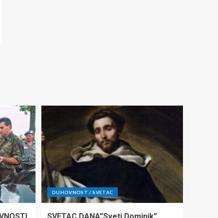
DUHOVNOST / SVETAC
VNOSTI
SVETAC DANA”Sveti Dominik”