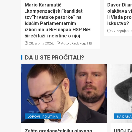
Mario Karamatić
Davor Dija
„kompenzacijski“kandidat
olakšava v
tzv“hrvatske petorke“ na
li Vlada pr
idućim Parlamentarnim
iskustvo?
izborima u BiH napao HSP BiH
27. srpnja 20
šireći laži i neistine o njoj
28. srpnja 2026.
Autor: Redakcija HB
DA LI STE PROČITALI?
LOPOVI I POLITIKA
NA DANA
Zašto gradonačelniku glavnog
UBOJIC