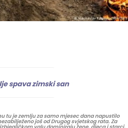
lje spava zimski san
u tu je zemlju za samo mjesec dana napustilo
 nezabilježeno još od Drugog svjetskog rata. Za
zbjegličkom valu dominiraju žene, djeca i starci,