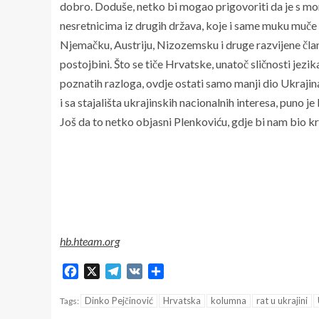
dobro. Doduše, netko bi mogao prigovoriti da je s mor
nesretnicima iz drugih država, koje i same muku muče s
Njemačku, Austriju, Nizozemsku i druge razvijene člani
postojbini. Što se tiče Hrvatske, unatoč sličnosti jezi
poznatih razloga, ovdje ostati samo manji dio Ukrajina
i sa stajališta ukrajinskih nacionalnih interesa, puno j
Još da to netko objasni Plenkoviću, gdje bi nam bio kr
hb.hteam.org
Facebook
X
Telegram
VK
Share
Dinko Pejčinović
Hrvatska
kolumna
rat u ukrajini
Tags: