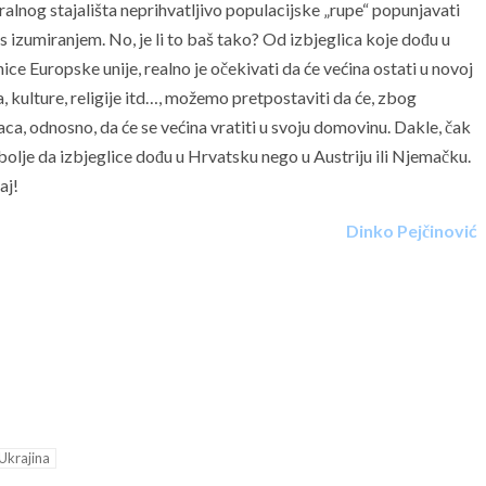
alnog stajališta neprihvatljivo populacijske „rupe“ popunjavati
 izumiranjem. No, je li to baš tako? Od izbjeglica koje dođu u
ce Europske unije, realno je očekivati da će većina ostati u novoj
ka, kulture, religije itd…, možemo pretpostaviti da će, zbog
ca, odnosno, da će se većina vratiti u svoju domovinu. Dakle, čak
e bolje da izbjeglice dođu u Hrvatsku nego u Austriju ili Njemačku.
aj!
Dinko Pejčinović
Ukrajina