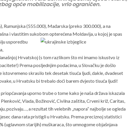
zbog opće mobilizacije, vrlo ograničen.
una), Rumunjska (555.000), Mađarska (preko 300.000), a na
šna i vlastitim sukobom opterećena Moldavija, u kojoj je spas
niju usporedbu
a,
anašnjoj Hrvatskoj (s tom razlikom što mi imamo iskustvo iz
acitete!) Prema posljednjim podacima, u Slovačku je došlo
e istovremeno skrasilo tek desetak tisuća ljudi, dakle, dvadeset
lovake, u Hrvatsku bi trebalo doći barem dvjesto tisuća ljudi!
va priopćavanja uporno trube o tome kako je naša država iskazala
enković, Vlada, Božinović, Civilna zaštita, Crveni križ, Caritas,
ju, pozivaju…, a rezultat tih velebnih „napora“ najbolje se ogleda
jesec dana rata pristigli u Hrvatsku. Prema preciznoj statistici
% (uglavnom starijih) muškaraca, što umnogome objašnjava