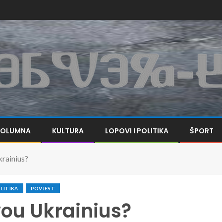
KOLUMNA
KULTURA
LOPOVI I POLITIKA
ŠPORT
krainius?
LITIKA
POVJEST
you Ukrainius?