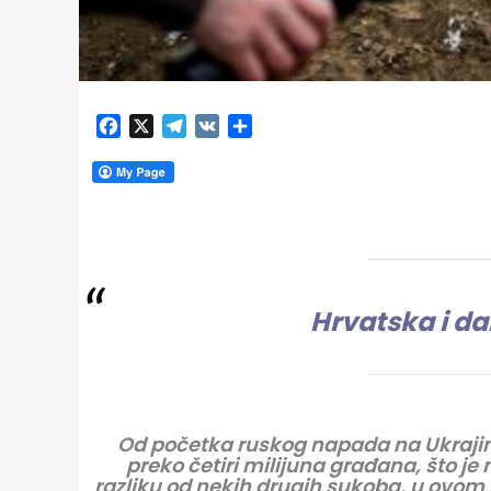
Facebook
X
Telegram
VK
Share
Hrvatska i da
O
d početka ruskog napada na Ukrajin
preko četiri milijuna građana, što je
razliku od nekih drugih sukoba, u ovom i