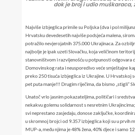
dok je broj i udio muškaraca, 
Najviše izbjeglica primile su Poljska (dva i pol milij
Hrvatsku devedesetih najviše podsjeća malena, siroma
potražilo nevjerojatnih 375.000 Ukrajinaca. Za ozbilj
najbolje je ipak uzeti Slovačku, koja veličinom teritorij
stanovništvom i razvijenošću u potpunosti odgovara d
Domovinskog rata i neusporedivo veće smještajne kap
preko 250 tisuća izbjeglica iz Ukrajine. U Hrvatskoj s
pet puta manje!!! Drugim riječima, da bismo „stigli“ S
Unatoč vrlo jasnim pokazateljima, političari i sredst
nekakvu golemu solidarnost s nesretnim Ukrajincima; Pl
svi neprestano zasjedaju, donose zaključke, koordinira
u skromnoj brojci od 9.357 izbjeglica koji su u prvih m
MUP-a, među njima je 48% žena, 40% djece i samo 12