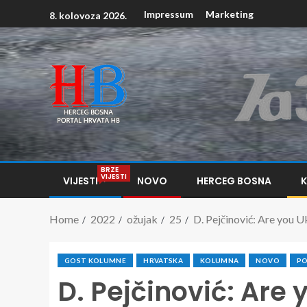
Impressum
Marketing
8. kolovoza 2026.
BRZE
VIJESTI
VIJESTI
NOVO
HERCEG BOSNA
Home
2022
ožujak
25
D. Pejčinović: Are you U
GOST KOLUMNE
HRVATSKA
KOLUMNA
NOVO
PO
D. Pejčinović: Are 