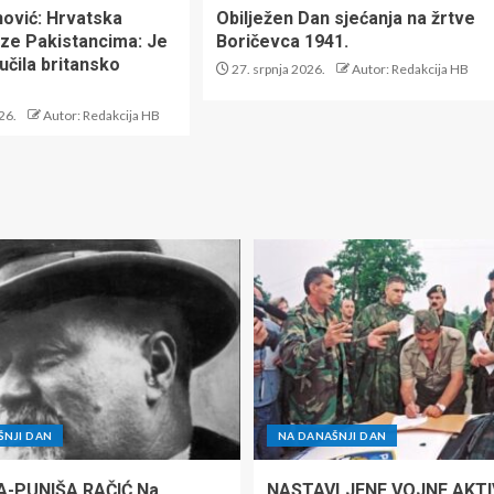
nović: Hrvatska
Obilježen Dan sjećanja na žrtve
ize Pakistancima: Je
Boričevca 1941.
oučila britansko
27. srpnja 2026.
Autor: Redakcija HB
26.
Autor: Redakcija HB
ŠNJI DAN
NA DANAŠNJI DAN
A-PUNIŠA RAČIĆ Na
NASTAVLJENE VOJNE AKTI