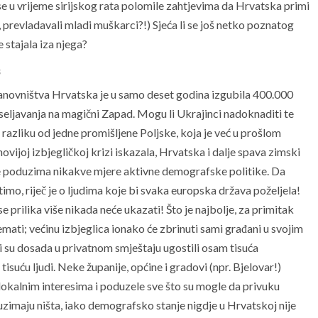
se u vrijeme sirijskog rata polomile zahtjevima da Hrvatska primi
, prevladavali mladi muškarci?!) Sjeća li se još netko poznatog
 stajala iza njega?
s
novništva Hrvatska je u samo deset godina izgubila 400.000
iseljavanja na magični Zapad. Mogu li Ukrajinci nadoknaditi te
azliku od jedne promišljene Poljske, koja je već u prošlom
novijoj izbjegličkoj krizi iskazala, Hrvatska i dalje spava zimski
e poduzima nikakve mjere aktivne demografske politike. Da
imo, riječ je o ljudima koje bi svaka europska država poželjela!
e prilika više nikada neće ukazati! Što je najbolje, za primitak
mati; većinu izbjeglica ionako će zbrinuti sami građani u svojim
 su dosada u privatnom smještaju ugostili osam tisuća
isuću ljudi. Neke županije, općine i gradovi (npr. Bjelovar!)
lokalnim interesima i poduzele sve što su mogle da privuku
uzimaju ništa, iako demografsko stanje nigdje u Hrvatskoj nije