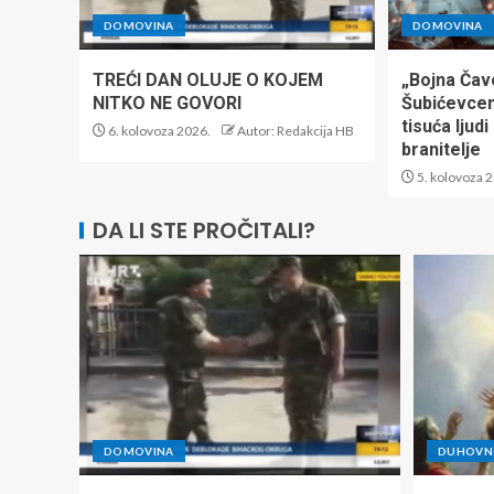
DOMOVINA
DOMOVINA
TREĆI DAN OLUJE O KOJEM
„Bojna Čav
NITKO NE GOVORI
Šubićevce
tisuća ljud
6. kolovoza 2026.
Autor: Redakcija HB
branitelje
5. kolovoza 
DA LI STE PROČITALI?
DOMOVINA
DUHOVNO