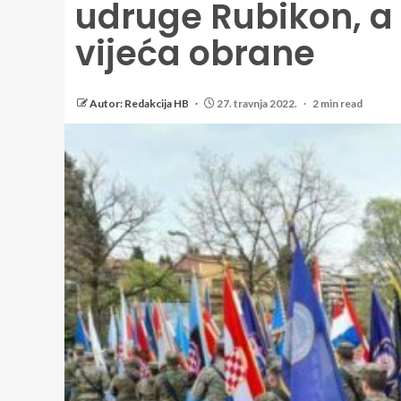
udruge Rubikon, a 
vijeća obrane
Autor: Redakcija HB
27. travnja 2022.
2 min read