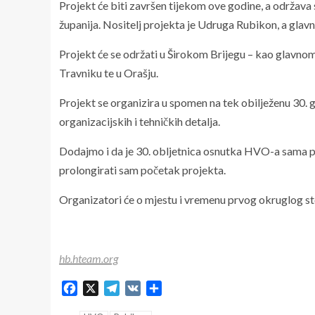
Projekt će biti završen tijekom ove godine, a održava
županija. Nositelj projekta je Udruga Rubikon, a glavni
Projekt će se održati u Širokom Brijegu – kao glavn
Travniku te u Orašju.
Projekt se organizira u spomen na tek obilježenu 30.
organizacijskih i tehničkih detalja.
Dodajmo i da je 30. obljetnica osnutka HVO-a sama po 
prolongirati sam početak projekta.
Organizatori će o mjestu i vremenu prvog okruglog stol
hb.hteam.org
Facebook
X
Telegram
VK
Share