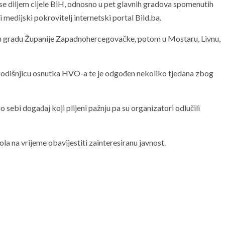
 se diljem cijele BiH, odnosno u pet glavnih gradova spomenutih
 medijski pokrovitelj internetski portal Bild.ba.
om gradu Županije Zapadnohercegovačke, potom u Mostaru, Livnu,
 godišnjicu osnutka HVO-a te je odgođen nekoliko tjedana zbog
sebi događaj koji plijeni pažnju pa su organizatori odlučili
a na vrijeme obavijestiti zainteresiranu javnost.