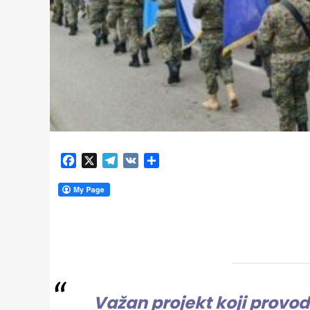
Facebook
X
Telegram
VK
Share
Važan projekt koji provo