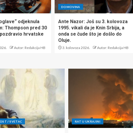
DOMOVINA
oglave“ odjeknula
Ante Nazor: Još su 3. kolovoza
m: Thompson pred 30
1995. vikali da je Knin Srbija, a
i pozdravio hrvatske
onda se čude što je došlo do
Oluje.
2026.
Autor: Redakcija HB
3. kolovoza 2026.
Autor: Redakcija HB
ST / SVETAC
RAT U UKRAJINI