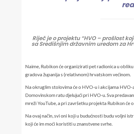
rea
Riječ je o projektu “HVO – prošlost koj
sa Središnjim državnim uredom za Hrv
Naime, Rubikon će organizirati pet radionica u obliku o
gradova županija s (relativnom) hrvatskom većinom.
Na okruglim stolovima će o HVO-u i akcijama HVO-a na
Domovinskom ratu djelujući pri HVO-u. Sva predavanja
mreži YouTube, a pri završetku projekta Rubikon će obj
Na ovaj način, svi oni koji u budućnosti budu voljni is
koji će im moći koristiti u znanstvene svrhe.