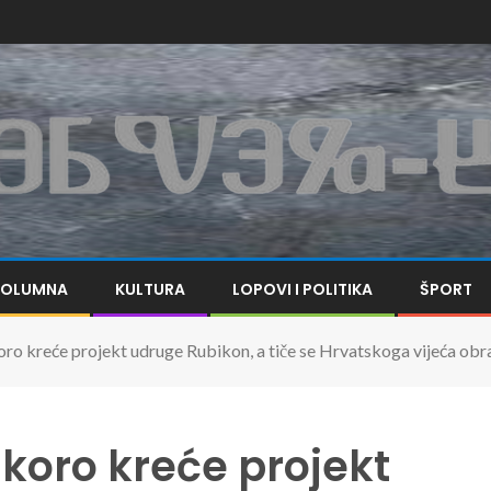
KOLUMNA
KULTURA
LOPOVI I POLITIKA
ŠPORT
kreće projekt udruge Rubikon, a tiče se Hrvatskoga vijeća obr
oro kreće projekt