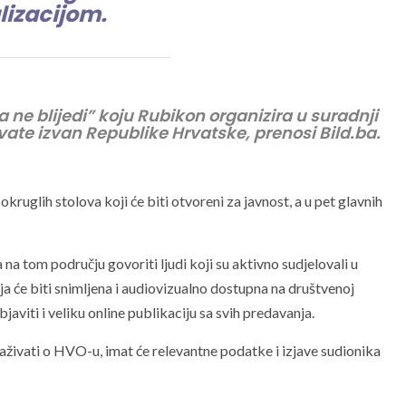
lizacijom.
a ne blijedi” koju Rubikon organizira u suradnji
ate izvan Republike Hrvatske, prenosi Bild.ba.
kruglih stolova koji će biti otvoreni za javnost, a u pet glavnih
 tom području govoriti ljudi koji su aktivno sudjelovali u
 će biti snimljena i audiovizualno dostupna na društvenoj
aviti i veliku online publikaciju sa svih predavanja.
traživati o HVO-u, imat će relevantne podatke i izjave sudionika