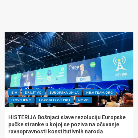
BIH
DRUŠTVO
EUROPSKA UNIJA
HB.HTEAM.ORG
IZDVOJENO
LOPOVI I POLITIKA
NOVO
HISTERIJA Bošnjaci slave rezoluciju Europske
pučke stranke u kojoj se poziva na očuvanje
ravnopravnosti konstitutivnih naroda