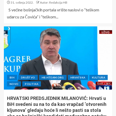
31. svibnja 2022.
Autor: Redakcija HB
S većine bošnjačkih portala vrište naslovi o “teškom
udarcu za Čovića” i “teškom...
BIH
DRUŠTVO
HB.HTEAM.ORG
HRVATSKA
KULTURA
NOVO
POLITIKA
HRVATSKI PREDSJEDNIK MILANOVIĆ: Hrvati u
BiH svedeni su na to da kao vrapčad ‘otvorenih
kljunova’ gledaju hoće li nešto pasti sa stola