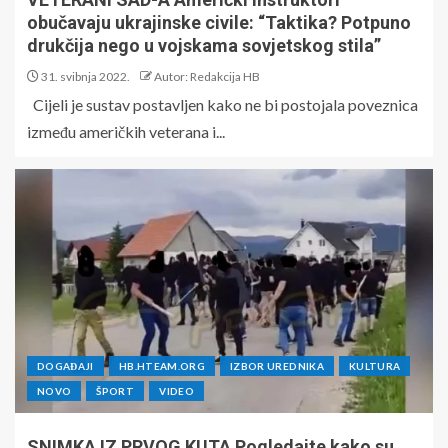
obučavaju ukrajinske civile: “Taktika? Potpuno
drukčija nego u vojskama sovjetskog stila”
31. svibnja 2022.
Autor: Redakcija HB
Cijeli je sustav postavljen kako ne bi postojala poveznica
između američkih veterana i...
DOGAĐAJI
HB.HTEAM.ORG
IZBOR UREDNIKA
KULTURA
NOVO
ŠPORT
VIDEO
SNIMKA IZ PRVOG KUTA Pogledajte kako su