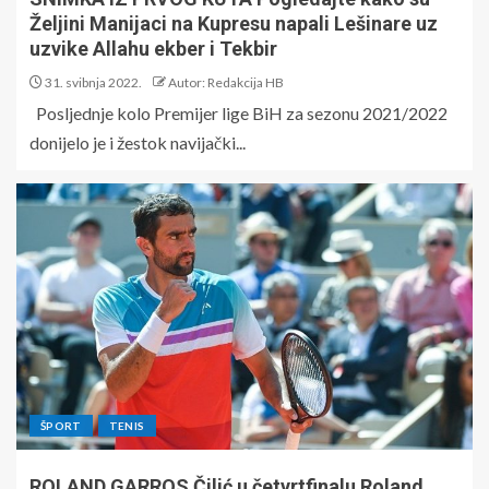
Željini Manijaci na Kupresu napali Lešinare uz
uzvike Allahu ekber i Tekbir
31. svibnja 2022.
Autor: Redakcija HB
Posljednje kolo Premijer lige BiH za sezonu 2021/2022
donijelo je i žestok navijački...
ŠPORT
TENIS
ROLAND GARROS Čilić u četvrtfinalu Roland