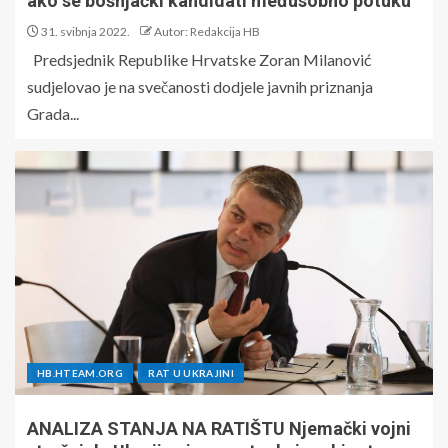
ako se bošnjački kandidati međusobno potuku
31. svibnja 2022.
Autor: Redakcija HB
Predsjednik Republike Hrvatske Zoran Milanović
sudjelovao je na svečanosti dodjele javnih priznanja
Grada...
HB.HTEAM.ORG
RAT U UKRAJINI
ANALIZA STANJA NA RATIŠTU Njemački vojni