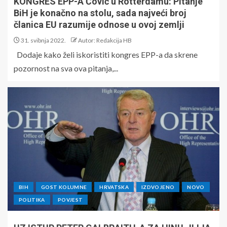
KONGRES EPP-A Čović u Rotterdamu: Pitanje
BiH je konačno na stolu, sada najveći broj
članica EU razumije odnose u ovoj zemlji
31. svibnja 2022.
Autor: Redakcija HB
Dodaje kako želi iskoristiti kongres EPP-a da skrene
pozornost na sva ova pitanja,...
BIH
GOST KOLUMNE
HRVATSKA
IZDVOJENO
NOVO
POLITIKA
POVJEST