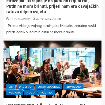
stručnjak: Ukrajina je na putu da izgubi rat,
Putin ne mora brinuti, prijeti nam era osvajačkih
ratova diljem svijeta
31. svibnja 2022.
Autor: Redakcija HB
Prema viđenju vojnog stručnjaka Masale, trenutno ruski
predsjednik Vladimir Putin ne mora brinuti...
BIH
DRUŠTVO
EUROPSKA UNIJA
IZDVOJENO
KULTURA
NOVO
POLITIKA