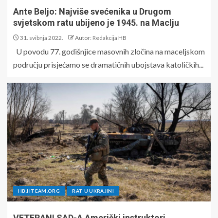
Ante Beljo: Najviše svećenika u Drugom
svjetskom ratu ubijeno je 1945. na Maclju
31. svibnja 2022.
Autor: Redakcija HB
U povodu 77. godišnjice masovnih zločina na maceljskom
području prisjećamo se dramatičnih ubojstava katoličkih...
HB.HTEAM.ORG
RAT U UKRAJINI
VETERANI SAD-A Američki instruktori