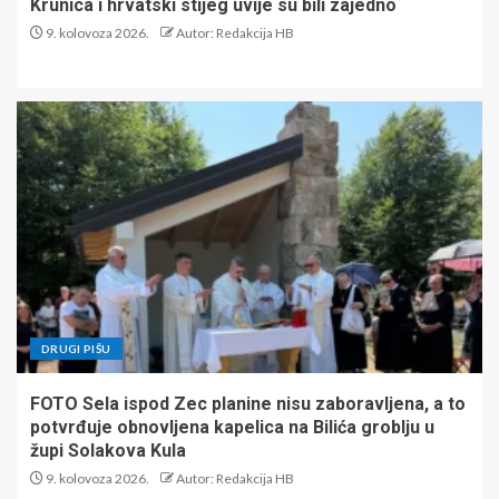
Krunica i hrvatski stijeg uvije su bili zajedno
9. kolovoza 2026.
Autor: Redakcija HB
DRUGI PIŠU
FOTO Sela ispod Zec planine nisu zaboravljena, a to
potvrđuje obnovljena kapelica na Bilića groblju u
župi Solakova Kula
9. kolovoza 2026.
Autor: Redakcija HB