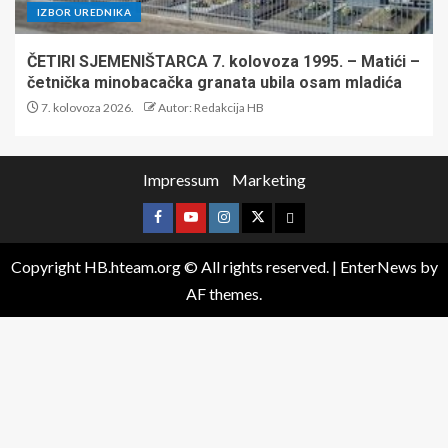
IZBOR UREDNIKA
ČETIRI SJEMENIŠTARCA 7. kolovoza 1995. – Matići –
četnička minobacačka granata ubila osam mladića
7. kolovoza 2026.
Autor: Redakcija HB
Impressum
Marketing
Copyright HB.hteam.org © All rights reserved.
|
EnterNews
by
AF themes.