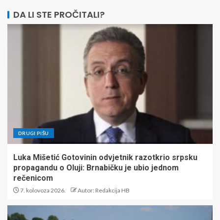
DA LI STE PROČITALI?
DRUGI PIŠU
Luka Mišetić Gotovinin odvjetnik razotkrio srpsku
propagandu o Oluji: Brnabičku je ubio jednom
rečenicom
7. kolovoza 2026.
Autor: Redakcija HB