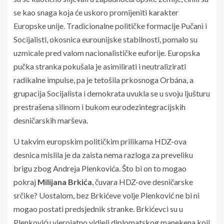
se kao snaga koja će uskoro promijeniti karakter
Europske unije. Tradicionalne političke formacije Pučani i
Socijalisti, okosnica eurounijske stabilnosti, pomalo su
uzmicale pred valom nacionalističke euforije. Europska
pučka stranka pokušala je asimilirati i neutralizirati
radikalne impulse, pa je tetošila prkosnoga Orbána, a
grupacija Socijalista i demokrata uvukla se u svoju ljušturu
prestrašena silinom i bukom eurodezintegracijskih
desničarskih marševa.
U takvim europskim političkim prilikama HDZ-ova
desnica mislila je da zaista nema razloga za preveliku
brigu zbog Andreja Plenkovića. Što bi on to mogao
pokraj
Milijana Brkića
, čuvara HDZ-ove desničarske
srčike? Uostalom, bez Brkićeve volje Plenković ne bi ni
mogao postati predsjednik stranke. Brkićevci su u
Plenkoviću vjerojatno vidjeli diplomatskog manekena koji