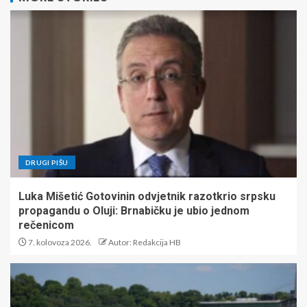
DRUGI PIŠU
Luka Mišetić Gotovinin odvjetnik razotkrio srpsku
propagandu o Oluji: Brnabičku je ubio jednom
rečenicom
7. kolovoza 2026.
Autor: Redakcija HB