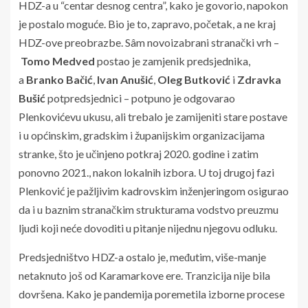
HDZ-a u “centar desnog centra”, kako je govorio, napokon
je postalo moguće. Bio je to, zapravo, početak, a ne kraj
HDZ-ove preobrazbe. Sâm novoizabrani stranački vrh –
Tomo Medved
postao je zamjenik predsjednika,
a
Branko Bačić
,
Ivan Anušić
,
Oleg Butković
i
Zdravka
Bušić
potpredsjednici – potpuno je odgovarao
Plenkovićevu ukusu, ali trebalo je zamijeniti stare postave
i u općinskim, gradskim i županijskim organizacijama
stranke, što je učinjeno potkraj 2020. godine i zatim
ponovno 2021., nakon lokalnih izbora. U toj drugoj fazi
Plenković je pažljivim kadrovskim inženjeringom osigurao
da i u baznim stranačkim strukturama vodstvo preuzmu
ljudi koji neće dovoditi u pitanje nijednu njegovu odluku.
Predsjedništvo HDZ-a ostalo je, međutim, više-manje
netaknuto još od Karamarkove ere. Tranzicija nije bila
dovršena. Kako je pandemija poremetila izborne procese