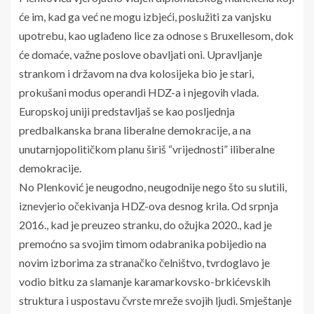
će im, kad ga već ne mogu izbjeći, poslužiti za vanjsku
upotrebu, kao uglađeno lice za odnose s Bruxellesom, dok
će domaće, važne poslove obavljati oni. Upravljanje
strankom i državom na dva kolosijeka bio je stari,
prokušani modus operandi HDZ-a i njegovih vlada.
Europskoj uniji predstavljaš se kao posljednja
predbalkanska brana liberalne demokracije, a na
unutarnjopolitičkom planu širiš “vrijednosti” iliberalne
demokracije.
No Plenković je neugodno, neugodnije nego što su slutili,
iznevjerio očekivanja HDZ-ova desnog krila. Od srpnja
2016., kad je preuzeo stranku, do ožujka 2020., kad je
premoćno sa svojim timom odabranika pobijedio na
novim izborima za stranačko čelništvo, tvrdoglavo je
vodio bitku za slamanje karamarkovsko-brkićevskih
struktura i uspostavu čvrste mreže svojih ljudi. Smještanje