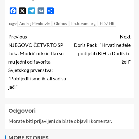
Facebook
X
Telegram
VK
Share
Andrej Plenković
Globus
hb.hteam.org
HDZ HR
Tags:
Previous
Next
NJEGOVO ČETVRTO SP
Doris Pack: “Hrvati ne žele
Luka Modrić otkrio tko su
podijeliti BiH, a Dodik to
mu jedni od favorita
želi”
Svjetskog prvenstva:
“Pobijedili smo ih, ali sad su
jači”
Odgovori
Morate biti
prijavljeni
da biste objavili komentar.
MORE STORIES