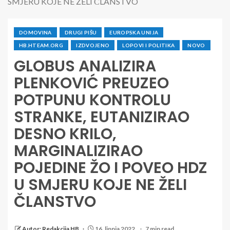
SMJERU KOJE NE ŽELI ČLANSTVO
DOMOVINA
DRUGI PIŠU
EUROPSKA UNIJA
HB.HTEAM.ORG
IZDVOJENO
LOPOVI I POLITIKA
NOVO
GLOBUS ANALIZIRA
PLENKOVIĆ PREUZEO
POTPUNU KONTROLU
STRANKE, EUTANIZIRAO
DESNO KRILO,
MARGINALIZIRAO
POJEDINE ŽO I POVEO HDZ
U SMJERU KOJE NE ŽELI
ČLANSTVO
Autor: Redakcija HB
16. lipnja 2022.
7 min read