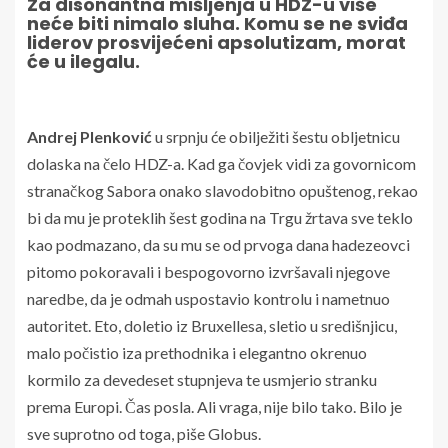
Za disonantna mišljenja u HDZ-u više
neće biti nimalo sluha. Komu se ne sviđa
liderov prosvijećeni apsolutizam, morat
će u ilegalu.
Andrej Plenković
u srpnju će obilježiti šestu obljetnicu
dolaska na čelo HDZ-a. Kad ga čovjek vidi za govornicom
stranačkog Sabora onako slavodobitno opuštenog, rekao
bi da mu je proteklih šest godina na Trgu žrtava sve teklo
kao podmazano, da su mu se od prvoga dana hadezeovci
pitomo pokoravali i bespogovorno izvršavali njegove
naredbe, da je odmah uspostavio kontrolu i nametnuo
autoritet. Eto, doletio iz Bruxellesa, sletio u središnjicu,
malo počistio iza prethodnika i elegantno okrenuo
kormilo za devedeset stupnjeva te usmjerio stranku
prema Europi. Čas posla. Ali vraga, nije bilo tako. Bilo je
sve suprotno od toga, piše Globus.