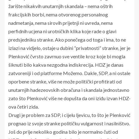
žarište nikakvih unutarnjih skandala – nema oštrih
frakcijskih borbi, nema otvorenog personalnog
nadmetanja, nema sirovih prijetnji ni uvreda, nema
perfidnih ucjena ni urotničkih klika koje rade o glavi
predsjedniku stranke. Ako ponečega od toga i ima, to ne
izlazi na vidjelo, ostaje u dubini “privatnosti” stranke, jer je
Plenković čvrsto zavrnuo sve ventile kroz koje bi mogla
šiknuti bilo kakva nezgodna indiskrecija. HDZ je danas
zatvoreniji i od platforme Možemo. Dakle, SDP, a ni ostale
oporbene stranke, više ne može politički profitirati od
unutarnjih hadezeovskih obračuna i skandala jednostavno
zato što Plenković više ne dopušta da oni iziđu izvan HDZ-
ova četiri zida.
Drugi je problem za SDP, i cijelu ljevicu, to što je Plenković
prognao iz svoje stranke političku vulgarnost i nasilništvo.
Još do prije nekoliko godina bilo je normalno čuti od