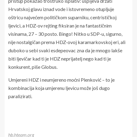
pristup pokazao trostruko isplativ: uspijeva držati
Hrvatskoj glavu iznad vode i istovremeno otupljuje
oštricu najvećem političkom suparniku, centrističkoj
ljevici, a HDZ-ov rejting fiksiran je na fantastičnim
visinama, 27 – 30 posto. Bingo! Nitko u SDP-u, sigurno,
nije nostalgičan prema HDZ-ovoj karamarkovskoj eri, ali
duboko u sebi svaki esdepeovac zna da je mnogo lakše
biti ljevičar kad ti je HDZ neprijatelj nego kad ti je
konkurent, piše Globus.
Umjereni HDZ i neumjereno moćni Plenković – to je
kombinacija koja umjerenu ljevicu može još dugo
paralizirati.
hb.hteam.org