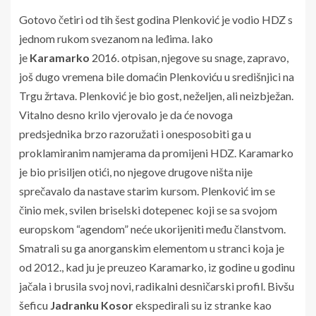
Gotovo četiri od tih šest godina Plenković je vodio HDZ s
jednom rukom svezanom na leđima. Iako
je
Karamarko
2016. otpisan, njegove su snage, zapravo,
još dugo vremena bile domaćin Plenkoviću u središnjici na
Trgu žrtava. Plenković je bio gost, neželjen, ali neizbježan.
Vitalno desno krilo vjerovalo je da će novoga
predsjednika brzo razoružati i onesposobiti ga u
proklamiranim namjerama da promijeni HDZ. Karamarko
je bio prisiljen otići, no njegove drugove ništa nije
sprečavalo da nastave starim kursom. Plenković im se
činio mek, svilen briselski dotepenec koji se sa svojom
europskom “agendom” neće ukorijeniti među članstvom.
Smatrali su ga anorganskim elementom u stranci koja je
od 2012., kad ju je preuzeo Karamarko, iz godine u godinu
jačala i brusila svoj novi, radikalni desničarski profil. Bivšu
šeficu
Jadranku Kosor
ekspedirali su iz stranke kao