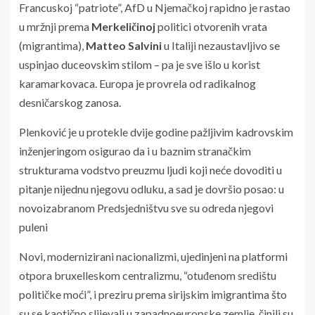
Francuskoj “patriote”, AfD u Njemačkoj rapidno je rastao
u mržnji prema
Merkeličinoj
politici otvorenih vrata
(migrantima),
Matteo Salvini
u Italiji nezaustavljivo se
uspinjao duceovskim stilom – pa je sve išlo u korist
karamarkovaca. Europa je provrela od radikalnog
desničarskog zanosa.
Plenković je u protekle dvije godine pažljivim kadrovskim
inženjeringom osigurao da i u baznim stranačkim
strukturama vodstvo preuzmu ljudi koji neće dovoditi u
pitanje nijednu njegovu odluku, a sad je dovršio posao: u
novoizabranom Predsjedništvu sve su odreda njegovi
puleni
Novi, modernizirani nacionalizmi, ujedinjeni na platformi
otpora bruxelleskom centralizmu, “otuđenom središtu
političke moći”, i preziru prema sirijskim imigrantima što
su se kaotično slijevali u zapadnoeuropske zemlje, činili su