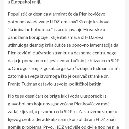
u Europskoj uniji.
Populistička desnica alarmirat će da Plenkovićevo
potpuno ovladavanje HDZ-om znači širenje krakova
“kriminalne hobotnice” i zarobljavanje Hrvatske u
pandžama korupcije i klijentelizma, a iz HDZ-ova
utihnuloga desnog krila čut će se ponovno lamentacija da
Plenković nije učvrstio stranku na desnome centru, nego
da ju je pomaknuo u lijevi centar i učinio je blizancem SDP-
u. Oni ogorčeniji žigosat će ga kao “izdajicu tuđmanizma” i
zatornika svega izvornoga što je osnivač stranke dr.
Franjo Tuđman ostavio u svojoj političkoj baštini.
No te su desničarske brige luk i voda u usporedbi s
glavoboljom koju nova, povećana Plenkovićeva moć
zadaje ljevici, u prvome redu SDP-u. Za stožernu stranku
lijevog centra deradikalizirani i konsolidirani HDZ znači
gomilu problema. Prvo, HDZ već više od dvije godine nije