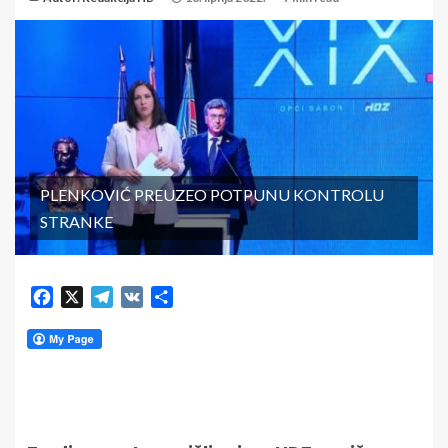
PLENKOVIĆ PREUZEO POTPUNU KONTROLU
STRANKE
Facebook
X
Telegram
VK
Share