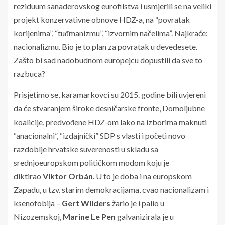
reziduum sanaderovskog eurofilstva i usmjerili se na veliki
projekt konzervativne obnove HDZ-a, na “povratak
korijenima”, “tuđmanizmu”, “izvornim načelima”. Najkraće:
nacionalizmu. Bio je to plan za povratak u devedesete.
Zašto bi sad nadobudnom europejcu dopustili da sve to
razbuca?
Prisjetimo se, karamarkovci su 2015. godine bili uvjereni
da će stvaranjem široke desničarske fronte, Domoljubne
koalicije, predvođene HDZ-om lako na izborima maknuti
“anacionalni”, “izdajnički” SDP s vlasti i početi novo
razdoblje hrvatske suverenosti u skladu sa
srednjoeuropskom političkom modom koju je
diktirao
Viktor Orbán
. U to je doba i na europskom
Zapadu, u tzv. starim demokracijama, cvao nacionalizam i
ksenofobija –
Gert Wilders
žario je i palio u
Nizozemskoj,
Marine Le Pen
galvanizirala je u