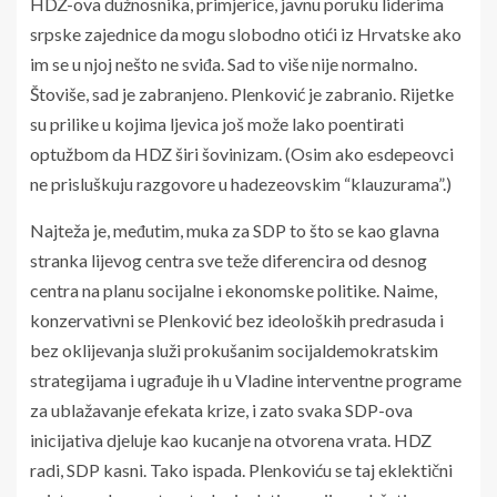
HDZ-ova dužnosnika, primjerice, javnu poruku liderima
srpske zajednice da mogu slobodno otići iz Hrvatske ako
im se u njoj nešto ne sviđa. Sad to više nije normalno.
Štoviše, sad je zabranjeno. Plenković je zabranio. Rijetke
su prilike u kojima ljevica još može lako poentirati
optužbom da HDZ širi šovinizam. (Osim ako esdepeovci
ne prisluškuju razgovore u hadezeovskim “klauzurama”.)
Najteža je, međutim, muka za SDP to što se kao glavna
stranka lijevog centra sve teže diferencira od desnog
centra na planu socijalne i ekonomske politike. Naime,
konzervativni se Plenković bez ideoloških predrasuda i
bez oklijevanja služi prokušanim socijaldemokratskim
strategijama i ugrađuje ih u Vladine interventne programe
za ublažavanje efekata krize, i zato svaka SDP-ova
inicijativa djeluje kao kucanje na otvorena vrata. HDZ
radi, SDP kasni. Tako ispada. Plenkoviću se taj eklektični