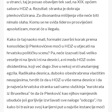
u stranci, taj je posao obavljen tek sad, na XIX. općem
saboru HDZ-a. Rezultat: stranka je dokraja
plenkovićizirana. Za disonantna mišljenja više neće biti
nimalo sluha. Komu se ne sviđa liderov prosvijećeni
apsolutizam, morat će u ilegalu.
Kako će taj naoko mali, formalni završni korak prema
konsolidaciji Plenkovićeve moći u HDZ-u utjecati na
hrvatsku političku scenu? Pa, neće izazvati baš veliko
veselje ni na ljevici ni na desnici, a ni među HDZ-ovim
disidentima, koji već dugo žive u nekoj vrsti unutarnjeg
egzila. Radikalna desnica, duboko obeshrabrena vlastitim
neuspjesima, tvrdit će da u HDZ-u više nema desnice i da
je najveća hrvatska stranka sad samo sluškinja “eurokrata
iz Bruxellesa” te da će Plenković kao njihov namjesnik
ubuduće još gorljivije izvršavati sve naloge “odozgo”, i to
kako bi trasirao svoj karijerni put u najviše instancije moći