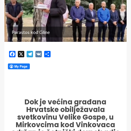
Parastos kod Gline
Facebook
X
Telegram
VK
Share
Dok je većina građana
Hrvatske obilježavala
svetkovinu Velike Gospe, u
Mirkovcima kod Vinkovaca