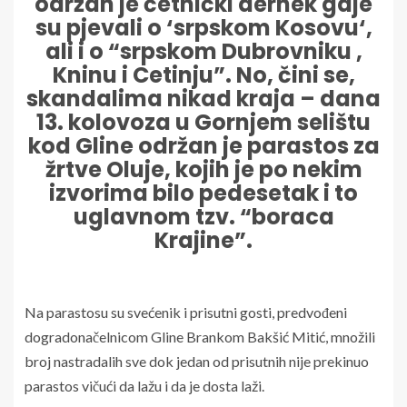
održan je četnički dernek gdje
su pjevali o ‘srpskom Kosovu‘,
ali i o “srpskom Dubrovniku ,
Kninu i Cetinju”. No, čini se,
skandalima nikad kraja – dana
13. kolovoza u Gornjem selištu
kod Gline održan je parastos za
žrtve Oluje, kojih je po nekim
izvorima bilo pedesetak i to
uglavnom tzv. “boraca
Krajine”.
Na parastosu su svećenik i prisutni gosti, predvođeni
dogradonačelnicom Gline Brankom Bakšić Mitić, množili
broj nastradalih sve dok jedan od prisutnih nije prekinuo
parastos vičući da lažu i da je dosta laži.