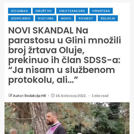
DOGAĐAJI
DRUŠTVO
HB.HTEAM.ORG
HRVATSKA
IZDVOJENO
KULTURA
NOVO
POVJEST
RELIGIJA
NOVI SKANDAL Na
parastosu u Glini množili
broj žrtava Oluje,
prekinuo ih član SDSS-a:
“Ja nisam u službenom
protokolu, ali…”
Autor: Redakcija HB
18. kolovoza 2022.
1 min read