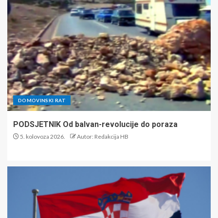
DOMOVINSKI RAT
PODSJETNIK Od balvan-revolucije do poraza
5. kolovoza 2026.
Autor: Redakcija HB