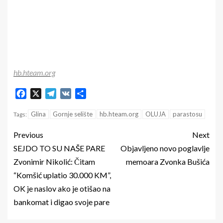
hb.hteam.org
Facebook
X
Telegram
VK
Share
Glina
Gornje selište
hb.hteam.org
OLUJA
parastosu
Tags:
Previous
Next
SEJDO TO SU NAŠE PARE
Objavljeno novo poglavlje
Zvonimir Nikolić: Čitam
memoara Zvonka Bušića
“Komšić uplatio 30.000 KM”,
OK je naslov ako je otišao na
bankomat i digao svoje pare