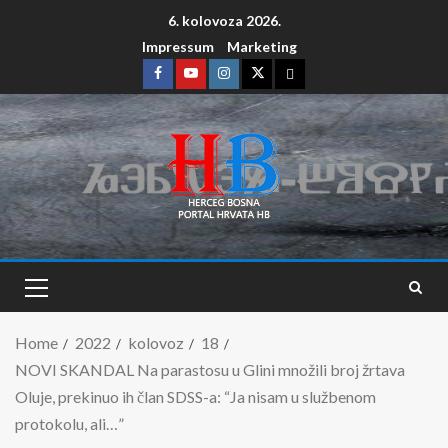
6. kolovoza 2026.
Impressum
Marketing
Home
2022
kolovoz
18
NOVI SKANDAL Na parastosu u Glini množili broj žrtava
Oluje, prekinuo ih član SDSS-a: “Ja nisam u službenom
protokolu, ali…”