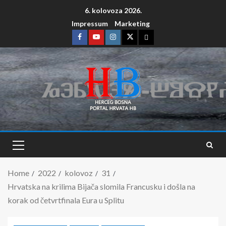
6. kolovoza 2026.
Impressum
Marketing
Home
2022
kolovoz
31
Hrvatska na krilima Bijača slomila Francusku i došla na
korak od četvrtfinala Eura u Splitu