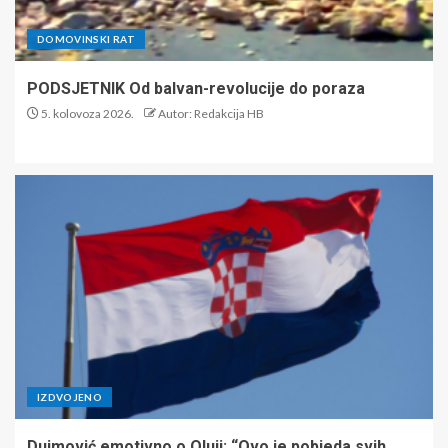
DOMOVINSKI RAT
PODSJETNIK Od balvan-revolucije do poraza
5. kolovoza 2026.
Autor: Redakcija HB
IZDVOJENO
Dujmović emotivno o Oluji: “Ovo je pobjeda svih