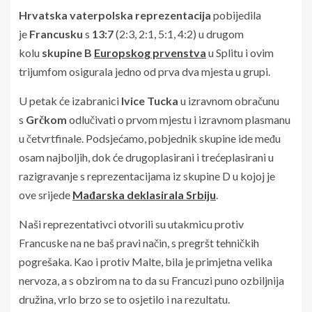
Hrvatska vaterpolska reprezentacija
pobijedila
je
Francusku
s
13:7
(2:3, 2:1, 5:1, 4:2) u drugom
kolu
skupine B
Europskog prvenstva
u Splitu i ovim
trijumfom osigurala jedno od prva dva mjesta u grupi.
U petak će izabranici
Ivice Tucka
u izravnom obračunu
s
Grčkom
odlučivati o prvom mjestu i izravnom plasmanu
u četvrtfinale. Podsjećamo, pobjednik skupine ide među
osam najboljih, dok će drugoplasirani i trećeplasirani u
razigravanje s reprezentacijama iz skupine D u kojoj je
ove srijede
Mađarska deklasirala Srbiju
.
Naši reprezentativci otvorili su utakmicu protiv
Francuske na ne baš pravi način, s pregršt tehničkih
pogrešaka. Kao i protiv Malte, bila je primjetna velika
nervoza, a s obzirom na to da su Francuzi puno ozbiljnija
družina, vrlo brzo se to osjetilo i na rezultatu.