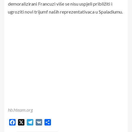
demoralizirani Francuzi više se nisu uspjeli približiti i
ugroziti novi trijumf naših reprezentativaca u Spaladiumu.
hb.hteam.org
Facebook
X
Telegram
VK
Share