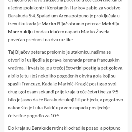
u jednoj polukontri Konstantin Harkov zabio za vodstvo
Barakuda 5:4. Spaladium Arena potpuno je proključala u
trenutku kada je
Marko Bijač
obranio peterac
Mehdiju
Marzoukiju
i onda u idućem napadu Marko Žuvela
povećao prednost na dva razlike.
Taj Bijačev peterac prelomio je utakmicu, našima se
otvorilo i uslijedila je prava kanonada prema francuskim
vratima. Hrvatska je u trećoj četvrtini postigla pet golova,
a bilo je tu i još nekoliko pogođenih okvira gola koji su
spasili Francuze. Kada je Marinić-Kragić postigao svoj
drugi gol osam sekundi prije kraja treće četvrtine za 9:5,
bilo je jasno da će Barakude uknjižiti pobjedu, a pogotovo
nakon što je Luka Bukić u prvom napadu posljednje
četvrtine pogodio za 10:5.
Do kraja su Barakude rutinski odradile posao, a potpuno