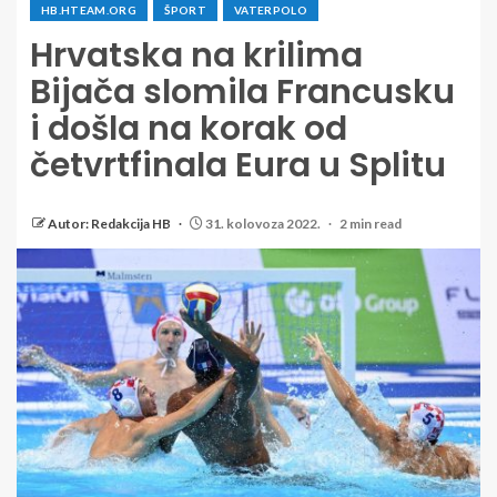
HB.HTEAM.ORG
ŠPORT
VATERPOLO
Hrvatska na krilima
Bijača slomila Francusku
i došla na korak od
četvrtfinala Eura u Splitu
Autor: Redakcija HB
31. kolovoza 2022.
2 min read