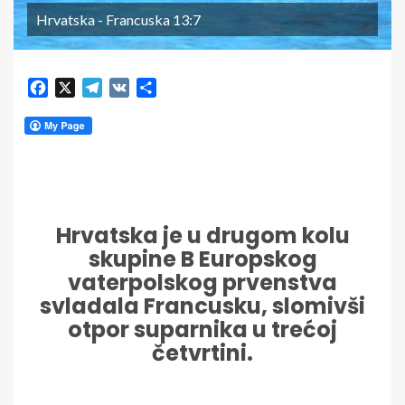
Hrvatska - Francuska 13:7
Facebook
X
Telegram
VK
Share
Hrvatska je u drugom kolu
skupine B Europskog
vaterpolskog prvenstva
svladala Francusku, slomivši
otpor suparnika u trećoj
četvrtini.