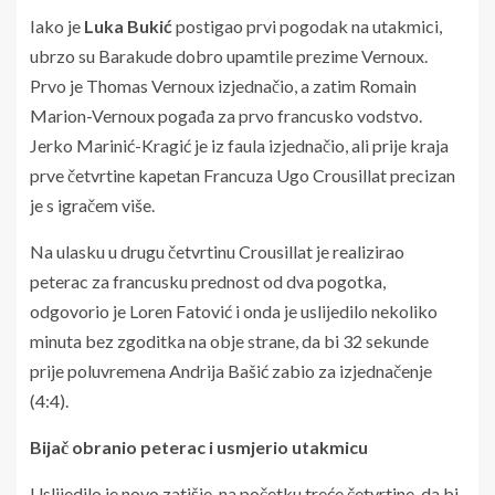
Iako je
Luka Bukić
postigao prvi pogodak na utakmici,
ubrzo su Barakude dobro upamtile prezime Vernoux.
Prvo je Thomas Vernoux izjednačio, a zatim Romain
Marion-Vernoux pogađa za prvo francusko vodstvo.
Jerko Marinić-Kragić je iz faula izjednačio, ali prije kraja
prve četvrtine kapetan Francuza Ugo Crousillat precizan
je s igračem više.
Na ulasku u drugu četvrtinu Crousillat je realizirao
peterac za francusku prednost od dva pogotka,
odgovorio je Loren Fatović i onda je uslijedilo nekoliko
minuta bez zgoditka na obje strane, da bi 32 sekunde
prije poluvremena Andrija Bašić zabio za izjednačenje
(4:4).
Bijač obranio peterac i usmjerio utakmicu
Uslijedilo je novo zatišje, na početku treće četvrtine, da bi