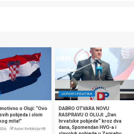
LOPOVI I POLITIKA
motivno o Oluji: “Ovo
DABRO OTVARA NOVU
svih pobjeda i slom
RASPRAVU O OLUJI: „Dan
kog mita!”
hrvatske pobjede“ kroz dva
dana, Spomendan HVO-a i
2026.
Autor: Redakcija HB
slavoluk pobjede u Zagrebu