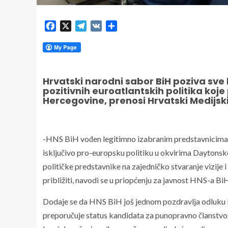
Facebook
X
Telegram
VK
Share
Hrvatski narodni sabor BiH poziva sve
pozitivnih euroatlantskih politika koje
Hercegovine, prenosi Hrvatski Medijski
-HNS BiH vođen legitimno izabranim predstavnicima h
isključivo pro-europsku politiku u okvirima Dayton
političke predstavnike na zajedničko stvaranje vizije 
približiti, navodi se u priopćenju za javnost HNS-a Bi
Dodaje se da HNS BiH još jednom pozdravlja odluku 
preporučuje status kandidata za punopravno članstvo u 