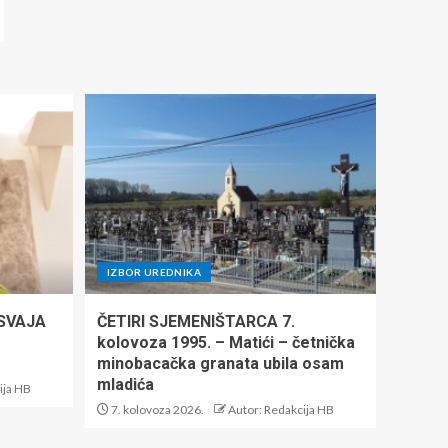
IZBOR UREDNIKA
ISVAJA
ČETIRI SJEMENIŠTARCA 7.
kolovoza 1995. – Matići – četnička
minobacačka granata ubila osam
mladića
ija HB
7. kolovoza 2026.
Autor: Redakcija HB