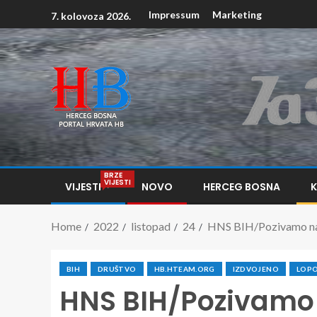
Impressum
Marketing
7. kolovoza 2026.
BRZE
VIJESTI
VIJESTI
NOVO
HERCEG BOSNA
Home
2022
listopad
24
HNS BIH/Pozivamo na ž
BIH
DRUŠTVO
HB.HTEAM.ORG
IZDVOJENO
LOPO
HNS BIH/Pozivamo