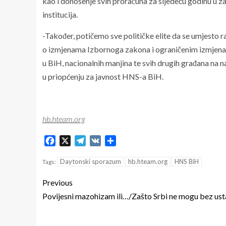
kao i donošenje svih proračuna za sljedeću godinu u z
institucija.
-Također, potičemo sve političke elite da se umjesto r
o izmjenama Izbornoga zakona i ograničenim izmjena
u BiH, nacionalnih manjina te svih drugih građana na n
u priopćenju za javnost HNS-a BiH.
hb.hteam.org
Facebook
X
Telegram
VK
Share
Daytonski sporazum
hb.hteam.org
HNS BiH
Tags:
Previous
Povijesni mazohizam ili…/Zašto Srbi ne mogu bez ust