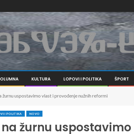
KOLUMNA
KULTURA
LOPOVI I POLITIKA
ŠPORT
urnu uspostavimo vlast i provođenje nužnih reformi
VI I POLITIKA
NOVO
 na žurnu uspostavimo