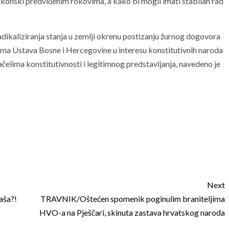
akonski predviđenim rokovima, a kako bi mogli imati stabilan rad
adikaliziranja stanja u zemlji okrenu postizanju žurnog dogovora
ma Ustava Bosne i Hercegovine u interesu konstitutivnih naroda
ačelima konstitutivnosti i legitimnog predstavljanja, navedeno je
Next
aša?!
TRAVNIK/Oštećen spomenik poginulim braniteljima
HVO-a na Pješčari, skinuta zastava hrvatskog naroda