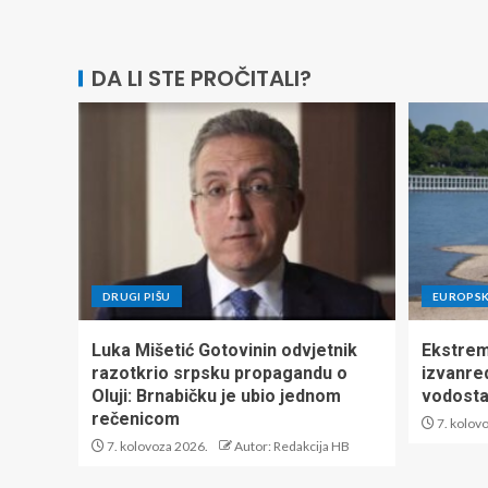
DA LI STE PROČITALI?
DRUGI PIŠU
EUROPSK
Luka Mišetić Gotovinin odvjetnik
Ekstrem
razotkrio srpsku propagandu o
izvanre
Oluji: Brnabičku je ubio jednom
vodosta
rečenicom
7. kolov
7. kolovoza 2026.
Autor: Redakcija HB