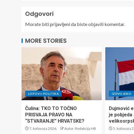
Odgovori
Morate biti
prijavljeni
da biste objavili komentar.
MORE STORIES
LOPOVI I POLITIKA
IZDVOJENO
Čulina: TKO TO TOČNO
Dujmović e
PRISVAJA PRAVO NA
je pobjeda 
“STVARANJE” HRVATSKE?
velikosrps
7. kolovoza 2026.
Autor: Redakcija HB
5. kolovoza 