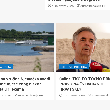
4. kolovoza 2026.
Autor: Redakcija HB
A UNIJA
LOPOVI I POLITIKA
na vrućina Njemačka uvodi
Čulina: TKO TO TOČNO PR
dne mjere zbog niskog
PRAVO NA “STVARANJE”
ja u rijekama
HRVATSKE?
oza 2026.
Autor: Redakcija HB
7. kolovoza 2026.
Autor: Redakc