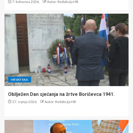
7. kolovoza 2026.
Autor: Redakcija HB
HRVATSKA
Obilježen Dan sjećanja na žrtve Boričevca 1941.
27. srpnja 2026.
Autor: Redakcija HB