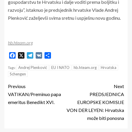
gospodarstvu te Hrvatsku i dalje voditi prema boljitku i
razvoju”, istaknuo je predsjednik hrvatske Vlade Andrej
Plenković zaželjevši svima sretnu i uspješnu novu godinu.
hb.hteam.org
Facebook
X
Telegram
VK
Share
Andrej Plenković
EU I NATO
hb.hteam.org
Hrvatska
Tags:
Schengen
Previous
Next
VATIKAN/Preminuo papa
PREDSJEDNICA
emeritus Benedikt XVI.
EUROPSKE KOMISIJE
VON DER LEYEN: Hrvatska
može biti ponosna