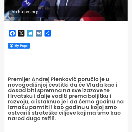
hb.hteam.org
Facebook
X
Telegram
VK
Share
Premijer Andrej Plenković poručio je u
novogodišnjoj čestitki da će Vlada kao i
dosad biti spremna na sve izazove te
Hrvatsku i dalje voditi prema boljitku i
razvoju, a istaknuo je i da ćemo godinu na
izmaku pamtiti i kao godinu u kojoj smo
ostvarili strateške ciljeve kojima smo kao
narod dugo težili.