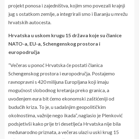
projekt ponosa i zajedništva, kojim smo povezali krajnji
jug s ostatkom zemlje, a integrirali smo i Baranju u mrežu
hrvatskih autocesta.
Hrvatska u uskom krugu 15 država koje su članice
NATO-a, EU-a, Schengenskog prostora i
europodručja
“Večeras u ponoć Hrvatska će postati članica
Schengenskog prostora i europodručja. Postajemo
ravnopravni s 420 milijuna Europljana koji imaju
mogućnost slobodnog kretanja preko granica, a
uvođenjem eura bit ćemo ekonomski zaštićeniji od
budućih kriza. To je, u sadašnjim geopolitičkim
okolnostima, važnije nego ikada”, naglasio je Plenković
podsjetivši kako prije tri desetljeća Hrvatska nije bila
međunarodno priznata, a večeras ulazi u uski krug 15