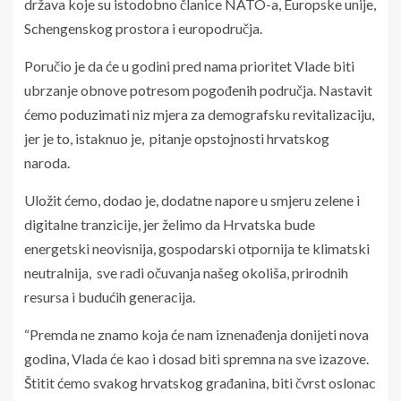
država koje su istodobno članice NATO-a, Europske unije,
Schengenskog prostora i europodručja.
Poručio je da će u godini pred nama prioritet Vlade biti
ubrzanje obnove potresom pogođenih područja. Nastavit
ćemo poduzimati niz mjera za demografsku revitalizaciju,
jer je to, istaknuo je, pitanje opstojnosti hrvatskog
naroda.
Uložit ćemo, dodao je, dodatne napore u smjeru zelene i
digitalne tranzicije, jer želimo da Hrvatska bude
energetski neovisnija, gospodarski otpornija te klimatski
neutralnija, sve radi očuvanja našeg okoliša, prirodnih
resursa i budućih generacija.
“Premda ne znamo koja će nam iznenađenja donijeti nova
godina, Vlada će kao i dosad biti spremna na sve izazove.
Štitit ćemo svakog hrvatskog građanina, biti čvrst oslonac