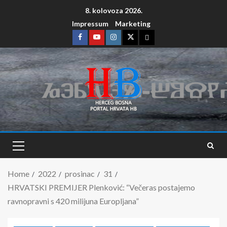
8. kolovoza 2026.
Impressum
Marketing
Home
2022
prosinac
31
HRVATSKI PREMIJER Plenković: “Večeras postajemo
ravnopravni s 420 milijuna Europljana”