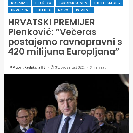
DOGAĐAJI
DRUŠTVO
EUROPSKA UNIJA
HB.HTEAM.ORG
HRVATSKA
KULTURA
NOVO
POVJEST
HRVATSKI PREMIJER
Plenković: “Večeras
postajemo ravnopravni s
420 milijuna Europljana”
Autor: Redakcija HB
31. prosinca 2022.
3 min read