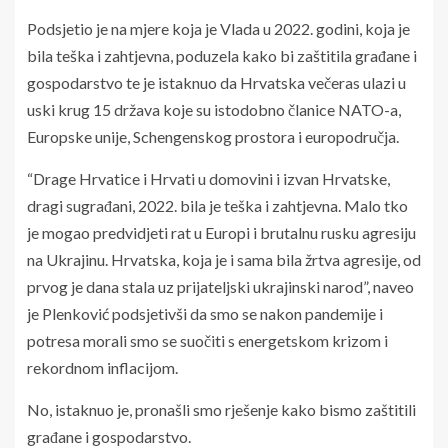
Podsjetio je na mjere koja je Vlada u 2022. godini, koja je
bila teška i zahtjevna, poduzela kako bi zaštitila građane i
gospodarstvo te je istaknuo da Hrvatska večeras ulazi u
uski krug 15 država koje su istodobno članice NATO-a,
Europske unije, Schengenskog prostora i europodručja.
“Drage Hrvatice i Hrvati u domovini i izvan Hrvatske,
dragi sugrađani, 2022. bila je teška i zahtjevna. Malo tko
je mogao predvidjeti rat u Europi i brutalnu rusku agresiju
na Ukrajinu. Hrvatska, koja je i sama bila žrtva agresije, od
prvog je dana stala uz prijateljski ukrajinski narod”, naveo
je Plenković podsjetivši da smo se nakon pandemije i
potresa morali smo se suočiti s energetskom krizom i
rekordnom inflacijom.
No, istaknuo je, pronašli smo rješenje kako bismo zaštitili
građane i gospodarstvo.