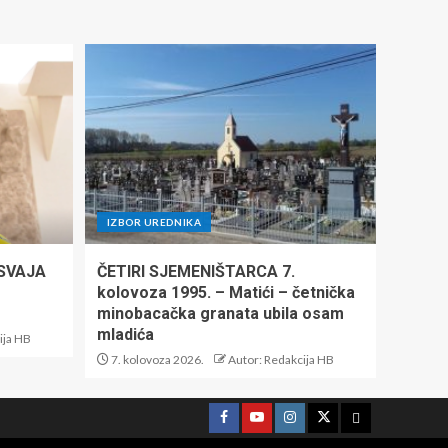
IZBOR UREDNIKA
ISVAJA
ČETIRI SJEMENIŠTARCA 7.
kolovoza 1995. – Matići – četnička
minobacačka granata ubila osam
mladića
ija HB
7. kolovoza 2026.
Autor: Redakcija HB