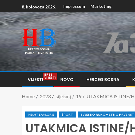
Impressum
Marketing
8. kolovoza 2026.
BRZE
VIJESTI
VIJESTI
NOVO
HERCEG BOSNA
Home
2023
siječanj
19
UTAKMICA ISTINE/HRVA
HB.HTEAM.ORG
ŠPORT
SVJESKO RUKOMETNO PRVENST
UTAKMICA ISTINE/