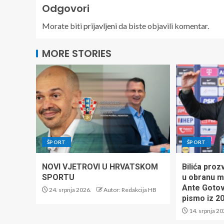
Odgovori
Morate biti
prijavljeni
da biste objavili komentar.
MORE STORIES
ŠPORT
ŠPORT
NOVI VJETROVI U HRVATSKOM
Bilića proz
SPORTU
u obranu m
Ante Gotov
24. srpnja 2026.
Autor: Redakcija HB
pismo iz 2
14. srpnja 20