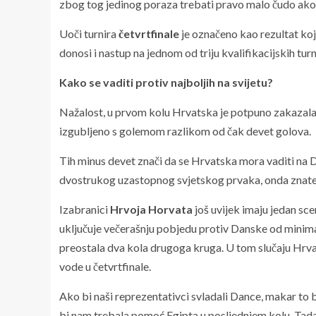
zbog tog jedinog poraza trebati pravo malo čudo ako ž
Uoči turnira
četvrtfinale
je označeno kao rezultat koj
donosi i nastup na jednom od triju kvalifikacijskih tur
Kako se vaditi protiv najboljih na svijetu?
Nažalost, u prvom kolu Hrvatska je potpuno zakazala
izgubljeno s golemom razlikom od čak devet golova.
Tih minus devet znači da se Hrvatska mora vaditi na D
dvostrukog uzastopnog svjetskog prvaka, onda znate d
Izabranici
Hrvoja Horvata
još uvijek imaju jedan sce
uključuje večerašnju pobjedu protiv Danske od minima
preostala dva kola drugoga kruga. U tom slučaju Hrvats
vode u četvrtfinale.
Ako bi naši reprezentativci svladali Dance, makar to bi
bi nam trebala pomoć Egipta u posljednjem kolu. Tada