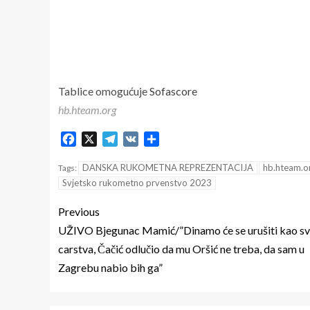
Tablice omogućuje
Sofascore
hb.hteam.org
Facebook
X
Telegram
VK
Share
DANSKA RUKOMETNA REPREZENTACIJA
hb.hteam.o
Tags:
Svjetsko rukometno prvenstvo 2023
Previous
UŽIVO Bjegunac Mamić/”Dinamo će se urušiti kao s
carstva, Čačić odlučio da mu Oršić ne treba, da sam u
Zagrebu nabio bih ga”