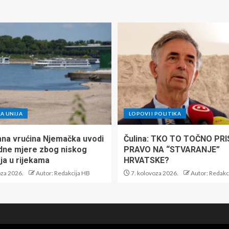
A UNIJA
LOPOVI I POLITIKA
na vrućina Njemačka uvodi
Čulina: TKO TO TOČNO PR
dne mjere zbog niskog
PRAVO NA “STVARANJE”
ja u rijekama
HRVATSKE?
oza 2026.
Autor: Redakcija HB
7. kolovoza 2026.
Autor: Redakc