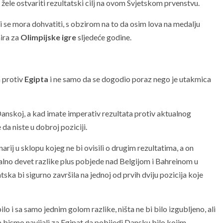
ele ostvariti rezultatski cilj na ovom Svjetskom prvenstvu.
i se mora dohvatiti, s obzirom na to da osim lova na medalju
nira za
Olimpijske igre
sljedeće godine.
 protiv
Egipta
i ne samo da se dogodio poraz nego je utakmica
anskoj, a kad imate imperativ rezultata protiv aktualnog
a niste u dobroj poziciji.
narij u sklopu kojeg ne bi ovisili o drugim rezultatima, a on
lno devet razlike plus pobjede nad Belgijom i Bahreinom u
ka bi sigurno završila na jednoj od prvih dviju pozicija koje
lo i sa samo jednim golom razlike, ništa ne bi bilo izgubljeno, ali
 bismo navijali za Egipat da pobijedi Dansku bilo kojim