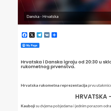
Danska - Hrvatska
Facebook
X
Telegram
VK
Share
Hrvatska i Danska igraju od 20:30 u s
rukometnog prvenstva.
Hrvatska rukometna reprezentacija
prvu utakmic
HRVATSKA –
Kauboji
su dvjema pobjedama i jednim porazom odra