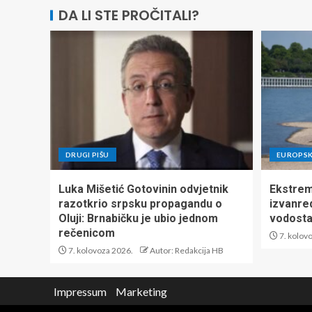
DA LI STE PROČITALI?
DRUGI PIŠU
EUROPSK
Luka Mišetić Gotovinin odvjetnik
Ekstrem
razotkrio srpsku propagandu o
izvanre
Oluji: Brnabičku je ubio jednom
vodosta
rečenicom
7. kolov
7. kolovoza 2026.
Autor: Redakcija HB
Impressum
Marketing