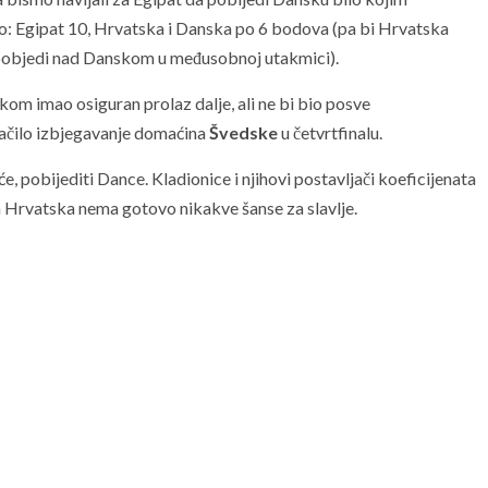
io: Egipat 10, Hrvatska i Danska po 6 bodova (pa bi Hrvatska
i pobjedi nad Danskom u međusobnoj utakmici).
kom imao osiguran prolaz dalje, ali ne bi bio posve
načilo izbjegavanje domaćina
Švedske
u četvrtfinalu.
 pobijediti Dance. Kladionice i njihovi postavljači koeficijenata
da Hrvatska nema gotovo nikakve šanse za slavlje.