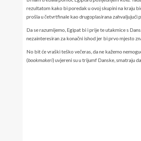
rezultatom kako bi poredak u ovoj skupini na kraju b
prošla u četvrtfinale kao drugoplasirana zahvaljujuć
Da se razumijemo, Egipat bi i prije te utakmice s Dans
nezainteresiran za konačni ishod jer bi prvo mjesto z
No bit će vraški teško večeras, da ne kažemo nemoguće,
(
bookmakeri
) uvjereni su u trijumf Danske, smatraju 