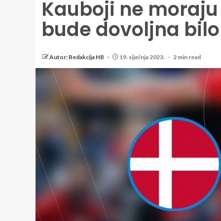
Kauboji ne moraju
bude dovoljna bil
Autor: Redakcija HB
19. siječnja 2023.
2 min read