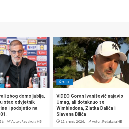
ŠPORT
vali zbog domoljublja,
VIDEO Goran Ivanišević najavio
u stao odvjetnik
Umag, ali dotaknuo se
ine i podsjetio na
Wimbledona, Zlatka Dalića i
001.
Slavena Bilića
26.
Autor: Redakcija HB
12. srpnja 2026.
Autor: Redakcija HB