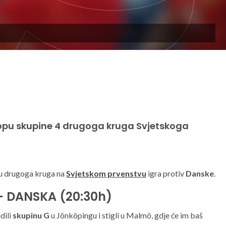
klopu skupine 4 drugoga kruga Svjetskoga
u drugoga kruga na
Svjetskom prvenstvu
igra protiv
Danske
.
 DANSKA (20:30h)
dili
skupinu G
u Jönköpingu i stigli u Malmö, gdje će im baš