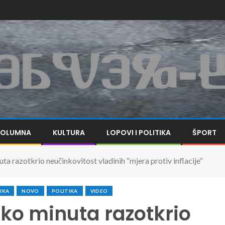
KOLUMNA
KULTURA
LOPOVI I POLITIKA
ŠPORT
a razotkrio neučinkovitost vladinih “mjera protiv inflacije“
TIKA
NOVO
POLITIKA
VIDEO
ko minuta razotkrio