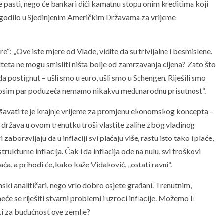
pasti, nego će bankari dići kamatnu stopu onim kreditima koji
e dogodilo u Sjedinjenim Američkim Državama za vrijeme
re“: „Ove iste mjere od Vlade, vidite da su trivijalne i besmislene.
eta ne mogu smisliti ništa bolje od zamrzavanja cijena? Zato što
a postignut – ušli smo u euro, ušli smo u Schengen. Riješili smo
, osim par poduzeća nemamo nikakvu međunarodnu prisutnost“.
šavati te je krajnje vrijeme za promjenu ekonomskog koncepta –
država u ovom trenutku troši vlastite zalihe zbog vladinog
zaboravljaju da u inflaciji svi plaćaju više, rastu isto tako i plaće,
strukturne inflacija. Čak i da inflacija ode na nulu, svi troškovi
ća, a prihodi će, kako kaže Vidaković, „ostati ravni“.
ki analitičari, nego vrlo dobro osjete građani. Trenutnim,
će se riješiti stvarni problemi i uzroci inflacije. Možemo li
uti za budućnost ove zemlje?