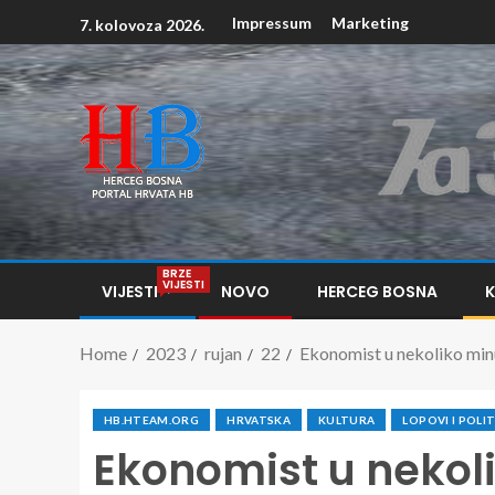
Impressum
Marketing
7. kolovoza 2026.
BRZE
VIJESTI
VIJESTI
NOVO
HERCEG BOSNA
Home
2023
rujan
22
Ekonomist u nekoliko minut
HB.HTEAM.ORG
HRVATSKA
KULTURA
LOPOVI I POLI
Ekonomist u nekoli