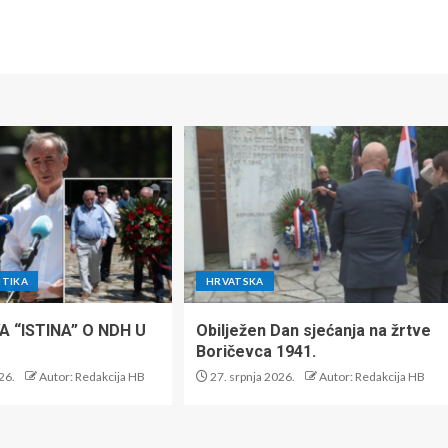
ITIKA
HRVATSKA
 “ISTINA” O NDH U
Obilježen Dan sjećanja na žrtve
Boričevca 1941.
26.
Autor: Redakcija HB
27. srpnja 2026.
Autor: Redakcija HB