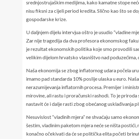
srednjostrujaškim medijima, kako kamatne stope neće 
nisu fiksni za cijeli period kredita. Slično kao što s
gospodarske krize.
U daljnjem dijelu intervjua oštro je usudio “vladine mje
Zar nije tragedija da dva profesora ekonomskog fakult
je rezultat ekonomskih politika koje smo provodili sad
velikim dijelom hrvatsko vlasništvo nad poduzećima
Naša ekonomija se zbog inflatornog udara počela uru
imamo pad standarda 10% poslije ulaska u euro. Naša 
nerazumijevanja inflatornih procesa. Premijer i ministri 
mirovine, ali rastu i proračunski rashodi. To je priroda 
nastavit će i dalje rasti zbog obećanog usklađivanja pla
Nesuvislost “vladinih mjera“ ne shvaćaju samo ekonoms
šestim, vladinim paketom mjera neće se ništa postići, ne
konačno očekivati da će se politička elita početi brin