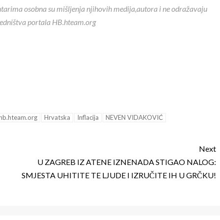
ntarima osobna su mišljenja njihovih medija,autora i ne odražavaju
redništva portala HB.hteam.org
hb.hteam.org
Hrvatska
Inflacija
NEVEN VIDAKOVIĆ
Next
U ZAGREB IZ ATENE IZNENADA STIGAO NALOG:
SMJESTA UHITITE TE LJUDE I IZRUČITE IH U GRČKU!