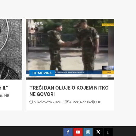
DOMOVINA
II.”
TREĆI DAN OLUJE O KOJEM NITKO
NE GOVORI
ija HB
6. kolovoza 2026.
Autor: Redakcija HB