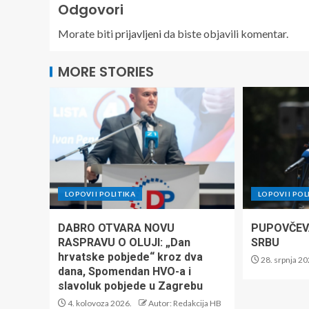
Odgovori
Morate biti
prijavljeni
da biste objavili komentar.
MORE STORIES
LOPOVI I POLITIKA
LOPOVI I POL
DABRO OTVARA NOVU
PUPOVČEVA
RASPRAVU O OLUJI: „Dan
SRBU
hrvatske pobjede“ kroz dva
28. srpnja 20
dana, Spomendan HVO-a i
slavoluk pobjede u Zagrebu
4. kolovoza 2026.
Autor: Redakcija HB