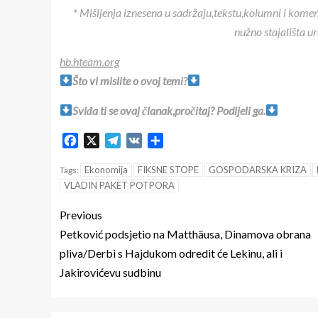
* Mišljenja iznesena u sadržaju,tekstu,kolumni i kome
nužno stajališta u
hb.hteam.org
Što vi mislite o ovoj temi?
Sviđa ti se ovaj članak,pročitaj? Podijeli ga.
Facebook
X
Telegram
VK
Share
Ekonomija
FIKSNE STOPE
GOSPODARSKA KRIZA
Tags:
VLADIN PAKET POTPORA
Previous
Petković podsjetio na Matthäusa, Dinamova obrana
pliva/Derbi s Hajdukom odredit će Lekinu, ali i
Jakirovićevu sudbinu