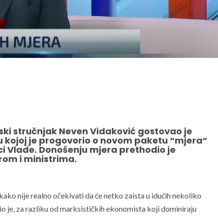
jski stručnjak Neven Vidaković gostovao je
i, u kojoj je progovorio o novom paketu “mjera“
ci Vlade. Donošenju mjera prethodio je
rom i ministrima.
ako nije realno očekivati da će netko zaista u idućih nekoliko
dio je, za razliku od marksističkih ekonomista koji dominiraju