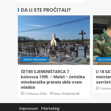
DA LI STE PROČITALI?
IZBOR UREDNIKA
NA DANA
ČETIRI SJEMENIŠTARCA 7.
U 18 SA
kolovoza 1995. – Matići – četnička
minista
minobacačka granata ubila osam
završet
mladića
7. kolov
7. kolovoza 2026.
Autor: Redakcija HB
Impressum
Marketing