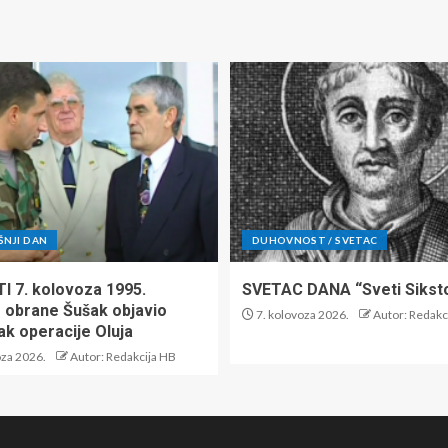
ŠNJI DAN
DUHOVNOST / SVETAC
TI 7. kolovoza 1995.
SVETAC DANA “Sveti Siksto 
r obrane Šušak objavio
7. kolovoza 2026.
Autor: Redakc
ak operacije Oluja
oza 2026.
Autor: Redakcija HB