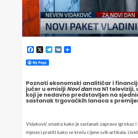
Facebook
X
Telegram
VK
Share
Poznati ekonomski analitičar i financi
jučer u emisiji
Novi dan
na N1 televizij
koji je nedavno predstavljen na sjedni
sastanak trgovačkih lanaca s premije
Vidaković smatra kako je sastanak zapravo igrokaz i k
mjeseci pratiti kako se kreću cijene svih artikala. Uvi