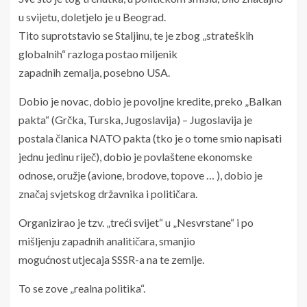
u svijetu, doletjelo je u Beograd.
Tito suprotstavio se Staljinu, te je zbog „strateških
globalnih“ razloga postao miljenik
zapadnih zemalja, posebno USA.
Dobio je novac, dobio je povoljne kredite, preko „Balkan
pakta“ (Grčka, Turska, Jugoslavija) – Jugoslavija je
postala članica NATO pakta (tko je o tome smio napisati
jednu jedinu riječ), dobio je povlaštene ekonomske
odnose, oružje (avione, brodove, topove … ), dobio je
značaj svjetskog državnika i političara.
Organizirao je tzv. „treći svijet“ u „Nesvrstane“ i po
mišljenju zapadnih analitičara, smanjio
mogućnost utjecaja SSSR-a na te zemlje.
To se zove „realna politika“.