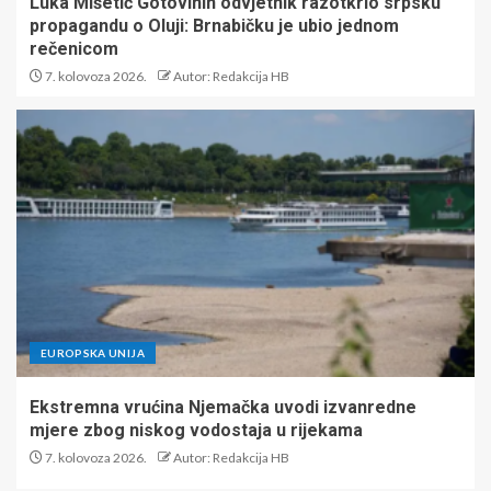
Luka Mišetić Gotovinin odvjetnik razotkrio srpsku
propagandu o Oluji: Brnabičku je ubio jednom
rečenicom
7. kolovoza 2026.
Autor: Redakcija HB
EUROPSKA UNIJA
Ekstremna vrućina Njemačka uvodi izvanredne
mjere zbog niskog vodostaja u rijekama
7. kolovoza 2026.
Autor: Redakcija HB