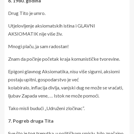
6. 1980. godina
Drug Tito je umro.
Utjelovljenje aksiomatskih istina i GLAVNI
AKSIOMATIK nije više živ.
Mnogi plaču, ja sam radostan!
Znam da počinje početak kraja komunističke tvorevine.
Epigoni glavnog Aksiomatika, nisu više sigurni, aksiomi
postaju upitni, gospodarstvo je već
kolabiralo, inflacija divlja, vanjski dug ne može se vraćati,
ljubav Zapada vene, … Istok ne može pomoći.
Tako misli budući „Udruženi zločinac“.
7. Pogreb druga Tita
Sve što je tog trenutka, u političkom smislu, bilo značajno