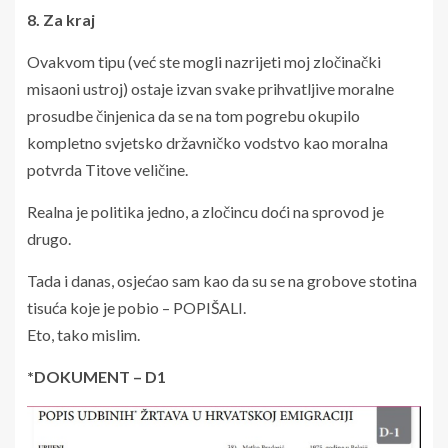
8. Za kraj
Ovakvom tipu (već ste mogli nazrijeti moj zločinački
misaoni ustroj) ostaje izvan svake prihvatljive moralne
prosudbe činjenica da se na tom pogrebu okupilo
kompletno svjetsko državničko vodstvo kao moralna
potvrda Titove veličine.
Realna je politika jedno, a zločincu doći na sprovod je
drugo.
Tada i danas, osjećao sam kao da su se na grobove stotina
tisuća koje je pobio – POPIŠALI.
Eto, tako mislim.
*DOKUMENT – D1