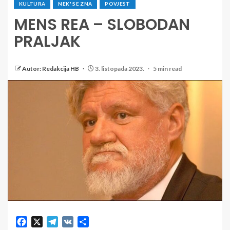
KULTURA
NEK' SE ZNA
POVJEST
MENS REA – SLOBODAN
PRALJAK
Autor: Redakcija HB
3. listopada 2023.
5 min read
Facebook
X
Telegram
VK
Share