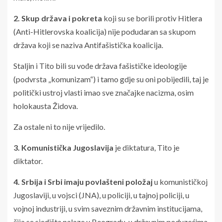
2. Skup država i pokreta
koji su se borili protiv Hitlera
(Anti-Hitlerovska koalicija) nije podudaran sa skupom
država koji se naziva Antifašistička koalicija.
Staljin i Tito bili su vođe država fašističke ideologije
(podvrsta „komunizam“) i tamo gdje su oni pobijedili, taj je
politički ustroj vlasti imao sve značajke nacizma, osim
holokausta Židova.
Za ostale ni to nije vrijedilo.
3. Komunistička Jugoslavija
je diktatura, Tito je
diktator.
4. Srbija i Srbi imaju povlašteni položaj
u komunističkoj
Jugoslaviji, u vojsci (JNA), u policiji, u tajnoj policiji, u
vojnoj industriji, u svim saveznim državnim institucijama,
čija se sjedišta nalaze u Beogradu, u državnim poduzećima