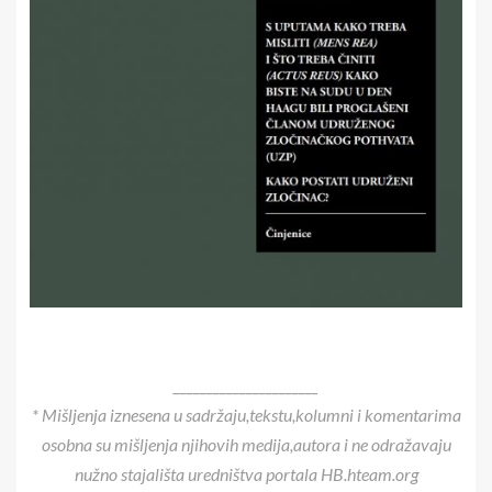
______________________
* Mišljenja iznesena u sadržaju,tekstu,kolumni i komentarima
osobna su mišljenja njihovih medija,autora i ne odražavaju
nužno stajališta uredništva portala HB.hteam.org