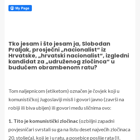
Tko jesam i što jesam ja, Slobodan
Praljak, prosječni „nacionalist“ iz
Hrvatske, „hrvatski nacionalist“, izgledni
kandidat za „udruženog zločinca“ u
budućem obrambenom ratu?
Tom naljepnicom (etiketom) označen je čovjek koji u
komunističkoj Jugoslaviji misli i govori javno (završi na
robiji ili biva ubijen) ili govori među sličnima ovo:
1. Tito je komunistički zločinac
(ozbiljni zapadni
povjesničari svrstali su ga na listu deset najvećih zločinaca
20. stoljeća), koji je i u ratu, a posebice poslije rata (II.