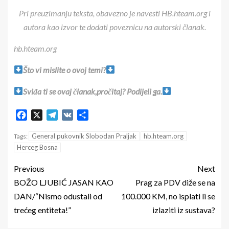
Pri preuzimanju teksta, obavezno je navesti HB.hteam.org i
autora kao izvor te dodati poveznicu na autorski članak.
hb.hteam.org
Što vi mislite o ovoj temi?
Sviđa ti se ovaj članak,pročitaj? Podijeli ga.
Facebook
X
Telegram
VK
Share
General pukovnik Slobodan Praljak
hb.hteam.org
Tags:
Herceg Bosna
Previous
Next
BOŽO LJUBIĆ JASAN KAO
Prag za PDV diže se na
DAN/“Nismo odustali od
100.000 KM, no isplati li se
trećeg entiteta!”
izlaziti iz sustava?