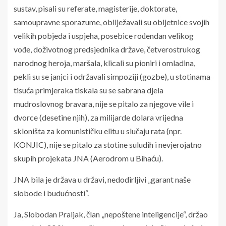
sustav, pisali su referate, magisterije, doktorate,
samoupravne sporazume, obilježavali su obljetnice svojih
velikih pobjeda i uspjeha, posebice rođendan velikog
vođe, doživotnog predsjednika države, četverostrukog
narodnog heroja, maršala, klicali su pioniri i omladina,
pekli su se janjci i održavali simpoziji (gozbe), u stotinama
tisuća primjeraka tiskala su se sabrana djela
mudroslovnog bravara, nije se pitalo za njegove vile i
dvorce (desetine njih), za milijarde dolara vrijedna
skloništa za komunističku elitu u slučaju rata (npr.
KONJIC), nije se pitalo za stotine suludih i nevjerojatno
skupih projekata JNA (Aerodrom u Bihaću).
JNA bila je država u državi, nedodirljivi „garant naše
slobode i budućnosti“.
Ja, Slobodan Praljak, član „nepoštene inteligencije“, držao