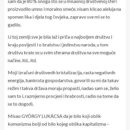
sam da je 80 % onoga što se u misaonoj društvenoj sferi
proizvodilo umno i moralno smeće, nisam klicao aleluja na
spomen lika i djela tog čovjeka, zapravo sve mi se to
gadilo.
U toj zemlji sve je bila laž i priča o najboljem društvu i
kraju povijesti i o bratstvu i jedinstvu naroda, u tom
društvu kralo se u svim sferama društva na sve moguće
načine, itd., itd.
Moji izračuni društvenih kristalizacija, rasta negativnih
energija, bankrota gospodarstva, govorili su mi da takav
režim i takva država moraju propasti, nadao sam se, želio
sam to i, razmjerno procjeni i hrabrosti, radio na tome da
se to dogodi.
Misao GYÖRGY LUKÁCSA da je bilo koji oblik
komunizma bolji od bilo kojeg oblika kapitalizma –