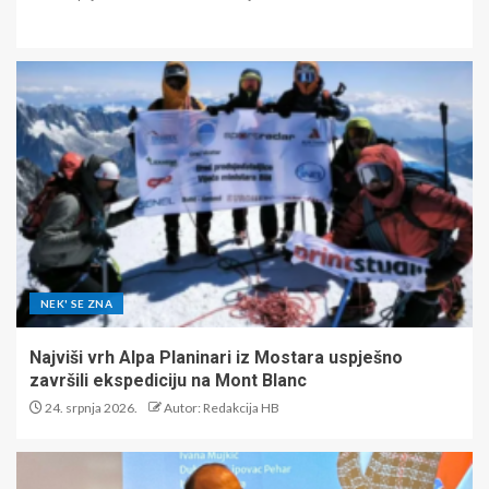
NEK' SE ZNA
Najviši vrh Alpa Planinari iz Mostara uspješno
završili ekspediciju na Mont Blanc
24. srpnja 2026.
Autor: Redakcija HB