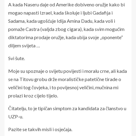
A kada Naseru daje od Amerike dobiveno oružje kako bi
mogao napasti Izrael, kada školuje i ljubi Gadafija i
Sadama, kada ugošćuje Idija Amina Dadu, kada voli i
pomaže Castra (valjda zbog cigara), kada svim mogućim
diktatorima prodaje oružje, kada ubija svoje „oponente“
diljem svijeta …
Svi šute.
Moje su spoznaje o svijetu povijesti i moralu crne, ali kada
se na Titovu grobu drže moralističke patetične tirade o
veličini tog čovjeka, i to povijesnoj veličini, mučnina mi
prolazi kroz cijelo tijelo.
Čitatelju, to je tipičan simptom za kandidata za članstvo u
UZP-u.
Pazite se takvih misli i osjećaja.