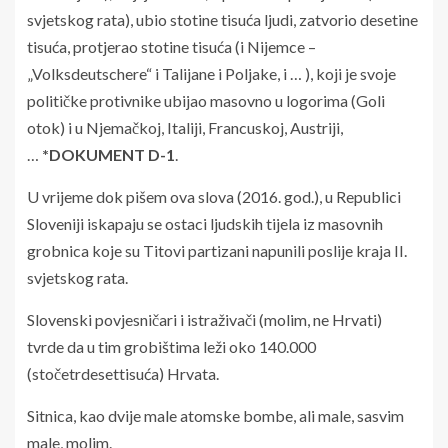
svjetskog rata), ubio stotine tisuća ljudi, zatvorio desetine
tisuća, protjerao stotine tisuća (i Nijemce –
„Volksdeutschere“ i Talijane i Poljake, i … ), koji je svoje
političke protivnike ubijao masovno u logorima (Goli
otok) i u Njemačkoj, Italiji, Francuskoj, Austriji,
…
*DOKUMENT D-1
.
U vrijeme dok pišem ova slova (2016. god.), u Republici
Sloveniji iskapaju se ostaci ljudskih tijela iz masovnih
grobnica koje su Titovi partizani napunili poslije kraja II.
svjetskog rata.
Slovenski povjesničari i istraživači (molim, ne Hrvati)
tvrde da u tim grobištima leži oko 140.000
(stočetrdesettisuća) Hrvata.
Sitnica, kao dvije male atomske bombe, ali male, sasvim
male, molim.