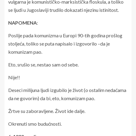
vulgarna je komunističko-marksistička floskula, a toliko
se ljudi u Jugoslaviji trudilo dokazati njezinu istinitost.
NAPOMENA
:
Poslije pada komunizma u Europi 90-tih godina prošlog
stoljeća, toliko se puta napisalo i izgovorilo –da je
komunizam pao.
Eto, srušio se, nestao sam od sebe.
Nije!!
Deseci milijuna ljudi izgubilo je život (o ostalim nedaćama
da ne govorim) da bi, eto, komunizam pao.
Žrtve su zaboravljene. Život ide dalje.
Okrenuti smo budućnosti.