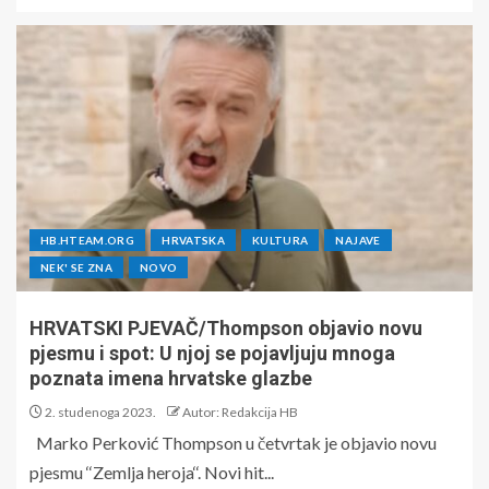
HB.HTEAM.ORG
HRVATSKA
KULTURA
NAJAVE
NEK' SE ZNA
NOVO
HRVATSKI PJEVAČ/Thompson objavio novu
pjesmu i spot: U njoj se pojavljuju mnoga
poznata imena hrvatske glazbe
2. studenoga 2023.
Autor: Redakcija HB
Marko Perković Thompson u četvrtak je objavio novu
pjesmu ‘‘Zemlja heroja‘‘. Novi hit...