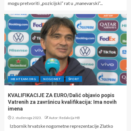
mogu pretvoriti „pozicijski“ rat u „manevarski“...
HB.HTEAM.ORG
NOGOMET
ŠPORT
KVALIFIKACIJE ZA EURO/Dalić objavio popis
Vatrenih za završnicu kvalifikacija: Ima novih
imena
2. studenoga 2023.
Autor: Redakcija HB
Izbornik hrvatske nogometne reprezentacije Zlatko