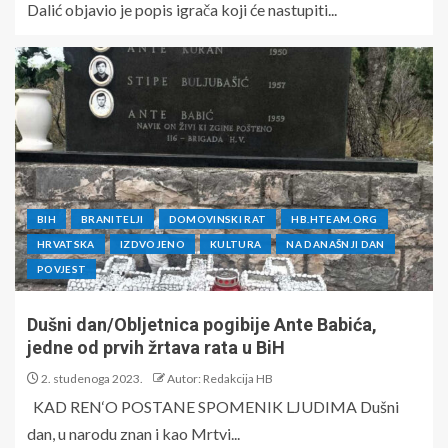
Dalić objavio je popis igrača koji će nastupiti...
BIH
BRANITELJI
DOMOVINSKI RAT
HB.HTEAM.ORG
HRVATSKA
IZDVOJENO
KULTURA
NA DANAŠNJI DAN
POVJEST
Dušni dan/Obljetnica pogibije Ante Babića,
jedne od prvih žrtava rata u BiH
2. studenoga 2023.
Autor: Redakcija HB
KAD REN‘O POSTANE SPOMENIK LJUDIMA Dušni
dan, u narodu znan i kao Mrtvi...