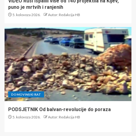
VIDEO Rusi ispalili više od 140 projektila na Kijev,
puno je mrtvih i ranjenih
5. kolovoza 2026.
Autor: Redakcija HB
DOMOVINSKI RAT
PODSJETNIK Od balvan-revolucije do poraza
5. kolovoza 2026.
Autor: Redakcija HB