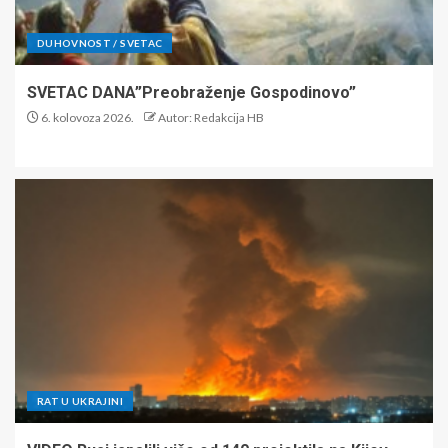
DUHOVNOST / SVETAC
SVETAC DANA”Preobraženje Gospodinovo”
6. kolovoza 2026.
Autor: Redakcija HB
RAT U UKRAJINI