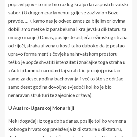
popravljaju« – to nije bio razlog kralju da raspusti hrvatski
sabor. (U drugom parlamentu, gdje se zazivalo »Bože
pravde, … «, kamo nas je odveo zanos za bijelim orlovima,
dobili smo metke iz parabeluma i kraljevsku diktaturu za
mnogo manje.) Danas, poslije desetljeća režimskog straha
od riječi, straha ulivena u kosti tako duboko da je postao
upravo forma mentis čovjeka na hrvatskom prostoru,
teško je uopće shvatiti intenzitet i značajke toga straha u
»Autriji tamnici naroda« (taj strah bio je u njoj prisutan
samo za deset godina bachovanja, i već to što se održao
samo deset godina dovoljno svjedoči koliko je bio
nenaravan strukturi te zajednice država).
U Austro-Ugarskoj Monarhiji
Neki događaji iz toga doba danas, poslije toliko vremena
kobnoga hrvatskog prelaženja iz diktature u diktaturu,