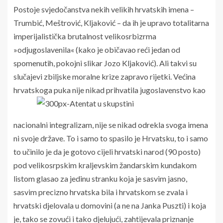
Postoje svjedočanstva nekih velikih hrvatskih imena –
Trumbić, Meštrović, Kljaković – da ih je upravo totalitarna
imperijalistička brutalnost velikosrbizrma
»odjugoslavenila« (kako je običavao reći jedan od
spomenutih, pokojni slikar Jozo Kljaković). Ali takvi su
slučajevi zbiljske moralne krize zapravo rijetki. Većina
hrvatskoga puka nije nikad prihvatila jugoslavenstvo kao
nacionalni integralizam, nije se nikad odrekla svoga imena
ni svoje države. To i samo to spasilo je Hrvatsku, to i samo
to učinilo je da je gotovo cijeli hrvatski narod (90 posto)
pod velikosrpskim kraljevskim žandarskim kundakom
listom glasao za jedinu stranku koja je sasvim jasno,
sasvim precizno hrvatska bila i hrvatskom se zvala i
hrvatski djelovala u domovini (a ne na Janka Puszti) i koja
je, tako se zovući i tako djelujući, zahtijevala priznanje