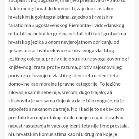
dakle mnogi hrvatski komunisti, zajedno s ostalim
hrvatskim jugointegralistima, zajedno s hrvatskim
fanaticima »jugoslavenskog Piemonta« i vidovdanskog
mita, bili na nekoliko godina pristali biti čak i grobarima
hrvatskog jezika u onom nevjerojatnom odricanju od
ijekavice a prihvatu ekavice protiv svoga vlastitog
jezičnog osjećaja, protiv cijele strukture svoga govornog i
književnog izraza, protiv razuma, protiv najosnovnijeg
poriva za očuvanjem vlastitog identiteta u identitetu:
domovine kao moralne i pravne kategorije. To jezično
silovanje samih sebe nije, srećom, dugo trajalo; ali
strahovita je već sama činjenica da je bilo moguće, da je
započeto s nakanom da traje. No i kad je to s ekavicom
prestalo kao najbrutalniji oblik manije »cupio dissolvi«,
napast rastapanja hrvatskog identiteta nije time prestala,
ni u hrvatskim komunistima kao ni u drugima koje je