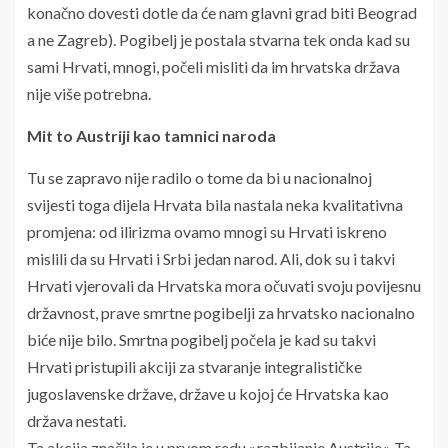
konačno dovesti dotle da će nam glavni grad biti Beograd
a ne Zagreb). Pogibelj je postala stvarna tek onda kad su
sami Hrvati, mnogi, počeli misliti da im hrvatska država
nije više potrebna.
Mit to Austriji kao tamnici naroda
Tu se zapravo nije radilo o tome da bi u nacionalnoj
svijesti toga dijela Hrvata bila nastala neka kvalitativna
promjena: od ilirizma ovamo mnogi su Hrvati iskreno
mislili da su Hrvati i Srbi jedan narod. Ali, dok su i takvi
Hrvati vjerovali da Hrvatska mora očuvati svoju povijesnu
državnost, prave smrtne pogibelji za hrvatsko nacionalno
biće nije bilo. Smrtna pogibelj počela je kad su takvi
Hrvati pristupili akciji za stvaranje integralističke
jugoslavenske države, države u kojoj će Hrvatska kao
država nestati.
Ta akcija značila je u prvom redu »razbijanje Austrije«. Ta