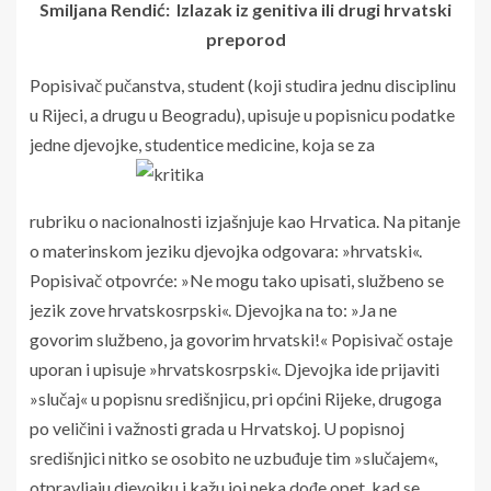
Smiljana Rendić: Izlazak iz genitiva ili drugi hrvatski
preporod
P
opisivač pučanstva, student (koji studira jednu disciplinu
u Rijeci, a drugu u Beogradu), upisuje u popisnicu podatke
jedne djevojke, studentice medicine, koja se za
rubriku o nacionalnosti izjašnjuje kao Hrvatica. Na pitanje
o materinskom jeziku djevojka odgovara: »hrvatski«.
Popisivač otpovrće: »Ne mogu tako upisati, službeno se
jezik zove hrvatskosrpski«. Djevojka na to: »Ja ne
govorim službeno, ja govorim hrvatski!« Popisivač ostaje
uporan i upisuje »hrvatskosrpski«. Djevojka ide prijaviti
»slučaj« u popisnu središnjicu, pri općini Rijeke, drugoga
po veličini i važnosti grada u Hrvatskoj. U popisnoj
središnjici nitko se osobito ne uzbuđuje tim »slučajem«,
otpravljaju djevojku i kažu joj neka dođe opet, kad se