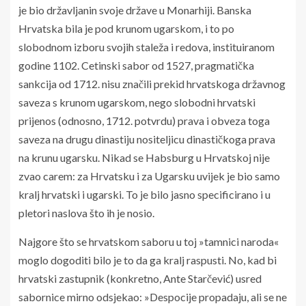
je bio državljanin svoje države u Monarhiji. Banska
Hrvatska bila je pod krunom ugarskom, i to po
slobodnom izboru svojih staleža i redova, instituiranom
godine 1102. Cetinski sabor od 1527, pragmatička
sankcija od 1712. nisu značili prekid hrvatskoga državnog
saveza s krunom ugarskom, nego slobodni hrvatski
prijenos (odnosno, 1712. potvrdu) prava i obveza toga
saveza na drugu dinastiju nositeljicu dinastičkoga prava
na krunu ugarsku. Nikad se Habsburg u Hrvatskoj nije
zvao carem: za Hrvatsku i za Ugarsku uvijek je bio samo
kralj hrvatski i ugarski. To je bilo jasno specificirano i u
pletori naslova što ih je nosio.
Najgore što se hrvatskom saboru u toj »tamnici naroda«
moglo dogoditi bilo je to da ga kralj raspusti. No, kad bi
hrvatski zastupnik (konkretno, Ante Starčević) usred
sabornice mirno odsjekao: »Despocije propadaju, ali se ne