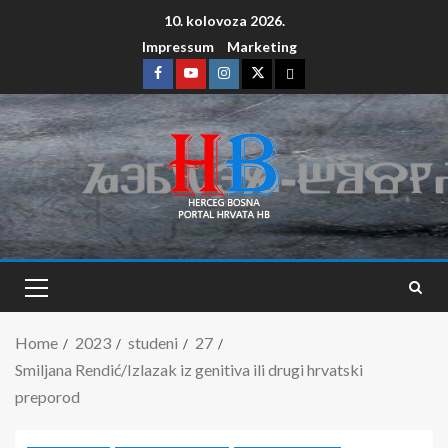
10. kolovoza 2026.
Impressum
Marketing
Home
2023
studeni
27
Smiljana Rendić/Izlazak iz genitiva ili drugi hrvatski
preporod