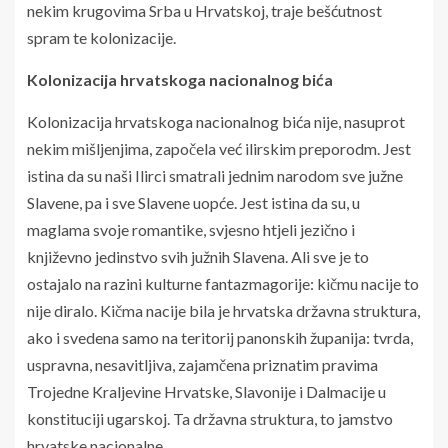
nekim krugovima Srba u Hrvatskoj, traje bešćutnost
spram te kolonizacije.
Kolonizacija hrvatskoga nacionalnog bića
Kolonizacija hrvatskoga nacionalnog bića nije, nasuprot
nekim mišljenjima, započela već ilirskim preporodm. Jest
istina da su naši Ilirci smatrali jednim narodom sve južne
Slavene, pa i sve Slavene uopće. Jest istina da su, u
maglama svoje romantike, svjesno htjeli jezično i
književno jedinstvo svih južnih Slavena. Ali sve je to
ostajalo na razini kulturne fantazmagorije: kičmu nacije to
nije diralo. Kičma nacije bila je hrvatska državna struktura,
ako i svedena samo na teritorij panonskih županija: tvrda,
uspravna, nesavitljiva, zajamčena priznatim pravima
Trojedne Kraljevine Hrvatske, Slavonije i Dalmacije u
konstituciji ugarskoj. Ta državna struktura, to jamstvo
hrvatske nacionalne