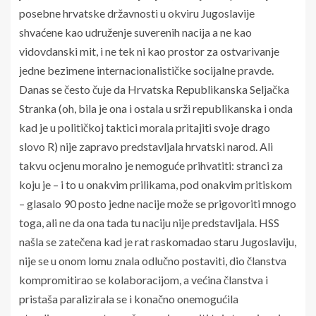
posebne hrvatske državnosti u okviru Jugoslavije
shvaćene kao udruženje suverenih nacija a ne kao
vidovdanski mit, i ne tek ni kao prostor za ostvarivanje
jedne bezimene internacionalističke socijalne pravde.
Danas se često čuje da Hrvatska Republikanska Seljačka
Stranka (oh, bila je ona i ostala u srži republikanska i onda
kad je u političkoj taktici morala pritajiti svoje drago
slovo R) nije zapravo predstavljala hrvatski narod. Ali
takvu ocjenu moralno je nemoguće prihvatiti: stranci za
koju je – i to u onakvim prilikama, pod onakvim pritiskom
– glasalo 90 posto jedne nacije može se prigovoriti mnogo
toga, ali ne da ona tada tu naciju nije predstavljala. HSS
našla se zatečena kad je rat raskomadao staru Jugoslaviju,
nije se u onom lomu znala odlučno postaviti, dio članstva
kompromitirao se kolaboracijom, a većina članstva i
pristaša paralizirala se i konačno onemogućila