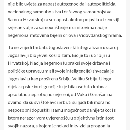
nije bilo uvjeta za napast autogenocida i autopoliticida,
nacionalnog samoubojstva i državnog samoubojstva.
Samo u Hrvatskoj ta se napast akutno pojavila u freneziji
svjesne volje za samouništenjem u mitovima nacije
hegemona, mitovima bijelih orlova i Vidovdanskog hrama.
Tu ne vrijedi farbati. Jugoslavenski integralizam u staroj
Jugoslaviji bio je velikosrbizam. Bio je to i u Srbiji i u
Hrvatskoj. Nacija hegemon (u praksi svoje državne i
političke uprave, u misli svoje inteligencije) shvaćala je
Jugoslaviju kao proširenu Srbiju, Veliku Srbiju. Uloga
dijela srpske inteligencije tu je bila osobito kobna:
apsolutno, neprobojno uvjereni, od Vuka i Garašanina
ovamo, da su svi štokavci Srbi, ti su ljudi bili moralno
nesposobni dopustiti i samu mogućnost da nije tako; i s
istom nerazorivom uvjerenošću u objektivnu istinitost
svojih nazora, s kojom je nekad Inkvizicija progonila