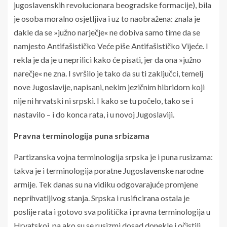
jugoslavenskih revolucionara beogradske formacije), bila
je osoba moralno osjetljiva i uz to naobražena: znala je
dakle da se »južno narječje« ne dobiva samo time da se
namjesto Antifašističko Veće piše Antifašističko Vijeće. I
rekla je da je u neprilici kako će pisati, jer da ona »južno
narečje« ne zna. I svršilo je tako da su ti zaključci, temelj
nove Jugoslavije, napisani, nekim jezičnim hibridorn koji
nije ni hrvatski ni srpski. I kako se tu počelo, tako se i
nastavilo – i do konca rata, i u novoj Jugoslaviji.
Pravna terminologija puna srbizama
Partizanska vojna terminologija srpska je i puna rusizama:
takva je i terminologija poratne Jugoslavenske narodne
armije. Tek danas su na vidiku odgovarajuće promjene
neprihvatljivog stanja. Srpska i rusificirana ostala je
poslije rata i gotovo sva politička i pravna terminologija u
Hrvatskoj, pa ako su se rusizmi dosad donekle i očistili,