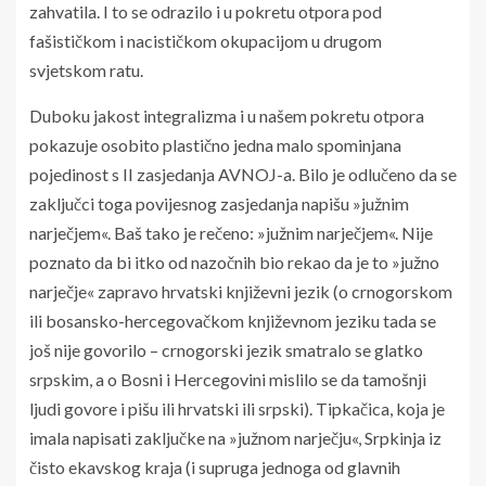
zahvatila. I to se odrazilo i u pokretu otpora pod
fašističkom i nacističkom okupacijom u drugom
svjetskom ratu.
Duboku jakost integralizma i u našem pokretu otpora
pokazuje osobito plastično jedna malo spominjana
pojedinost s II zasjedanja AVNOJ-a. Bilo je odlučeno da se
zaključci toga povijesnog zasjedanja napišu »južnim
narječjem«. Baš tako je rečeno: »južnim narječjem«. Nije
poznato da bi itko od nazočnih bio rekao da je to »južno
narječje« zapravo hrvatski književni jezik (o crnogorskom
ili bosansko-hercegovačkom književnom jeziku tada se
još nije govorilo – crnogorski jezik smatralo se glatko
srpskim, a o Bosni i Hercegovini mislilo se da tamošnji
ljudi govore i pišu ili hrvatski ili srpski). Tipkačica, koja je
imala napisati zaključke na »južnom narječju«, Srpkinja iz
čisto ekavskog kraja (i supruga jednoga od glavnih