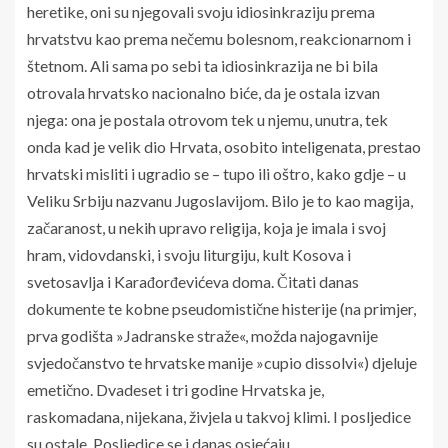
heretike, oni su njegovali svoju idiosinkraziju prema
hrvatstvu kao prema nečemu bolesnom, reakcionarnom i
štetnom. Ali sama po sebi ta idiosinkrazija ne bi bila
otrovala hrvatsko nacionalno biće, da je ostala izvan
njega: ona je postala otrovom tek u njemu, unutra, tek
onda kad je velik dio Hrvata, osobito inteligenata, prestao
hrvatski misliti i ugradio se – tupo ili oštro, kako gdje – u
Veliku Srbiju nazvanu Jugoslavijom. Bilo je to kao magija,
začaranost, u nekih upravo religija, koja je imala i svoj
hram, vidovdanski, i svoju liturgiju, kult Kosova i
svetosavlja i Karađorđevićeva doma. Čitati danas
dokumente te kobne pseudomistične histerije (na primjer,
prva godišta »Jadranske straže«, možda najogavnije
svjedočanstvo te hrvatske manije »cupio dissolvi«) djeluje
emetično. Dvadeset i tri godine Hrvatska je,
raskomadana, nijekana, živjela u takvoj klimi. I posljedice
su ostale. Posljedice se i danas osjećaju.