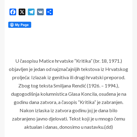
Facebook
X
Telegram
VK
Share
U časopisu Matice hrvatske “Kritika” (br. 18, 1971.)
objavljen je jedan od najznačajnijih tekstova iz Hrvatskog
proljeća: Izlazak iz genitiva ili drugi hrvatski preporod.
Zbog tog teksta Smiljana Rendić (1926. – 1994.),
dugogodišnja kolumnistica Glasa Koncila, osuđena je na
godinu dana zatvora, a časopis “Kritika” je zabranjen.
Nakon izlaska iz zatvora godinu joj je dana bilo
zabranjeno javno djelovati. Tekst koji je u mnogo čemu
aktualan i danas, donosimo u nastavku.(dd)