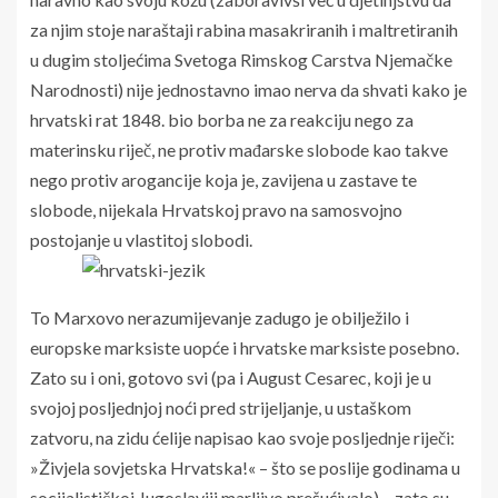
za njim stoje naraštaji rabina masakriranih i maltretiranih
u dugim stoljećima Svetoga Rimskog Carstva Njemačke
Narodnosti) nije jednostavno imao nerva da shvati kako je
hrvatski rat 1848. bio borba ne za reakciju nego za
materinsku riječ, ne protiv mađarske slobode kao takve
nego protiv arogancije koja je, zavijena u zastave te
slobode, nijekala Hrvatskoj pravo na samosvojno
postojanje u vlastitoj slobodi.
To Marxovo nerazumijevanje zadugo je obilježilo i
europske marksiste uopće i hrvatske marksiste posebno.
Zato su i oni, gotovo svi (pa i August Cesarec, koji je u
svojoj posljednjoj noći pred strijeljanje, u ustaškom
zatvoru, na zidu ćelije napisao kao svoje posljednje riječi:
»Živjela sovjetska Hrvatska!« – što se poslije godinama u
socijalističkoj Jugoslaviji marljivo prešućivalo) – zato su