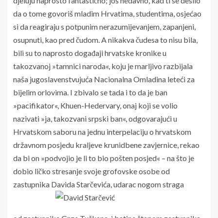
djeluju naprosto fantastično; još nedavno, kad ti se desilo
da o tome govoriš mladim Hrvatima, studentima, osjećao
si da reagiraju s potpunim nerazumijevanjem, zapanjeni,
osupnuti, kao pred čudom. A nikakva čudesa to nisu bila,
bili su to naprosto događaji hrvatske kronike u
takozvanoj »tamnici naroda«, koju je marljivo razbijala
naša jugoslavenstvujuća Nacionalna Omladina leteći za
bijelim orlovima. I zbivalo se tada i to da je ban
»pacifikator«, Khuen-Hedervary, onaj koji se volio
nazivati »ja, takozvani srpski ban«, odgovarajući u
Hrvatskom saboru na jednu interpelaciju o hrvatskom
državnom posjedu kraljeve krunidbene zavjernice, rekao
da bi on »podvojio je li to bio pošten posjed« – na što je
dobio ličko stresanje svoje grofovske osobe od
zastupnika Davida Starčevića, udarac nogom straga