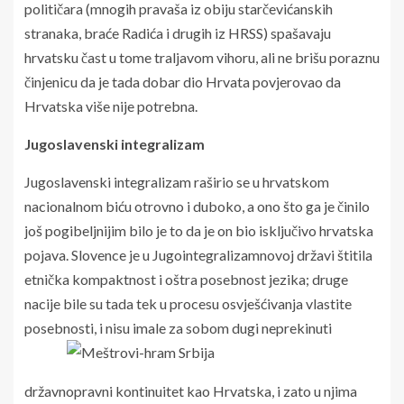
političara (mnogih pravaša iz obiju starčevićanskih
stranaka, braće Radića i drugih iz HRSS) spašavaju
hrvatsku čast u tome traljavom vihoru, ali ne brišu poraznu
činjenicu da je tada dobar dio Hrvata povjerovao da
Hrvatska više nije potrebna.
Jugoslavenski integralizam
Jugoslavenski integralizam raširio se u hrvatskom
nacionalnom biću otrovno i duboko, a ono što ga je činilo
još pogibeljnijim bilo je to da je on bio isključivo hrvatska
pojava. Slovence je u
Jugointegralizam
novoj državi štitila
etnička kompaktnost i oštra posebnost jezika; druge
nacije bile su tada tek u procesu osvješćivanja vlastite
posebnosti, i nisu imale za sobom dugi neprekinuti
državnopravni kontinuitet kao Hrvatska, i zato u njima