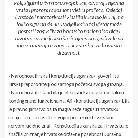
koji, sigurni u čvrstoću svoje kuće, otvaraju njezina
vrata i prozore radosnom vjetru proljeća. Osjećaj
čvrstoće i nerazorivosti vlastite kuće bio je u njima
toliko siguran da nisu vidjeli kako taj vjetar može
postati i zagušljiv za hrvatsko nacionalno biće i
razoran za ono jedino što je njima omogućivalo da
mu se otvaraju u zanosu bez straha: za hrvatsku
državnost.
»Narodnost ilirska i konstitucija ugarska«, govorili su
ilirski preporoditelji od samoga početka svoga gibanja.
»Narodnost ilirska« bila je idealistička magla, uostalom
kontingentno funkcionalna. Ali »konstitucija ugarska« bila
je pravno jamstvo da ta magla neće zagušiti hrvatsku
naciju – i to su naši Iliri svojim preciznim hrvatskim
nervom lucidno znali. Konstitucija ugarska za Hrvatsku je
značila priznanje hrvatske državne posebnosti, pravno