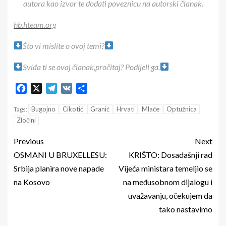
autora kao izvor te dodati poveznicu na autorski članak.
hb.hteam.org
Što vi mislite o ovoj temi?
Sviđa ti se ovaj članak,pročitaj? Podijeli ga.
Facebook
X
Telegram
VK
Share
Bugojno
Cikotić
Granić
Hrvati
Mlaće
Optužnica
Tags:
Zločini
Previous
Next
OSMANI U BRUXELLESU:
KRIŠTO: Dosadašnji rad
Srbija planira nove napade
Vijeća ministara temeljio se
na Kosovo
na međusobnom dijalogu i
uvažavanju, očekujem da
tako nastavimo