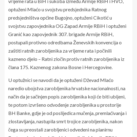
vrijeme rata u BiH i sukoba između Armije RBiH i HVO,
optuženi Mlaćo u svojstvu predsjednika Ratnog
predsjedništva općine Bugojno, optuženi Cikotić u
svojstvu zapovjednika OG Zapad Armije RBiH i optuženi
Granić kao zapovjednik 307. brigade Armije RBiH,
postupali protivno odredbama Ženevskih konvencija o
zaštiti ratnih zarobljenika za vrijeme rata i počinili
kazneno djelo – Ratni zločin protiv ratnih zarobljenika iz
člana 175. Kaznenog zakona Bosne i Hercegovine.
U optužnici se navodi da je optuženi Dževad Mlaćo
naredio ubojstva zarobljenika hrvatske nacionalnosti, na
način da je sačinjen popis zarobljenika koji će biti ubijeni,
te potom izvršeno odvođenje zarobljenika u prostorije
BH Banke, gdje je od poslijedica mučenja, premlaćivanja i
zlostavljanja, nastupila smrt trojice zarobljenika, nakon
čega su preostali zarobljenici odvedeni na planirnu