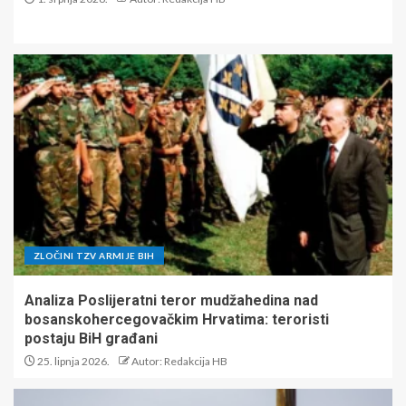
ZLOČINI TZV ARMIJE BIH
Analiza Poslijeratni teror mudžahedina nad
bosanskohercegovačkim Hrvatima: teroristi
postaju BiH građani
25. lipnja 2026.
Autor: Redakcija HB