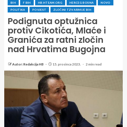
BIH
F BIH
HB.HTEAM.ORG
HERCEG BOSNA
NOVO
POLITIKA
POVJEST
ZLOČINI TZV ARMIJE BIH
Podignuta optužnica
protiv Cikotića, Mlaće i
Granića za ratni zločin
nad Hrvatima Bugojna
Autor: Redakcija HB
15. prosinca 2023.
2 min read