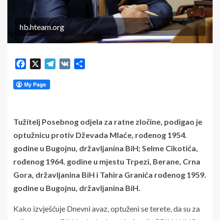
hb.hteam.org
Facebook
X
Telegram
VK
Share
Tužitelj Posebnog odjela za ratne zločine, podigao je
optužnicu protiv Dževada Mlaće, rođenog 1954.
godine u Bugojnu, državljanina BiH; Selme Cikotića,
rođenog 1964. godine u mjestu Trpezi, Berane, Crna
Gora, državljanina BiH i Tahira Granića rođenog 1959.
godine u Bugojnu, državljanina BiH.
Kako izvješćuje Dnevni avaz, optuženi se terete, da su za