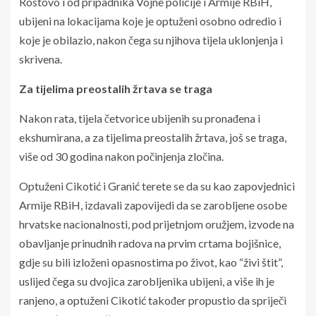
Rostovo i od pripadnika Vojne policije i Armije RBiH,
ubijeni na lokacijama koje je optuženi osobno odredio i
koje je obilazio, nakon čega su njihova tijela uklonjenja i
skrivena.
Za tijelima preostalih žrtava se traga
Nakon rata, tijela četvorice ubijenih su pronađena i
ekshumirana, a za tijelima preostalih žrtava, još se traga,
više od 30 godina nakon počinjenja zločina.
Optuženi Cikotić i Granić terete se da su kao zapovjednici
Armije RBiH, izdavali zapovijedi da se zarobljene osobe
hrvatske nacionalnosti, pod prijetnjom oružjem, izvode na
obavljanje prinudnih radova na prvim crtama bojišnice,
gdje su bili izloženi opasnostima po život, kao “živi štit”,
uslijed čega su dvojica zarobljenika ubijeni, a više ih je
ranjeno, a optuženi Cikotić također propustio da spriječi