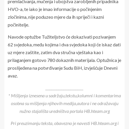
premlaćivanja, mučenja i ubojstva zarobljenih pripadnika
HVO-a, te iako je imao informacije o počinjenim
zločinima, nije poduzeo mjere da ih spriječi i kazni
počinitelje.
Navode optužbe Tužiteljstvo će dokazivati pozivanjem
62 svjedoka, među kojima i dva svjedoka koji će iskaz dati
uz mjere zaštite, zatim dva stručna vještaka kao i
prilaganjem gotovo 780 dokaznih materijala. Optužnica je
proslijeđena na potvrđivanje Sudu BiH, izvješćuje Dnevni
avaz.
______________________
* Mišljenja iznesena u sadržaju,tekstu,kolumni i komentarima
osobna su mišljenja njihovih medija,autora i ne odražavaju
nužno stajališta uredništva portala HB.hteam.org
Pri preuzimanju teksta, obavezno je navesti HB.hteam.org i