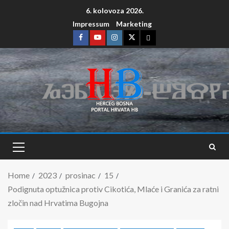
6. kolovoza 2026.
Impressum
Marketing
Home
2023
prosinac
15
Podignuta optužnica protiv Cikotića, Mlaće i Granića za ratni
zločin nad Hrvatima Bugojna