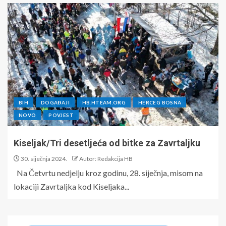
BIH
DOGAĐAJI
HB.HTEAM.ORG
HERCEG BOSNA
NOVO
POVJEST
Kiseljak/Tri desetljeća od bitke za Zavrtaljku
30. siječnja 2024.
Autor: Redakcija HB
Na Četvrtu nedjelju kroz godinu, 28. siječnja, misom na
lokaciji Zavrtaljka kod Kiseljaka...