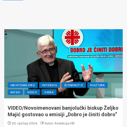
HB.HTEAM.ORG
INTERVJU
ISTAKNUTO
KULTURA
NOVO
VIDEO
VJERA
VIDEO/Novoimenovani banjolučki biskup Željko
Majić gostovao u emisiji „Dobro je činiti dobro“
30. siječnja 2024.
Autor: Redakcija HB