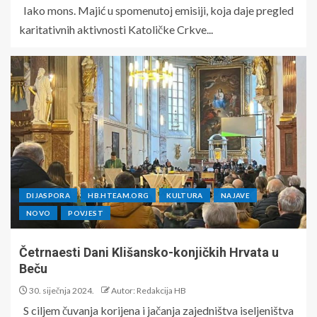
Iako mons. Majić u spomenutoj emisiji, koja daje pregled
karitativnih aktivnosti Katoličke Crkve...
DIJASPORA
HB.HTEAM.ORG
KULTURA
NAJAVE
NOVO
POVJEST
Četrnaesti Dani Klišansko-konjičkih Hrvata u
Beču
30. siječnja 2024.
Autor: Redakcija HB
S ciljem čuvanja korijena i jačanja zajedništva iseljeništva