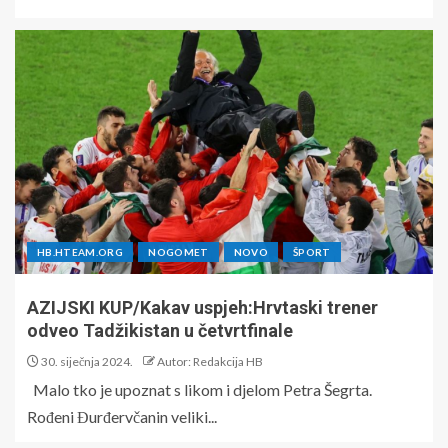
HB.HTEAM.ORG
NOGOMET
NOVO
ŠPORT
AZIJSKI KUP/Kakav uspjeh:Hrvtaski trener
odveo Tadžikistan u četvrtfinale
30. siječnja 2024.
Autor: Redakcija HB
Malo tko je upoznat s likom i djelom Petra Šegrta.
Rođeni Đurđervčanin veliki...