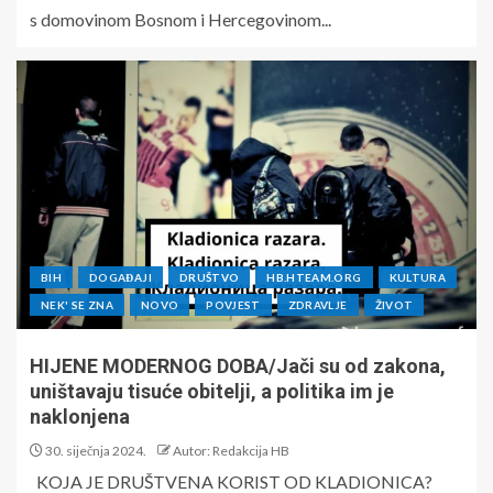
s domovinom Bosnom i Hercegovinom...
BIH
DOGAĐAJI
DRUŠTVO
HB.HTEAM.ORG
KULTURA
NEK' SE ZNA
NOVO
POVJEST
ZDRAVLJE
ŽIVOT
HIJENE MODERNOG DOBA/Jači su od zakona,
uništavaju tisuće obitelji, a politika im je
naklonjena
30. siječnja 2024.
Autor: Redakcija HB
KOJA JE DRUŠTVENA KORIST OD KLADIONICA?