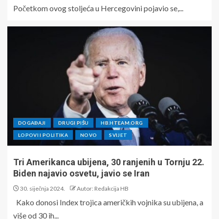
Početkom ovog stoljeća u Hercegovini pojavio se,...
DOGAĐAJI
DRUGI PIŠU
HB.HTEAM.ORG
LOPOVI I POLITIKA
NOVO
SVIJET
Tri Amerikanca ubijena, 30 ranjenih u Tornju 22.
Biden najavio osvetu, javio se Iran
30. siječnja 2024.
Autor: Redakcija HB
Kako donosi Index trojica američkih vojnika su ubijena, a
više od 30 ih...