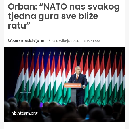
Orban: “NATO nas svakog
tjedna gura sve bliže
ratu”
Autor: Redakcija HB
31. svibnja 2024.
2 min read
hb.hteam.org