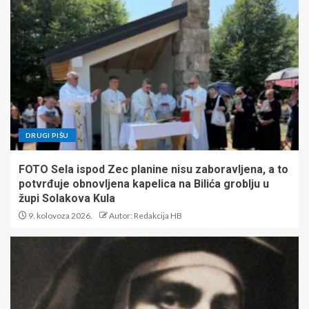
DRUGI PIŠU
FOTO Sela ispod Zec planine nisu zaboravljena, a to
potvrđuje obnovljena kapelica na Bilića groblju u
župi Solakova Kula
9. kolovoza 2026.
Autor: Redakcija HB