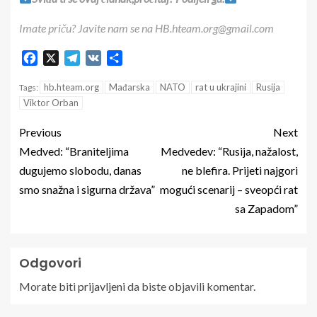
Imate priču? Javite nam se na HB.hteam.org@gmail.com
Facebook
X
Telegram
VK
Share
hb.hteam.org
Mađarska
NATO
rat u ukrajini
Rusija
Tags:
Viktor Orban
Previous
Next
Medved: “Braniteljima
Medvedev: “Rusija, nažalost,
dugujemo slobodu, danas
ne blefira. Prijeti najgori
smo snažna i sigurna država”
mogući scenarij – sveopći rat
sa Zapadom”
Odgovori
Morate biti
prijavljeni
da biste objavili komentar.