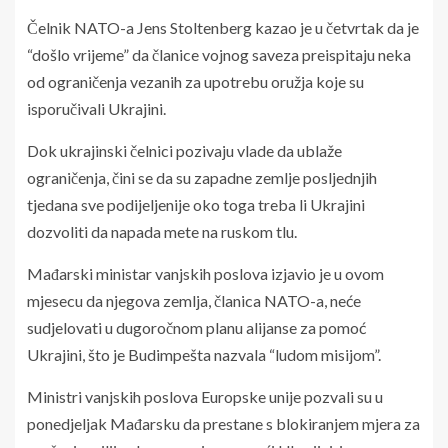
Čelnik NATO-a Jens Stoltenberg kazao je u četvrtak da je
“došlo vrijeme” da članice vojnog saveza preispitaju neka
od ograničenja vezanih za upotrebu oružja koje su
isporučivali Ukrajini.
Dok ukrajinski čelnici pozivaju vlade da ublaže
ograničenja, čini se da su zapadne zemlje posljednjih
tjedana sve podijeljenije oko toga treba li Ukrajini
dozvoliti da napada mete na ruskom tlu.
Mađarski ministar vanjskih poslova izjavio je u ovom
mjesecu da njegova zemlja, članica NATO-a, neće
sudjelovati u dugoročnom planu alijanse za pomoć
Ukrajini, što je Budimpešta nazvala “ludom misijom”.
Ministri vanjskih poslova Europske unije pozvali su u
ponedjeljak Mađarsku da prestane s blokiranjem mjera za