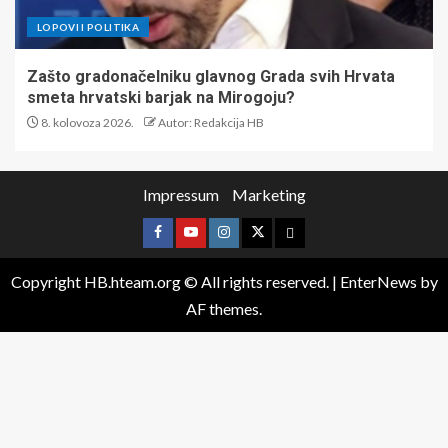
LOPOVI I POLITIKA
Zašto gradonačelniku glavnog Grada svih Hrvata
smeta hrvatski barjak na Mirogoju?
8. kolovoza 2026.
Autor: Redakcija HB
Impressum
Marketing
Copyright HB.hteam.org © All rights reserved.
|
EnterNews
by
AF themes.