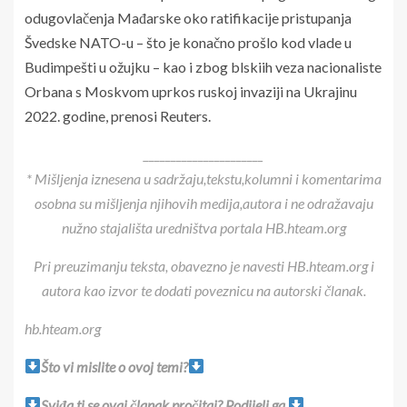
odugovlačenja Mađarske oko ratifikacije pristupanja
Švedske NATO-u – što je konačno prošlo kod vlade u
Budimpešti u ožujku – kao i zbog blskiih veza nacionaliste
Orbana s Moskvom uprkos ruskoj invaziji na Ukrajinu
2022. godine, prenosi Reuters.
______________________
* Mišljenja iznesena u sadržaju,tekstu,kolumni i komentarima
osobna su mišljenja njihovih medija,autora i ne odražavaju
nužno stajališta uredništva portala HB.hteam.org
Pri preuzimanju teksta, obavezno je navesti HB.hteam.org i
autora kao izvor te dodati poveznicu na autorski članak.
hb.hteam.org
Što vi mislite o ovoj temi?
Sviđa ti se ovaj članak,pročitaj? Podijeli ga.