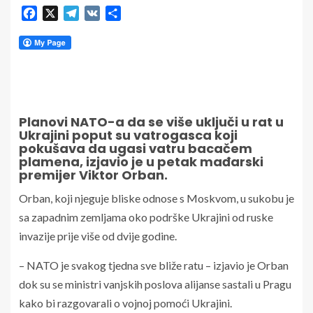
Facebook
X
Telegram
VK
Share
Planovi NATO-a da se više uključi u rat u
Ukrajini poput su vatrogasca koji
pokušava da ugasi vatru bacačem
plamena, izjavio je u petak mađarski
premijer Viktor Orban.
Orban, koji njeguje bliske odnose s Moskvom, u sukobu je
sa zapadnim zemljama oko podrške Ukrajini od ruske
invazije prije više od dvije godine.
– NATO je svakog tjedna sve bliže ratu – izjavio je Orban
dok su se ministri vanjskih poslova alijanse sastali u Pragu
kako bi razgovarali o vojnoj pomoći Ukrajini.