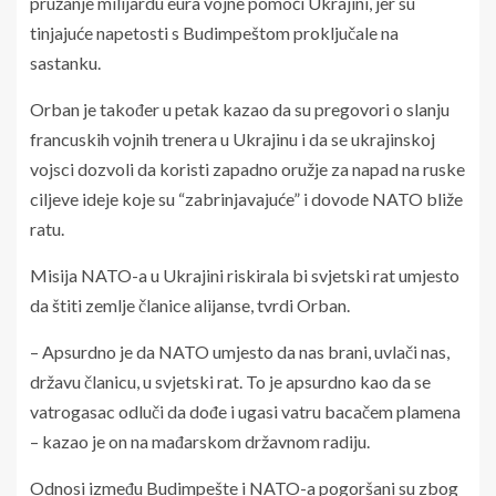
pružanje milijardu eura vojne pomoći Ukrajini, jer su
tinjajuće napetosti s Budimpeštom proključale na
sastanku.
Orban je također u petak kazao da su pregovori o slanju
francuskih vojnih trenera u Ukrajinu i da se ukrajinskoj
vojsci dozvoli da koristi zapadno oružje za napad na ruske
ciljeve ideje koje su “zabrinjavajuće” i dovode NATO bliže
ratu.
Misija NATO-a u Ukrajini riskirala bi svjetski rat umjesto
da štiti zemlje članice alijanse, tvrdi Orban.
– Apsurdno je da NATO umjesto da nas brani, uvlači nas,
državu članicu, u svjetski rat. To je apsurdno kao da se
vatrogasac odluči da dođe i ugasi vatru bacačem plamena
– kazao je on na mađarskom državnom radiju.
Odnosi između Budimpešte i NATO-a pogoršani su zbog