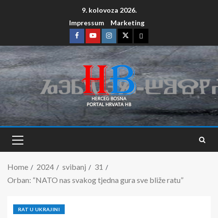
9. kolovoza 2026.
Impressum
Marketing
Home
2024
svibanj
31
Orban: “NATO nas svakog tjedna gura sve bliže ratu”
RAT U UKRAJINI