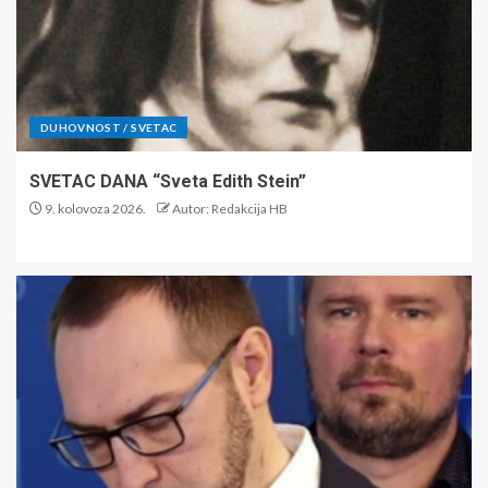
DUHOVNOST / SVETAC
SVETAC DANA “Sveta Edith Stein”
9. kolovoza 2026.
Autor: Redakcija HB